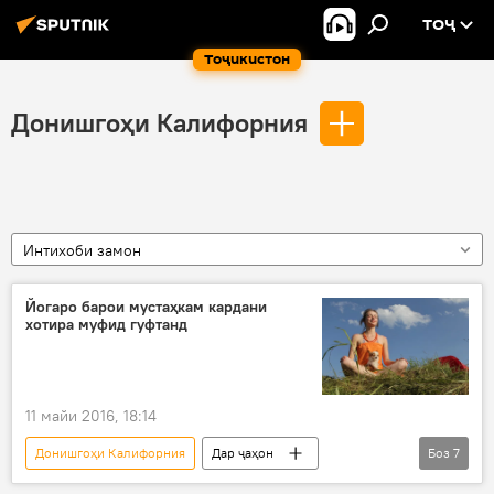
ТОҶ
Тоҷикистон
Донишгоҳи Калифорния
Интихоби замон
Йогаро барои мустаҳкам кардани
хотира муфид гуфтанд
11 майи 2016, 18:14
Донишгоҳи Калифорния
Дар ҷаҳон
Боз
7
Таҳлил
Ҳамаи хабарҳо