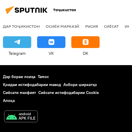
Ҷеки Ин
Умар Яҳё
Тоҷикистон
Ҷоизаи "Паёмбари Бузург"
Созмони ҳамкориҳои исломӣ
ДАР ТОҶИКИСТОН
ОСИЁИ МАРКАЗӢ
РУСИЯ
СИЁСАТ
ИҚ
ҷамъбасти натоиҷ
эъломи исми ғолибон
Telegram
VK
OK
Дар бораи лоиҳа
Тамос
Қоидаи истифодабарии мавод
Ахбори ширкатҳо
Сиёсати махфият
Сиёсати истифодабарии Cookie
Алоқа