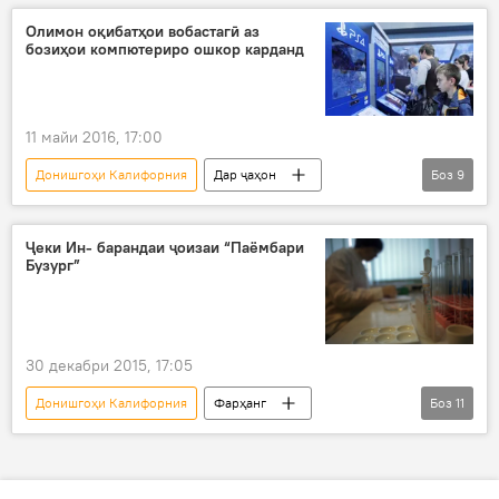
Калифорния
Хелен Лавретски
Олимон оқибатҳои вобастагӣ аз
бозиҳои компютериро ошкор карданд
саломатӣ
хотира
йога
медитатсия
11 майи 2016, 17:00
Донишгоҳи Калифорния
Дар ҷаҳон
Боз
9
Таҳлил
Ҳамаи хабарҳо
Илм ва фанноварӣ
ИМА
Ҷеки Ин- барандаи ҷоизаи “Паёмбари
Бузург”
Калифорния
Кэтрин Моррисон
кӯдакон
наврасон
бозиҳои компютерӣ
камхобӣ
30 декабри 2015, 17:05
Донишгоҳи Калифорния
Фарҳанг
Боз
11
Маориф
Саноат
Дар ҷаҳон
Иҷтимоъ
Ҳамаи хабарҳо
Сингапур