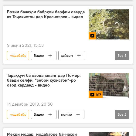
Дар Тоҷикистон
экология
табиат
паланг
паланги барфӣ
Бозии бачаҳои бабрҳои барфии оварда
аз Тоҷикистон дар Красноярск - видео
паланги сафед
9 июни 2021, 15:53
модабабр
Видео
ҳайвон
Боз
3
паланги барфӣ
ҷонварони нодир
Дар Русия
Тараҳҳум ба озодапаланг дар Помир:
баъди селфӣ, “зебои куҳистон”-ро
озод карданд - видео
1:17
14 декабри 2018, 20:50
модабабр
Видео
помир
Боз
2
Ишкошим
Дар Тоҷикистон
Меҳри модар: модабабре баччаҳои