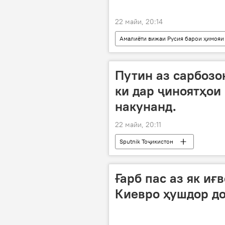
22 майи, 20:14
Амалиёти вижаи Русия барои ҳимояи
низоъ
Сергей Лавров
Путин аз сарбозо
ки дар ҷиноятҳои
накунанд.
22 майи, 20:11
Sputnik Тоҷикистон
Ғарб пас аз як и
Киевро ҳушдор д