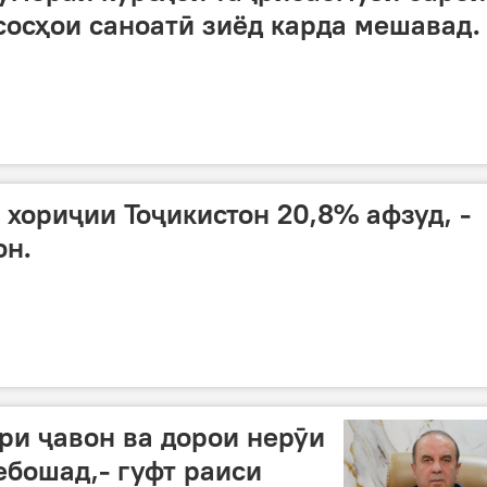
осҳои саноатӣ зиёд карда мешавад.
 хориҷии Тоҷикистон 20,8% афзуд, -
он.
ри ҷавон ва дорои нерӯи
ебошад,- гуфт раиси