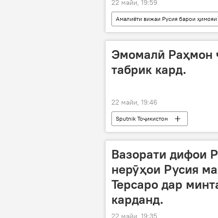
22 майи, 19:59
Амалиёти вижаи Русия барои ҳимояи
НАТО
Киев
иғво
Эмомалӣ Раҳмон 
табрик кард.
22 майи, 19:46
Sputnik Тоҷикистон
Вазорати дифои Р
нерӯҳои Русия м
Терсаро дар минт
карданд.
22 майи, 19:35