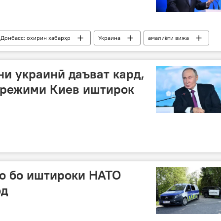
 Донбасс: охирин хабарҳо
Украина
амалиёти вижа
нозӣ
Сиёсат
Ғарб
ни украинӣ даъват кард,
 режими Киев иштирок
ғво бо иштироки НАТО
од