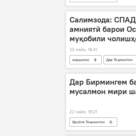
Салимзода: СПАД
амниятӣ барои О
муқобили чолишҳо
22 майи, 18:41
коршинос
Дар Тоҷикистон
Сиёсат
Дар Бирмингем ба
мусалмон мири ш
22 майи, 18:21
Sputnik Тоҷикистон