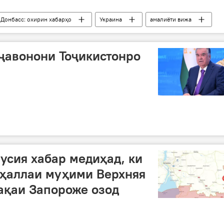
 Донбасс: охирин хабарҳо
Украина
амалиёти вижа
Ғарб
Сиёсат
ҷавонони Тоҷикистонро
усия хабар медиҳад, ки
аҳаллаи муҳими Верхняя
ақаи Запороже озод