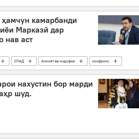
 ҳамчун камарбанди
сиёи Марказӣ дар
 нав аст
СПАД
Амният ва мудофиа
конфронс
рои нахустин бор марди
аҳр шуд.