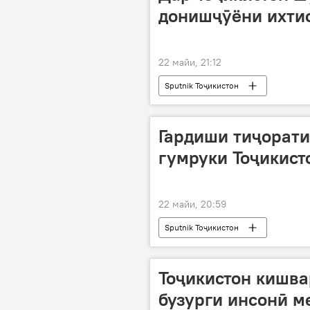
донишҷӯёни ихтис
22 майи, 21:12
Sputnik Тоҷикистон
Гардиши тиҷорати
гумруки Тоҷикист
22 майи, 20:59
Sputnik Тоҷикистон
Тоҷикистон кишва
бузурги инсонӣ м