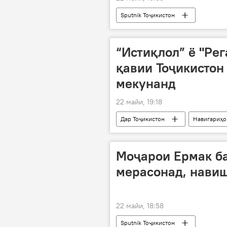
Sputnik Тоҷикистон
“Истиқлол” ё "Рег
қавии Тоҷикистон
мекунанд
22 майи, 19:18
Дар Тоҷикистон
Навигариҳо
Регар-ТадАЗ
футбол
Моҷарои Ермак ба
мерасонад, навишт
22 майи, 18:58
Sputnik Тоҷикистон