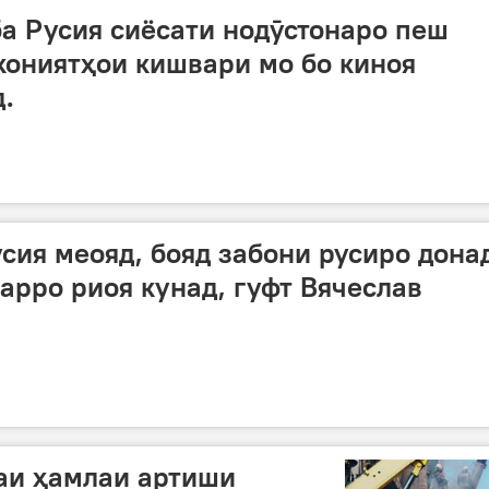
а Русия сиёсати нодӯстонаро пеш
кониятҳои кишвари мо бо киноя
.
усия меояд, бояд забони русиро дона
арро риоя кунад, гуфт Вячеслав
аи ҳамлаи артиши