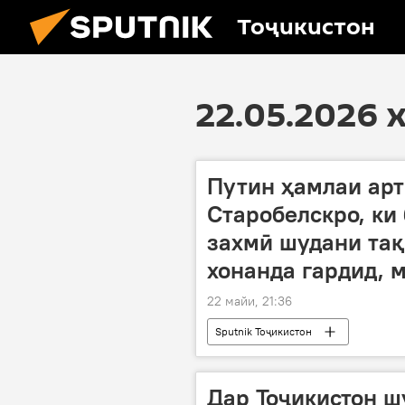
Тоҷикистон
22.05.2026 
Путин ҳамлаи арт
Старобелскро, ки
захмӣ шудани тақ
хонанда гардид, 
22 майи, 21:36
Sputnik Тоҷикистон
Дар Тоҷикистон ш