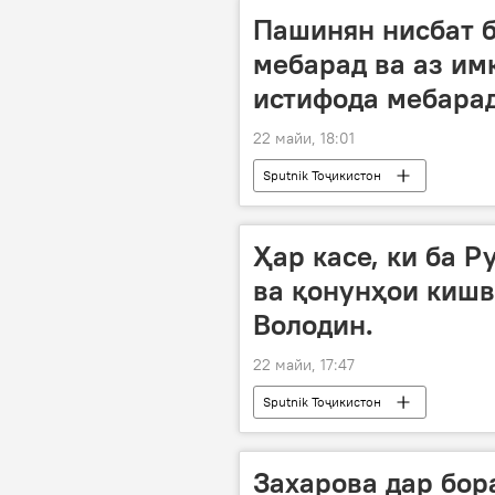
Пашинян нисбат б
мебарад ва аз им
истифода мебарад
22 майи, 18:01
Sputnik Тоҷикистон
Ҳар касе, ки ба Р
ва қонунҳои кишв
Володин.
22 майи, 17:47
Sputnik Тоҷикистон
Захарова дар бор