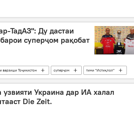
ар-ТадАЗ": Ду дастаи
 барои суперҷом рақобат
и варзиши Тоҷикистон
суперҷом
тими "Истиқлол"
 узвияти Украина дар ИА халал
ааст Die Zeit.