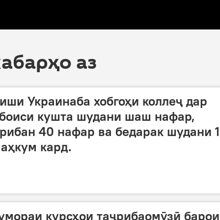
хабарҳо аз
иши Украинаба хобгоҳи коллеҷ дар
 боиси кушта шудани шаш нафар,
рибан 40 нафар ва бедарак шудани 
маҳкум кард.
умораи курсҳои таҷрибаомӯзӣ барои