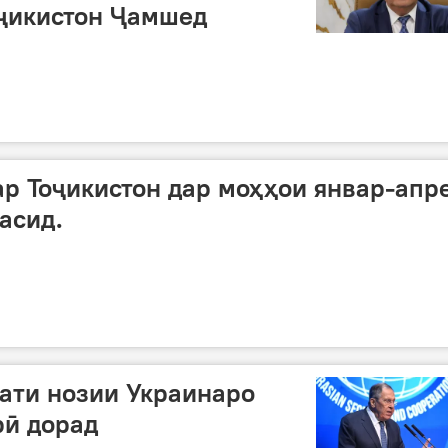
оҷикистон Ҷамшед
ар Тоҷикистон дар моҳҳои январ-апр
расид.
сати нозии Украинаро
рӣ дорад