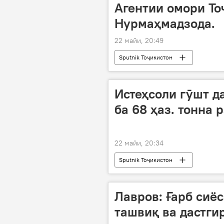
Агентии омори Т
Нурмаҳмадзода.
22 майи, 20:49
Sputnik Тоҷикистон
Истеҳсоли гӯшт д
ба 68 ҳаз. тонна 
22 майи, 20:34
Sputnik Тоҷикистон
Лавров: Ғарб сиё
ташвиқ ва дастги