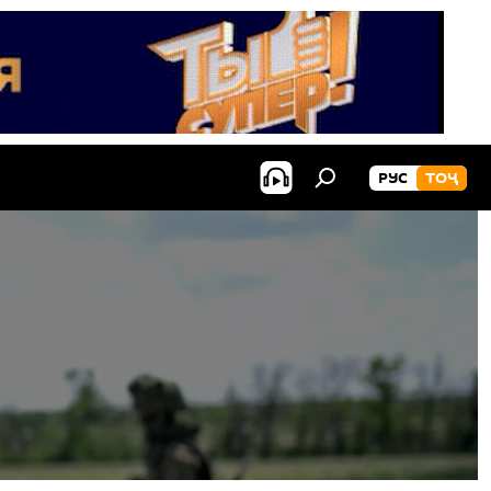
РУС
ТОҶ