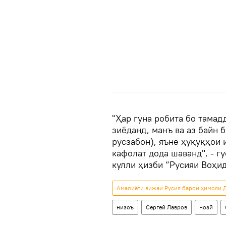
"Ҳар гуна робита бо тамад
зиёданд, манъ ва аз байн 
русзабон), яъне ҳуқуқҳои 
кафолат дода шаванд", - 
кулли ҳизби “Русияи Воҳид
Амалиёти вижаи Русия барои ҳимояи Д
низоъ
Сергей Лавров
нозӣ