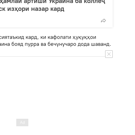
 ҳамлаи артиши Украина ба коллеҷ
ск изҳори назар кард
сиятаъкид кард, ки кафолати ҳуқуқҳои
ина бояд пурра ва бечунучаро дода шаванд.