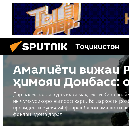
Тоҷикистон
Амалиёти вижаи Р
ҳимояи Донбасс: 
Дар пасманзари зӯргӯиҳои мақомоти Киев алайҳ
ин ҷумҳуриҳоро эътироф кард. Бо дархости ро
президенти Русия 24 феврал барои амалиёти ви
феълан идома дорад