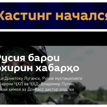
усия барои
охирин хабарҳо
и Донетску Луганск, Русия мустақилияти
ҳбарони ҶХЛ ва ҶХД, Владимир Путин,
жаи ҳимоя аз Донбасс дастур дод, ки