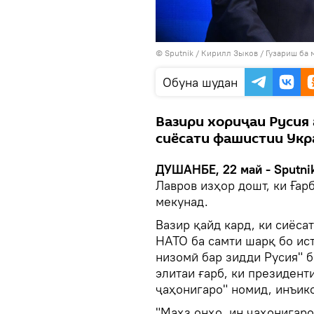
©
Sputnik
/ Кирилл Зыков
/
Гузариш ба 
Обуна шудан
Вазири хориҷаи Русия 
сиёсати фашистии Укр
ДУШАНБЕ, 22 май - Sputnik
Лавров изҳор дошт, ки Ғар
мекунад.
Вазир қайд кард, ки сиёса
НАТО ба самти шарқ бо ис
низомӣ бар зидди Русия" б
элитаи ғарб, ки президент
ҷаҳонигаро" номид, инъик
"Маҳз онҳо, ин ҷаҳонигаро