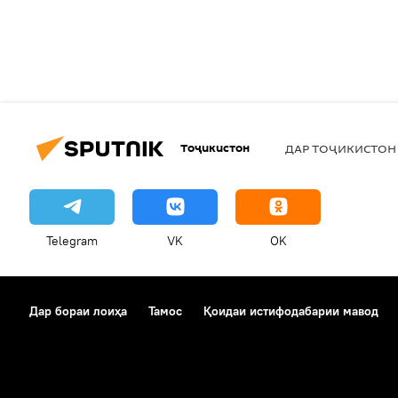
Тоҷикистон
ДАР ТОҶИКИСТОН
Telegram
VK
OK
Дар бораи лоиҳа
Тамос
Қоидаи истифодабарии мавод