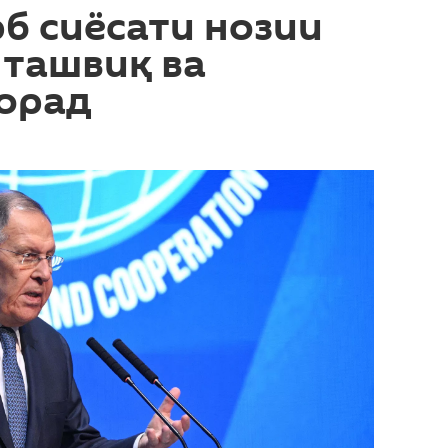
рб сиёсати нозии
 ташвиқ ва
дорад