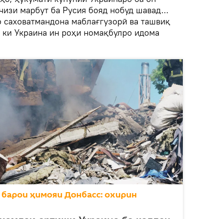
чизи марбут ба Русия бояд нобуд шавад...
о саховатмандона маблағгузорӣ ва ташвиқ
, ки Украина ин роҳи номақбулро идома
 барои ҳимояи Донбасс: охирин