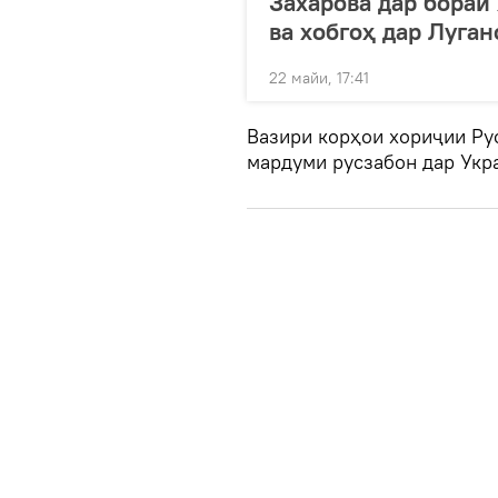
Захарова дар бораи
ва хобгоҳ дар Луган
22 майи, 17:41
Вазири корҳои хориҷии Ру
мардуми русзабон дар Укра