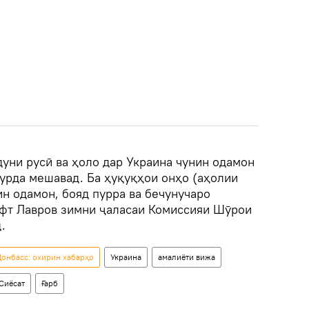
дуни русӣ ва ҳоло дар Украина чунин одамон
бурда мешавад. Ба ҳуқуқҳои онҳо (аҳолии
ин одамон, бояд пурра ва бечунучаро
гуфт Лавров зимни ҷаласаи Комиссияи Шӯрои
.
онбасс: охирин хабарҳо
Украина
амалиёти вижа
Сиёсат
Ғарб