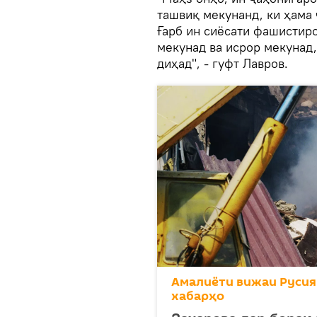
ташвиқ мекунанд, ки ҳама 
Ғарб ин сиёсати фашистир
мекунад ва исрор мекунад
диҳад", - гуфт Лавров.
Амалиёти вижаи Русия
хабарҳо