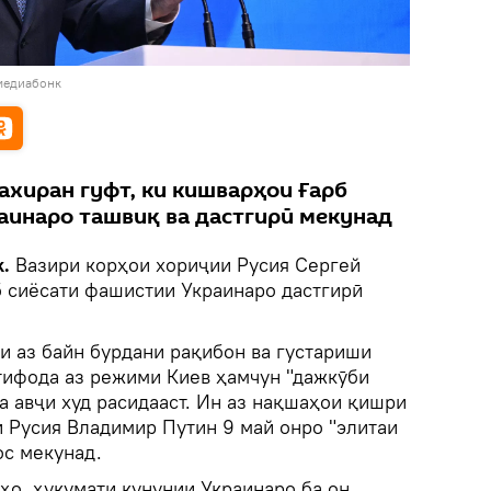
медиабонк
ахиран гуфт, ки кишварҳои Ғарб
аинаро ташвиқ ва дастгирӣ мекунад
.
Вазири корҳои хориҷии Русия Сергей
б сиёсати фашистии Украинаро дастгирӣ
ти аз байн бурдани рақибон ва густариши
тифода аз режими Киев ҳамчун "дажкӯби
а авҷи худ расидааст. Ин аз нақшаҳои қишри
и Русия Владимир Путин 9 май онро "элитаи
ос мекунад.
ҳо, ҳукумати кунунии Украинаро ба он