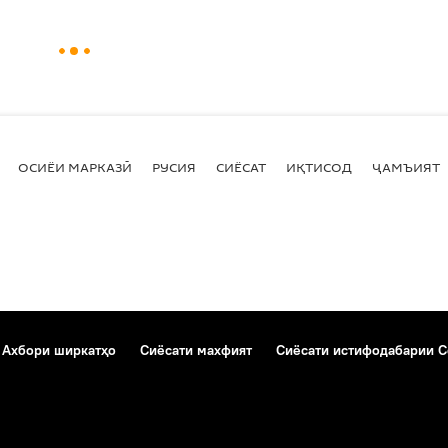
ОСИЁИ МАРКАЗӢ
РУСИЯ
СИЁСАТ
ИҚТИСОД
ҶАМЪИЯТ
Ахбори ширкатҳо
Сиёсати махфият
Сиёсати истифодабарии C