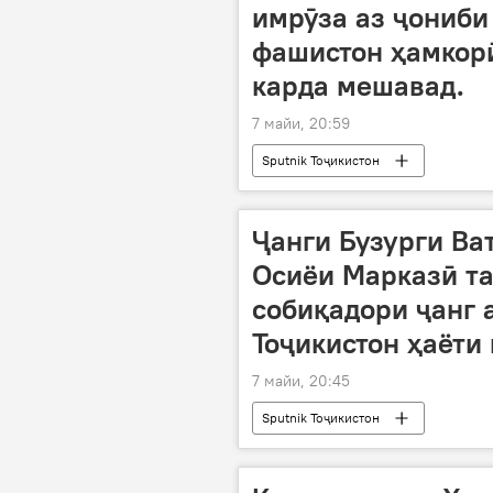
имрӯза аз ҷониби 
фашистон ҳамкорӣ
карда мешавад.
7 майи, 20:59
Sputnik Тоҷикистон
Ҷанги Бузурги Ват
Осиёи Марказӣ та
собиқадори ҷанг а
Тоҷикистон ҳаёти 
7 майи, 20:45
Sputnik Тоҷикистон