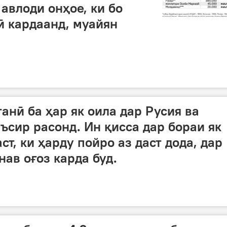
авлоди онҳое, ки бо
 кардаанд, муайян
анӣ ба ҳар як оила дар Русия ва
ъсир расонд. Ин қисса дар бораи як
ст, ки ҳарду пойро аз даст дода, дар
нав оғоз карда буд.