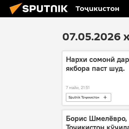
Тоҷикистон
07.05.2026 
Нархи сомонӣ дар
якбора паст шуд.
7 майи, 21:51
Sputnik Тоҷикистон
Борис Шмелёвро, 
Тоҷикистон кӯчида