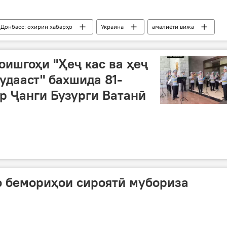
 Донбасс: охирин хабарҳо
Украина
амалиёти вижа
низоъ
ҳалли низоъ
Сиёсат
Русия
ишгоҳи "Ҳеҷ кас ва ҳеҷ
дааст" бахшида 81-
ар Ҷанги Бузурги Ватанӣ
о бемориҳои сироятӣ мубориза