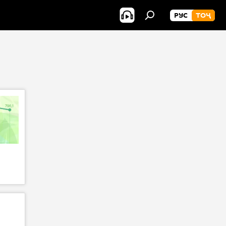
РУС
ТОҶ