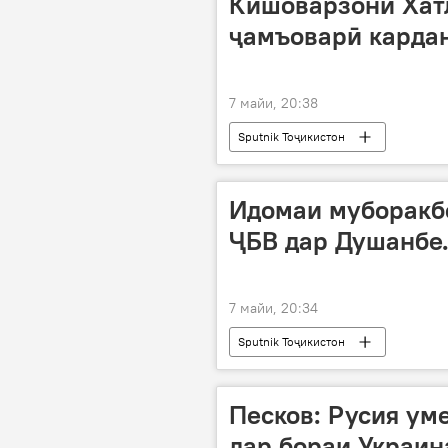
Кишоварзони Хатл
ҷамъоварӣ карда
7 майи, 20:38
Sputnik Тоҷикистон
Идомаи муборакб
ҶБВ дар Душанбе
7 майи, 20:34
Sputnik Тоҷикистон
Песков: Русия ум
дар бораи Украин