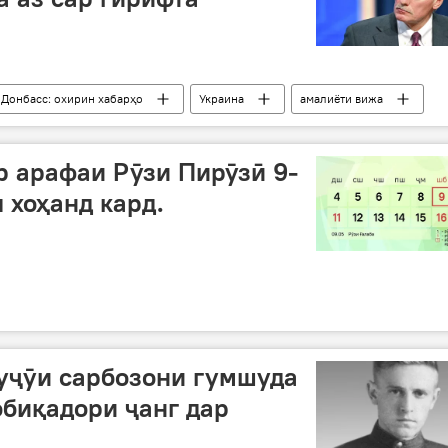
 Донбасс: охирин хабарҳо
Украина
амалиёти вижа
Русия
ИМА
р арафаи Рӯзи Пирӯзӣ 9-
л хоҳанд кард.
уҷӯи сарбозони гумшуда
обиқадори ҷанг дар