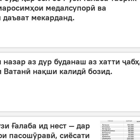
маросимҳои медалсупорӣ ва
 даъват мекарданд.
 назар аз дур буданаш аз хатти ҷабҳ
и Ватанӣ нақши калидӣ бозид.
зи Ғалаба ид нест — дар
ои пасошӯравӣ, сиёсати