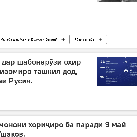
 Ғалаба дар Ҷанги Бузурги Ватанӣ
Рӯзи ғалаба
 дар шабонарӯзи охир
низомиро ташкил дод, -
и Русия.
монони хориҷиро ба паради 9 май
Ушаков.