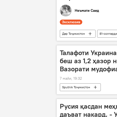
Неъмати Саид
Эксклюзив
Дар Тоҷикистон
81-солгарди
Ҷанги дуюми ҷаҳонӣ
Таҳлил
Талафоти Украина
беш аз 1,2 ҳазор 
Вазорати мудофиа
7 майи, 19:32
Sputnik Тоҷикистон
Русия қасдан меҳ
даъват накард, - 