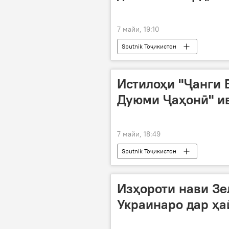
7 майи, 19:10
Sputnik Тоҷикистон
Истилоҳи "Ҷанги 
Дуюми Ҷаҳонӣ" ив
7 майи, 18:49
Sputnik Тоҷикистон
Изҳороти нави Зе
Украинаро дар ҳа