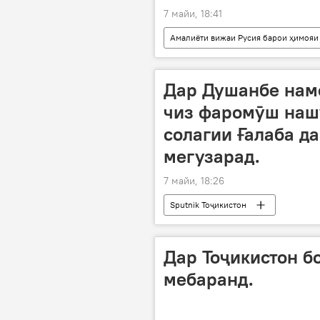
7 майи, 18:41
Амалиёти вижаи Русия барои ҳимояи
Ғарб
Владимир Зеленский
Дар Душанбе намо
чиз фаромӯш нашу
солагии Ғалаба д
мегузарад.
7 майи, 18:26
Sputnik Тоҷикистон
Дар Тоҷикистон б
мебаранд.