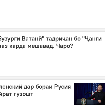
Бузурги Ватанӣ" тадриҷан бо "Ҷанги
аз карда мешавад. Чаро?
ленский дар бораи Русия
йрат гузошт