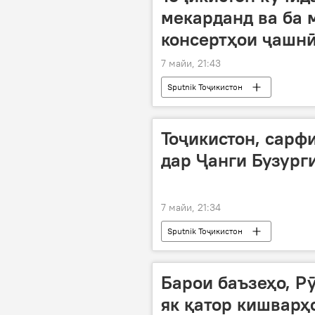
мекарданд ва ба 
консертҳои ҷашнӣ
7 майи, 21:43
Sputnik Тоҷикистон
Тоҷикистон, сарфи
дар Ҷанги Бузург
7 майи, 21:34
Sputnik Тоҷикистон
Барои баъзеҳо, Рӯ
як қатор кишварҳ