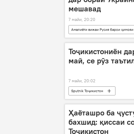
мешавад
7 майи, 20:20
Амалиёти вижаи Русия барои ҳимояи
Дмитрий Песков
музокира
Тоҷикистониён да
май, се рӯз таъти
7 майи, 20:02
Sputnik Тоҷикистон
Ҳаёташро ба ҷуст
бахшид: қиссаи с
Тоҷикистон