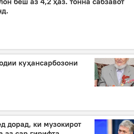
он беш аз 4,2 ҳаз. тонна сабзавот
нд.
одии куҳансарбозони
.
ед дорад, ки музокирот
а аз сар гирифта