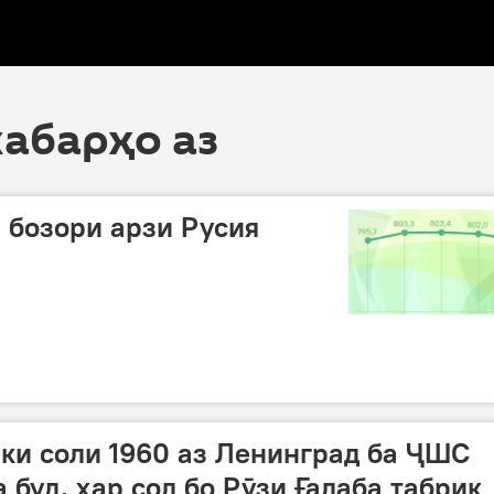
хабарҳо аз
 бозори арзи Русия
ки соли 1960 аз Ленинград ба ҶШС
 буд, ҳар сол бо Рӯзи Ғалаба табрик