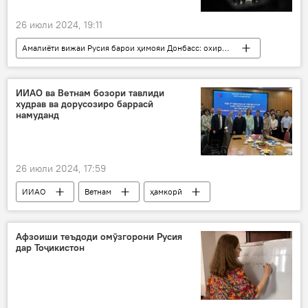
26 июли 2024, 19:11
Амалиёти вижаи Русия барои ҳимояи Донбасс: охирин хабарҳо
Украина
Русия
Дар Русия
амалиёти вижа
таслим
асир
ИИАО ва Ветнам бозори тавлиди
худрав ва дорусозиро баррасӣ
Донбасс
намуданд
26 июли 2024, 17:59
ИИАО
Ветнам
ҳамкорӣ
равобит
Иқтисод
дорусозӣ
Афзоиши теъдоди омӯзгорони Русия
дар Тоҷикистон