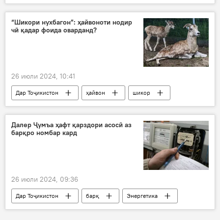
лимит
Далер Ҷумъа
захира
ангишт
сӯзишворӣ
“Шикори нухбагон”: ҳайвоноти нодир
чӣ қадар фоида оварданд?
26 июли 2024, 10:41
Дар Тоҷикистон
ҳайвон
шикор
фоида
Далер Ҷумъа ҳафт қарздори асосӣ аз
барқро номбар кард
26 июли 2024, 09:36
Дар Тоҷикистон
барқ
Энергетика
Далер Ҷумъа
қарзҳо