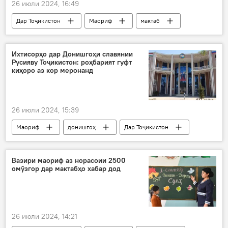
26 июли 2024, 16:49
Дар Тоҷикистон
Маориф
мактаб
омӯзгор
Русия
Ихтисорҳо дар Донишгоҳи славянии
Русияву Тоҷикистон: роҳбарият гуфт
киҳоро аз кор меронанд
26 июли 2024, 15:39
Маориф
донишгоҳ
Дар Тоҷикистон
Русия
камбудӣ
ихтисор
Вазири маориф аз норасоии 2500
омӯзгор дар мактабҳо хабар дод
26 июли 2024, 14:21