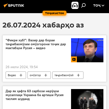
ТОҶ
Тоҷикистон
26.07.2024 хабарҳо аз
“Фикри хуб!”: Вазир дар бораи
таҷрибаомӯзии омӯзгорони тоҷик дар
мактабҳои Русия – видео
26 июли 2024, 19:54
Видео
омӯзгор
таҷрибаомӯзӣ
Русия
Маориф
мактаб
Дар як ҳафта 63 сарбози нерӯҳои
мусаллаҳи Украина ба артиши Русия
таслим шуданд