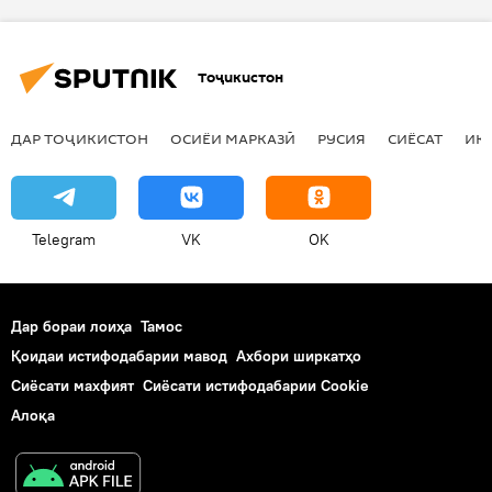
Тоҷикистон
ДАР ТОҶИКИСТОН
ОСИЁИ МАРКАЗӢ
РУСИЯ
СИЁСАТ
ИҚ
Telegram
VK
OK
Дар бораи лоиҳа
Тамос
Қоидаи истифодабарии мавод
Ахбори ширкатҳо
Сиёсати махфият
Сиёсати истифодабарии Cookie
Алоқа