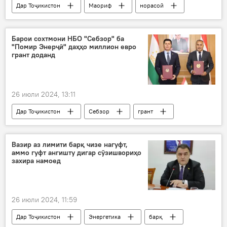
Дар Тоҷикистон
Маориф
норасоӣ
омӯзгор
мактаб
Барои сохтмони НБО "Себзор" ба
"Помир Энерҷӣ" даҳҳо миллион евро
грант доданд
26 июли 2024, 13:11
Дар Тоҷикистон
Себзор
грант
НБО
Энергетика
маблағ
Вазир аз лимити барқ чизе нагуфт,
аммо гуфт ангишту дигар сӯзишвориҳо
захира намоед
26 июли 2024, 11:59
Дар Тоҷикистон
Энергетика
барқ