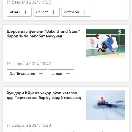
17 феврали 2024, 17:29
ИИАО
Саноат
истеҳсол
Иқтисод
истеҳсолот
Шеров дар финали "Baku Grand Slam"
барои тило рақобат мекунад
17 феврали 2024, 16:42
Дар Тоҷикистон
дзюдо
Навигариҳои варзиши Тоҷикистон
рақобат
Боку
Ҳушдори КҲФ аз чаҳор рӯзи хатарзо
дар Тоҷикистон: барфу сардӣ мешавад
17 феврали 2024, 15:23