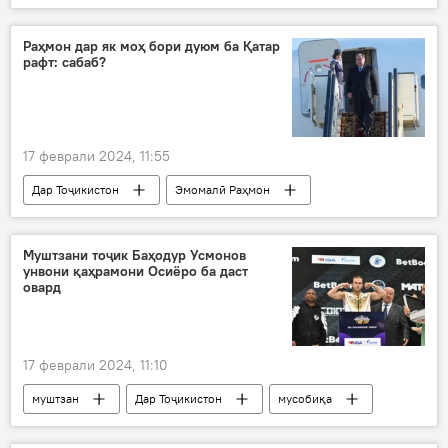
Дар Тоҷикистон
Қирғизистон
марз
таъини хутути марз
Раҳмон дар як моҳ бори дуюм ба Қатар
рафт: сабаб?
17 феврали 2024, 11:55
Дар Тоҷикистон
Эмомалӣ Раҳмон
Қатар
Сиёсат
Афғонистон
Муштзани тоҷик Баҳодур Усмонов
унвони қаҳрамони Осиёро ба даст
овард
17 феврали 2024, 11:10
муштзан
Дар Тоҷикистон
мусобиқа
Навигариҳои варзиши Тоҷикистон