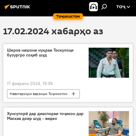
ТОҶ
Тоҷикистон
17.02.2024 хабарҳо аз
Шеров нишони нуқраи Тоскулоҳи
бузургро соҳиб шуд
17 феврали 2024, 19:39
Навигариҳои варзиши Тоҷикистон
Дар Тоҷикистон
дзюдо
сабқат
Хунсупорӣ дар диаспораи тоҷикон дар
Маскав доир шуд - видео