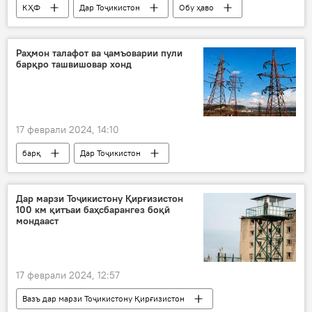
КҲФ
Дар Тоҷикистон
Обу ҳаво
Агентии ҳавосанҷӣ
Раҳмон талафот ва ҷамъоварии пули
барқро ташвишовар хонд
17 феврали 2024, 14:10
барқ
Дар Тоҷикистон
Эмомалӣ Раҳмон
Маҷлиси ҳукумат
Дар марзи Тоҷикистону Қирғизистон
100 км қитъаи баҳсбарангез боқӣ
мондааст
17 феврали 2024, 12:57
Вазъ дар марзи Тоҷикистону Қирғизистон