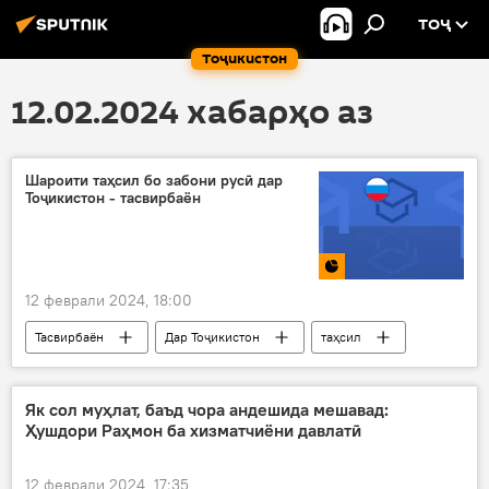
ТОҶ
Тоҷикистон
12.02.2024 хабарҳо аз
Шароити таҳсил бо забони русӣ дар
Тоҷикистон - тасвирбаён
12 феврали 2024, 18:00
Тасвирбаён
Дар Тоҷикистон
таҳсил
Маориф
забон
забони русӣ
Як сол муҳлат, баъд чора андешида мешавад:
Ҳушдори Раҳмон ба хизматчиёни давлатӣ
12 феврали 2024, 17:35