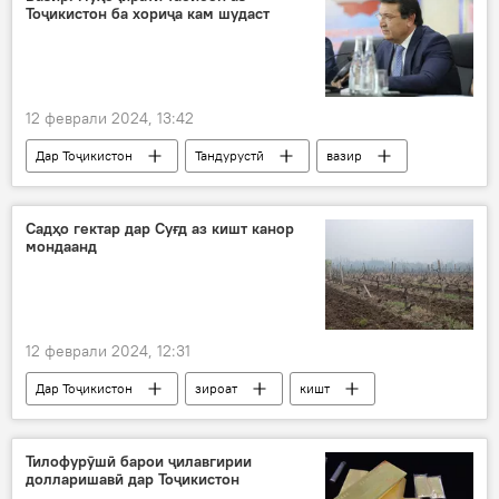
Тоҷикистон ба хориҷа кам шудаст
12 феврали 2024, 13:42
Дар Тоҷикистон
Тандурустӣ
вазир
Ҷамолиддин Абдуллозода
кор
Садҳо гектар дар Суғд аз кишт канор
мондаанд
12 феврали 2024, 12:31
Дар Тоҷикистон
зироат
кишт
замин
парвариш
Суғд
Тилофурӯшӣ барои ҷилавгирии
долларишавӣ дар Тоҷикистон