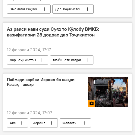
Эмомалӣ Раҳмон
Дар Тоҷикистон
қонун
Сиёсат
Маориф
забон
хизматчиёни давлатӣ
Аз раиси нави суди Суғд то Кӯлобу ВМКБ:
вазифагирии 23 додрас дар Тоҷикистон
12 феврали 2024, 17:17
Дар Тоҷикистон
таъйиноти кадрӣ
судяҳо
президент
ба додгоҳ
Паёмади зарбаи Исроил ба шаҳри
Рафаҳ - аксҳо
12 феврали 2024, 17:07
Акс
Исроил
Фаластин
навори Ғазза
хароба