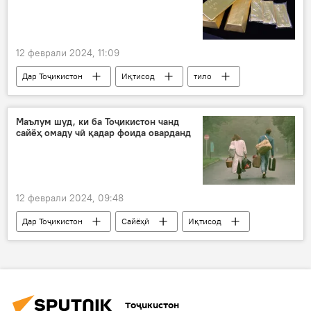
12 феврали 2024, 11:09
Дар Тоҷикистон
Иқтисод
тило
фурӯш
пул
сомонӣ
Маълум шуд, ки ба Тоҷикистон чанд
сайёҳ омаду чӣ қадар фоида оварданд
12 феврали 2024, 09:48
Дар Тоҷикистон
Сайёҳӣ
Иқтисод
боздид
Русия
Чин
Туркия
Ӯзбекистон
Тоҷикистон