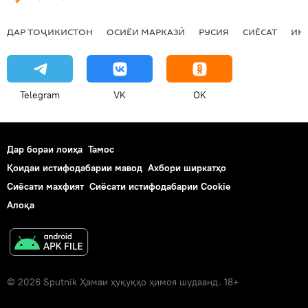
ДАР ТОҶИКИСТОН
ОСИЁИ МАРКАЗӢ
РУСИЯ
СИЁСАТ
ИҚ
Telegram
VK
OK
Дар бораи лоиҳа
Тамос
Қоидаи истифодабарии мавод
Ахбори ширкатҳо
Сиёсати махфият
Сиёсати истифодабарии Cookie
Алоқа
© 2026 Sputnik Ҳамаи ҳуқуқҳо ҳимоя шудаанд. 18+