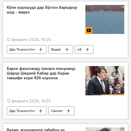
Кӯли хушкшуда дар Бӯстон барқарор
шуд - видео
12 феврали 2024, 16:20
Дар Тоҷикистон
Видео
об
хушксолӣ
Бӯстон
Суғд
табиат
кӯлҳо
Бархе фаъоланду пинҳон мекунанд:
Шарҳи Шералӣ Кабир дар бораи
тавқифи кори 426 корхона
12 феврали 2024, 14:55
Дар Тоҷикистон
Саноат
корхонаи либосбарорӣ
кор
коргоҳ
Шералӣ Кабир
Вазир: муҳоҷирати табибон аз