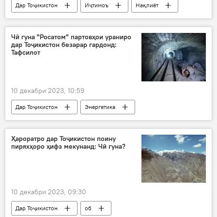
Дар Тоҷикистон
Иҷтимоъ
Нақлиёт
мубориза
фасод
коррупсия
вазорат
Чӣ гуна "Росатом" партовҳои ураниро
дар Тоҷикистон безарар гардонд:
Тафсилот
10 декабри 2023, 10:59
Дар Тоҷикистон
Энергетика
Иҷтимоъ
уран
Табошар
Суғд
Ҳароратро дар Тоҷикистон поину
пиряхҳоро ҳифз мекунанд: Чӣ гуна?
10 декабри 2023, 09:30
Дар Тоҷикистон
об