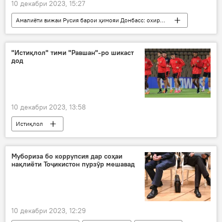
10 декабри 2023, 15:27
Амалиёти вижаи Русия барои ҳимояи Донбасс: охирин хабарҳо
Дар Русия
Владимир Путин
амалиёт
вижа
Амният ва мудофиа
"Истиқлол" тими "Равшан"-ро шикаст
дод
Украина
10 декабри 2023, 13:58
Истиқлол
Навигариҳои варзиши Тоҷикистон
футбол
тим
Душанбе
тими "Равшан"
Мубориза бо коррупсия дар соҳаи
нақлиёти Тоҷикистон пурзӯр мешавад
Кӯлоб
10 декабри 2023, 12:29