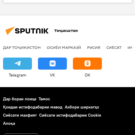
обшавии пиряхҳо
Роғун
салқин ва борон
обанбор
нерӯгоҳ
Кумитаи ҳифзи муҳити зист
Тоҷикистон
ДАР ТОҶИКИСТОН
ОСИЁИ МАРКАЗӢ
РУСИЯ
СИЁСАТ
ИҚ
Telegram
VK
OK
Дар бораи лоиҳа
Тамос
Қоидаи истифодабарии мавод
Ахбори ширкатҳо
Сиёсати махфият
Сиёсати истифодабарии Cookie
Алоқа