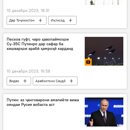
10 декабри 2023, 18:31
Дар Тоҷикистон
Иқтисод
Озарбойҷон
савдо
хориҷ
табодули мол
Песков гуфт, чаро ҳавопаймоҳои
Су-35С Путинро дар сафар ба
кишварҳои арабӣ ҳамроҳӣ карданд
10 декабри 2023, 16:58
Видео
Арабистони Саудӣ
Имороти Муттаҳидаи Араб
боздид
ҳавопаймо
Владимир Путин
Путин: аз ҷанговарони амалиёти вижа
ояндаи Русия вобаста аст
Дмитрий Песков