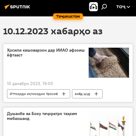
ТОҶ
Тоҷикистон
10.12.2023 хабарҳо аз
Ҳосили кишоварзон дар ИИАО афзоиш
ёфтааст
10 декабри 2023, 19:00
Иттиҳоди иқтисодии Уросиё
зиёд шуд
ҳосил
кишоварзӣ
картошка
ғалла
чорво
Душанбе ва Боку тиҷоратро таҳким
мебахшанд