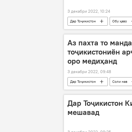
3 декабри 2022, 10:24
Дар Тоҷикистон
Обу ҳаво
Аз пахта то манд
тоҷикистониён ар
оро медиҳанд
3 декабри 2022, 09:48
Дар Тоҷикистон
Соли нав
Хатлон
Дар Тоҷикистон К
мешавад