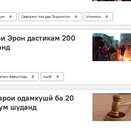
ҳим
Сафорати Чин дар Тоҷикистон
Иҷтимоъ
и Эрон дастикам 200
анд
латҳои фавқулода
ошӯб
арои одамкушӣ ба 20
кум шуданд