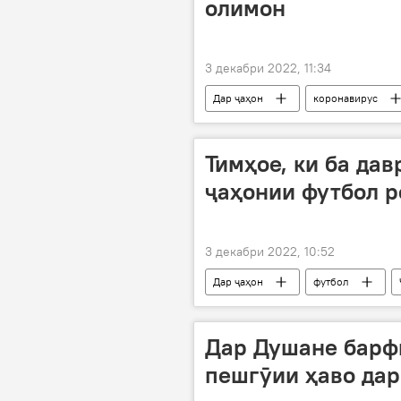
олимон
3 декабри 2022, 11:34
Дар ҷаҳон
коронавирус
Коронавирус дар Русия ва ҷаҳон: ох
Тимҳое, ки ба да
ҷаҳонии футбол р
3 декабри 2022, 10:52
Дар ҷаҳон
футбол
Дар Душане барф
пешгӯии ҳаво дар