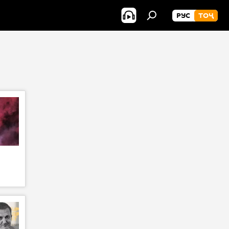
РУС
ТОҶ