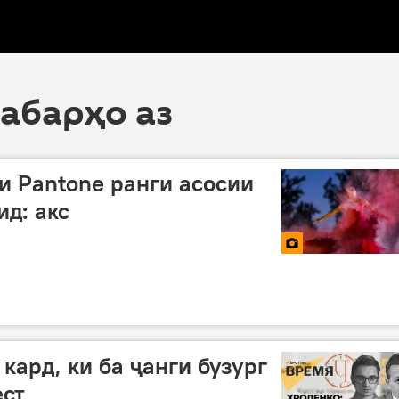
хабарҳо аз
и Pantone ранги асосии
ид: акс
 кард, ки ба ҷанги бузург
ест