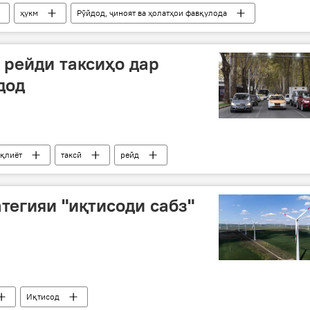
ҳукм
Рӯйдод, ҷиноят ва ҳолатҳои фавқулода
 рейди таксиҳо дар
дод
ақлиёт
таксӣ
рейд
тегияи "иқтисоди сабз"
Иқтисод