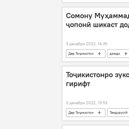
Сомону Муҳаммад
ҷопонӣ шикаст до
3 декабри 2022, 14:35
Дар Тоҷикистон
дзюдо
Токио
Навигариҳои варзиши
Тоҷикистонро зук
гирифт
3 декабри 2022, 13:53
Дар Тоҷикистон
Тандурустӣ