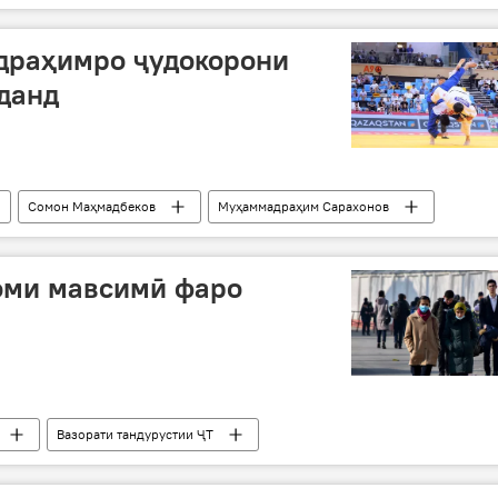
раҳимро ҷудокорони
данд
Сомон Маҳмадбеков
Муҳаммадраҳим Сарахонов
 Тоҷикистон
оми мавсимӣ фаро
Вазорати тандурустии ҶТ