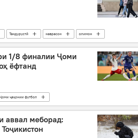
Тандурустӣ
наврасон
олимон
ирин хабару гузоришҳо
ври 1/8 финалии Ҷоми
оҳ ёфтанд
Ҷоми ҷаҳонии футбол
и аввал меборад:
 Тоҷикистон