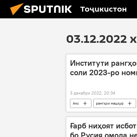
Тоҷикистон
03.12.2022 
Институти рангҳо
соли 2023-ро ном
3 декабри 2022, 20:34
Акс
рангҳои машҳур
Ғарб ниҳоят исбот
бо Русия омода н