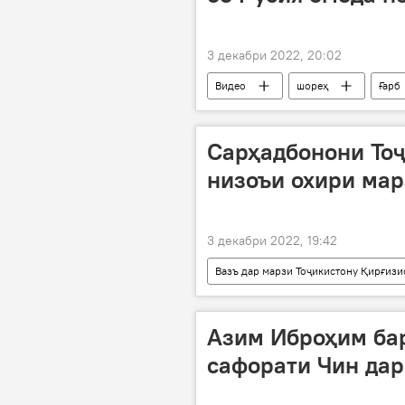
3 декабри 2022, 20:02
Видео
шореҳ
Ғарб
Сарҳадбонони Тоҷ
низоъи охири мар
3 декабри 2022, 19:42
Вазъ дар марзи Тоҷикистону Қирғизи
Амният ва мудофиа
Азим Иброҳим бар
сафорати Чин да