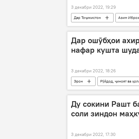
3 декабри 2022, 19:29
Дар Тоҷикистон
Азим Ибро
Дар ошӯбҳои ахир
нафар кушта шуд
3 декабри 2022, 18:26
Эрон
Рӯйдод, ҷиноят ва ҳо
Ду сокини Рашт б
соли зиндон маҳ
3 декабри 2022, 17:30