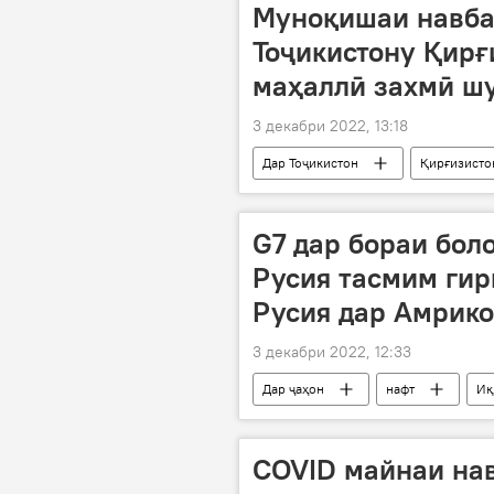
Муноқишаи навба
Тоҷикистону Қирғ
маҳаллӣ захмӣ ш
3 декабри 2022, 13:18
Дар Тоҷикистон
Қирғизисто
G7 дар бораи бол
Русия тасмим гир
Русия дар Амрико
3 декабри 2022, 12:33
Дар ҷаҳон
нафт
Иқ
COVID майнаи нав