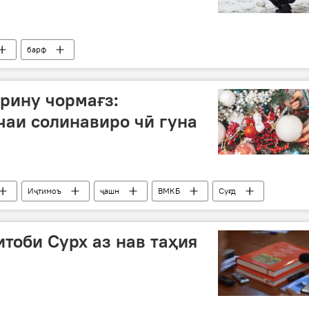
барф
арину чормағз:
чаи солинавиро чӣ гуна
Иҷтимоъ
ҷашн
ВМКБ
Суғд
итоби Сурх аз нав таҳия