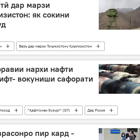
тӣ дар марзи
изистон: як сокини
уд
н
Вазъ дар марзи Тоҷикистону Қирғизистон
оравии нархи нафти
ифт- вокуниши сафорати
тисод
"Ҳафтгонаи бузург" (G7)
Дар Русия
расонро пир кард -