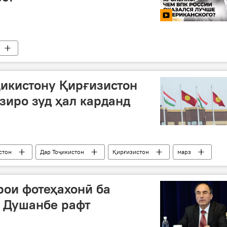
икистону Қирғизистон
зиро зуд ҳал карданд
стон
Дар Тоҷикистон
Қирғизистон
марз
ои фотеҳахонӣ ба
р Душанбе рафт