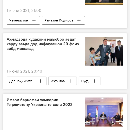
1 июни 2021, 21:00
Чеченистон
Рамазон Қодиров
Дар Русия
Аҳмадзода кӯдакони маъюбро аёдат
карду ваъда дод нафақаашон 20 фоиз
зиёд мешавад
1 июни 2021, 20:40
Дар Тоҷикистон
Иҷтимоъ
Суғд
Раҷаббой Аҳмадзода
нафақа
кӯдакон
Имзои барномаи ҳамкории
Тоҷикистону Украина то соли 2022