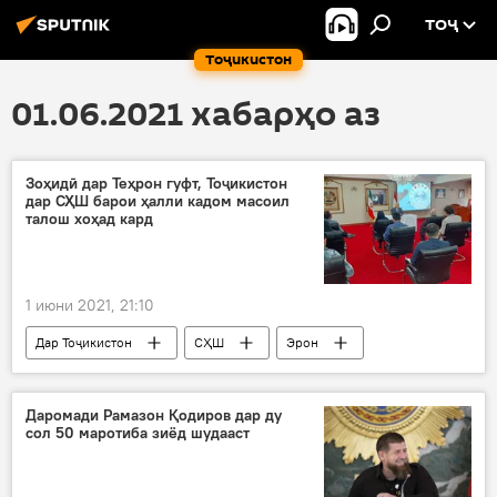
ТОҶ
Тоҷикистон
01.06.2021 хабарҳо аз
Зоҳидӣ дар Теҳрон гуфт, Тоҷикистон
дар СҲШ барои ҳалли кадом масоил
талош хоҳад кард
1 июни 2021, 21:10
Дар Тоҷикистон
СҲШ
Эрон
ҳамкорӣ
сафири Тоҷикистон
нишаст
Даромади Рамазон Қодиров дар ду
сол 50 маротиба зиёд шудааст