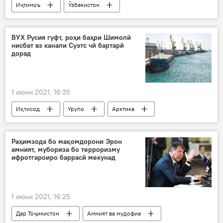
Иҷтимоъ
Ӯзбекистон
Осиёи Марказӣ
тарбуз
ВУХ Русия гуфт, роҳи баҳри Шимолӣ
нисбат вз канали Суэтс чӣ бартарӣ
дорад
1 июни 2021, 16:35
Иқтисод
Урупо
Арктика
Дар Русия
Сиёсат
Раҳимзода бо мақомдорони Эрон
амният, мубориза бо терроризму
ифротгароиро баррасӣ мекунад
1 июни 2021, 16:25
Дар Тоҷикистон
Амният ва мудофиа