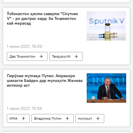
Эрон
Рамазон Раҳимзода
Осиёи Марказӣ
ифротгароӣ
Ӯзбекистон қисми саввуми "Спутник
V" - ро дастрас кард: ба Тоҷикистон
терроризм
кай мерасад
1 июни 2021, 16:00
Дар Тоҷикистон
Тандурустӣ
Ӯзбекистон
Осиёи Марказӣ
ваксина
Пирӯзии мутлақи Путин: Амрикоро
шикасти Байден дар мулоқоти Женева
интизор аст
1 июни 2021, 15:54
ИМА
Владимир Путин
мулоқот
Дар Русия
Ҷо Байден