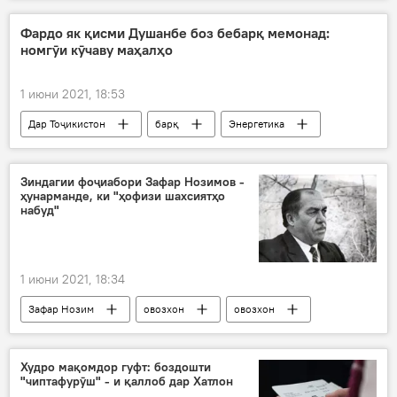
Навигариҳои варзиши Тоҷикистон
теннис
Фардо як қисми Душанбе боз бебарқ мемонад:
номгӯи кӯчаву маҳалҳо
1 июни 2021, 18:53
Дар Тоҷикистон
барқ
Энергетика
Душанбе
Иҷтимоъ
Зиндагии фоҷиабори Зафар Нозимов -
ҳунарманде, ки "ҳофизи шахсиятҳо
набуд"
1 июни 2021, 18:34
Зафар Нозим
овозхон
овозхон
Худро мақомдор гуфт: боздошти
"чиптафурӯш" - и қаллоб дар Хатлон