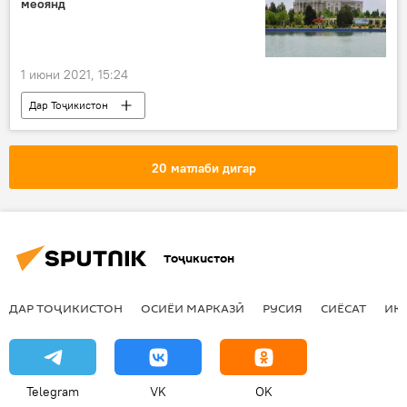
меоянд
1 июни 2021, 15:24
Дар Тоҷикистон
Навигариҳои варзиши Тоҷикистон
теннис
20 матлаби дигар
Тоҷикистон
ДАР ТОҶИКИСТОН
ОСИЁИ МАРКАЗӢ
РУСИЯ
СИЁСАТ
ИҚ
Telegram
VK
OK