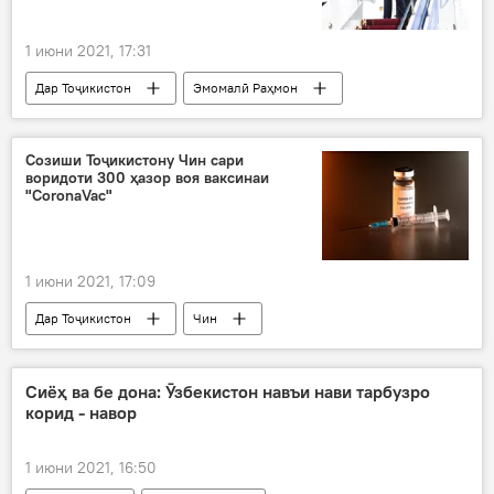
1 июни 2021, 17:31
Дар Тоҷикистон
Эмомалӣ Раҳмон
мулоқот
Покистон
Имрон Хон
Сиёсат
Созиши Тоҷикистону Чин сари
воридоти 300 ҳазор воя ваксинаи
"CoronaVac"
1 июни 2021, 17:09
Дар Тоҷикистон
Чин
Вазорати тандурустӣ
эмгузаронӣ
ваксина
Сиёҳ ва бе дона: Ӯзбекистон навъи нави тарбузро
корид - навор
1 июни 2021, 16:50