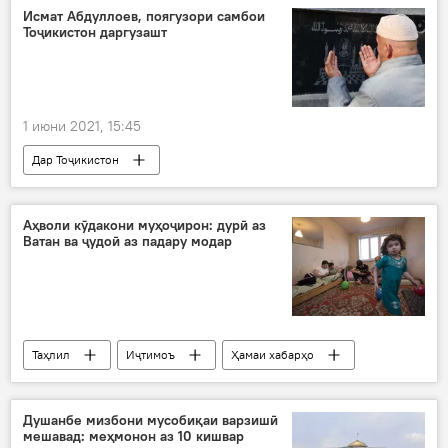
Исмат Абдуллоев, поягузори самбои
Тоҷикистон даргузашт
1 июни 2021, 15:45
Дар Тоҷикистон
Навигариҳои варзиши Тоҷикистон
даргузашт
Самбо
паҳлавон
Аҳволи кӯдакони муҳоҷирон: дурӣ аз
Ватан ва ҷудоӣ аз падару модар
Таҳлил
Иҷтимоъ
Ҳамаи хабарҳо
Рӯзи кӯдакон
Дар Русия
Муҳоҷират
Душанбе мизбони мусобиқаи варзишӣ
мешавад: меҳмонон аз 10 кишвар