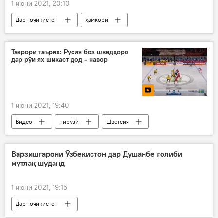
1 июни 2021, 20:10
Дар Тоҷикистон
ҳамкорӣ
имзои санад
Вазорати умури хориҷии Тоҷикистон
Такрори таърих: Русия боз шведҳоро
дар рӯи ях шикаст дод - навор
Сироҷиддин Муҳриддин
Сиёсат
Украина
1 июни 2021, 19:40
Видео
пирӯзӣ
Шветсия
хоккей
бозӣ
Дар Русия
Варзишгарони Ӯзбекистон дар Душанбе ғолиби
мутлақ шуданд
1 июни 2021, 19:15
Дар Тоҷикистон