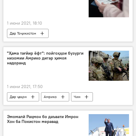
1 июни 2021, 18:10
Дар Тоҷикистон
Рӯйдод, ҷиноят ва ҳолатҳои фавқулода
ВКД
қаллоб
боздошт
чипта
"Ҳама тағйир ёфт": пойгоҳҳои бузурги
низомии Амрико дигар ҳимоя
надоранд
1 июни 2021, 17:50
Дар ҷаҳон
Амрико
Чин
низомиён
Дар Русия
Эмомалӣ Раҳмон бо даъвати Имрон
Хон ба Покистон меравад