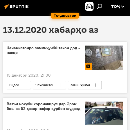
ТОҶ
Тоҷикистон
13.12.2020 хабарҳо аз
Чеченистонро заминҷунбӣ такон дод -
навор
13 декабри 2020, 21:00
Видео
Чеченистон
заминҷунбӣ
Вазъи нохуби коронавирус дар Эрон:
беш аз 52 ҳазор нафар қурбон шуданд