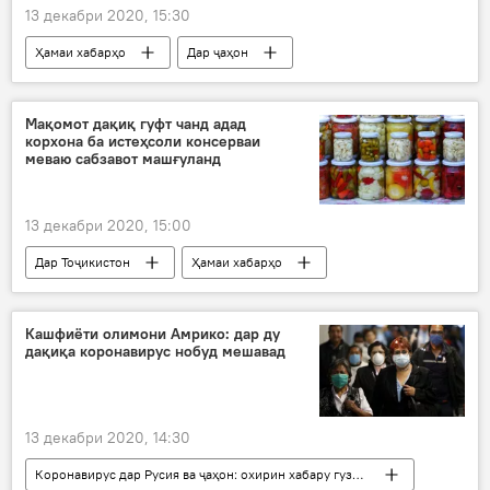
13 декабри 2020, 15:30
Ҳамаи хабарҳо
Дар ҷаҳон
Рӯйдод, ҷиноят ва ҳолатҳои фавқулода
Нигерия
мактаббачагон
дуздӣ
Мақомот дақиқ гуфт чанд адад
корхона ба истеҳсоли консерваи
меваю сабзавот машғуланд
13 декабри 2020, 15:00
Дар Тоҷикистон
Ҳамаи хабарҳо
Саноат
саноат
истеҳсол
мева
консерва
сабзавот
Кашфиёти олимони Амрико: дар ду
дақиқа коронавирус нобуд мешавад
13 декабри 2020, 14:30
Коронавирус дар Русия ва ҷаҳон: охирин хабару гузоришҳо