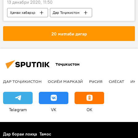
13 декабри 2020, 11:50
Ҳамаи хабарҳо
Дар Тоҷикистон
китобхона
мақомот
20 матлаби дигар
Тоҷикистон
ДАР ТОҶИКИСТОН
ОСИЁИ МАРКАЗӢ
РУСИЯ
СИЁСАТ
ИҚ
Telegram
VK
OK
Дар бораи лоиҳа
Тамос