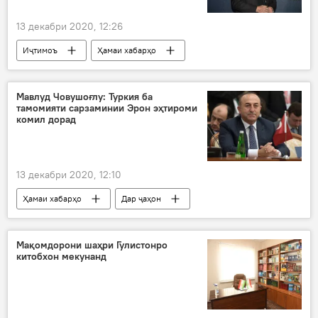
13 декабри 2020, 12:26
Иҷтимоъ
Ҳамаи хабарҳо
Дар Тоҷикистон
Оқохони IV
рӯзи мавлуд
ҷашн
Мавлуд Човушоғлу: Туркия ба
тамомияти сарзаминии Эрон эҳтироми
комил дорад
13 декабри 2020, 12:10
Ҳамаи хабарҳо
Дар ҷаҳон
Осиёи Марказӣ
Туркия
Эрон
Боку
тамос
сиёсӣ
Мақомдорони шаҳри Гулистонро
китобхон мекунанд