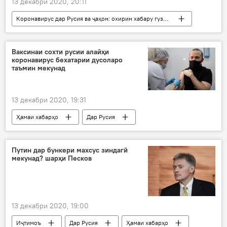
13 декабри 2020, 20:11
Коронавирус дар Русия ва ҷаҳон: охирин хабару гузоришҳо
Тандурустӣ
Дар ҷаҳон
Ҳамаи хабарҳо
Эрон
маризӣ
Ваксинаи сохти русии алайҳи
коронавирус бехатарии дусоларо
таъмин мекунад
13 декабри 2020, 19:31
Ҳамаи хабарҳо
Дар Русия
Тандурустӣ
дору
Путин дар бункери махсус зиндагӣ
мекунад? шарҳи Песков
13 декабри 2020, 19:00
Иҷтимоъ
Дар Русия
Ҳамаи хабарҳо