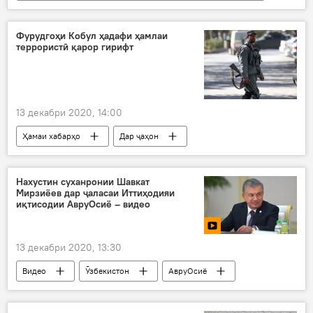
Ҳамаи хабарҳо
Дар ҷаҳон
Иҷтимоъ
Амрико
Олимон
кашфиёт
Фурудгоҳи Кобул ҳадафи ҳамлаи
террористӣ қарор гирифт
13 декабри 2020, 14:00
Ҳамаи хабарҳо
Дар ҷаҳон
Осиёи Марказӣ
фурудгоҳ
террористӣ
Кобул
Нахустин суханронии Шавкат
Мирзиёев дар ҷаласаи Иттиҳодияи
иқтисодии АвруОсиё – видео
13 декабри 2020, 13:30
Видео
Ӯзбекистон
АвруОсиё
Иттиҳодияи иқтисодии Уросиё
Шавкат Мирзиёев
суханронӣ