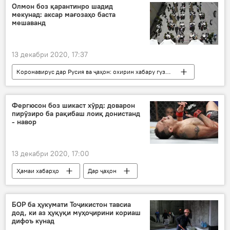
Олмон боз қарантинро шадид
мекунад: аксар мағозаҳо баста
мешаванд
13 декабри 2020, 17:37
Коронавирус дар Русия ва ҷаҳон: охирин хабару гузоришҳо
Ҳамаи хабарҳо
Дар ҷаҳон
Иҷтимоъ
Тандурустӣ
Олмон
мағозаҳо
Фергюсон боз шикаст хӯрд: доварон
пирӯзиро ба рақибаш лоиқ донистанд
баста
- навор
13 декабри 2020, 17:00
Ҳамаи хабарҳо
Дар ҷаҳон
Навигариҳои варзиши Тоҷикистон
рақобат
зӯрозмоии размикорон
Видео
БОР ба ҳукумати Тоҷикистон тавсиа
дод, ки аз ҳуқуқи муҳоҷирини кориаш
дифоъ кунад