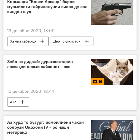
Корманди “Бонки Арванд” барои
муомилоти ғайриқонунии силоҳ ду сол
зиндон шуд
13 декабри 2020, 13:00
Ҳамаи хабарҳо
Дар Тоҷикистон
Рӯйдод, ҷиноят ва ҳолатҳои фавқулода
зиндон
корманд
Хуҷанд
Зебо ва диданӣ: дурахшонтарин
лаҳзаҳои олами ҳайвонот - акс
бонк
16
13 декабри 2020, 12:44
Акс
Аз хурд то бузург: исмоилиёни ҷаҳон
солрӯзи Оқохони IV - ро ҷашн
мегиранд