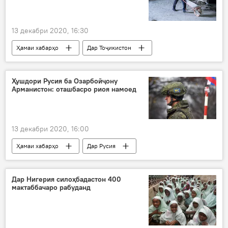
13 декабри 2020, 16:30
Ҳамаи хабарҳо
Дар Тоҷикистон
коргарон
дифоъ
БОР
Муҳоҷират
Ҳушдори Русия ба Озарбойҷону
Арманистон: оташбасро риоя намоед
13 декабри 2020, 16:00
Ҳамаи хабарҳо
Дар Русия
Дар ҷаҳон
Озарбойҷон
Арманистон
амалиёт
нақз
Дар Нигерия силоҳбадастон 400
мактаббачаро рабуданд