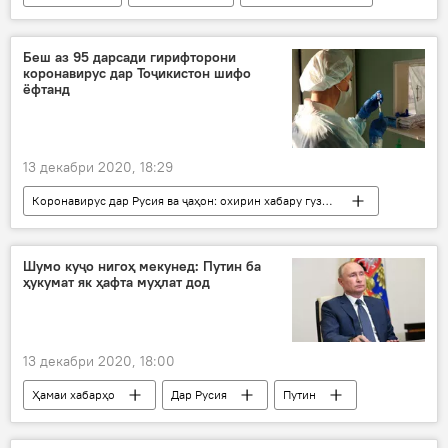
Владимир Путин
Дмитрий Песков
Беш аз 95 дарсади гирифторони
коронавирус дар Тоҷикистон шифо
ёфтанд
13 декабри 2020, 18:29
Коронавирус дар Русия ва ҷаҳон: охирин хабару гузоришҳо
Тандурустӣ
Ҳамаи хабарҳо
Дар Тоҷикистон
маризӣ
Шумо куҷо нигоҳ мекунед: Путин ба
ҳукумат як ҳафта муҳлат дод
13 декабри 2020, 18:00
Ҳамаи хабарҳо
Дар Русия
Путин
нархҳо
болоравии нарх
чора