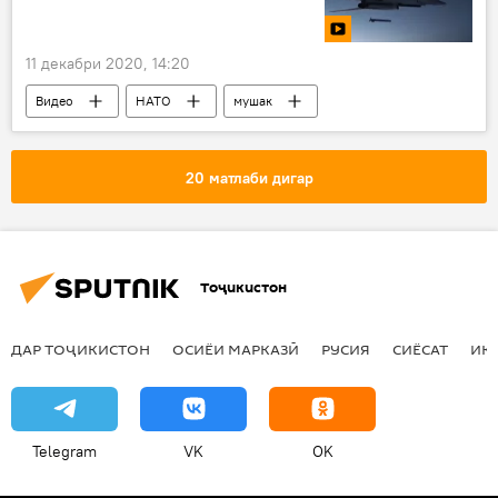
11 декабри 2020, 14:20
Видео
НАТО
мушак
Дар Русия
Амрико
20 матлаби дигар
Тоҷикистон
ДАР ТОҶИКИСТОН
ОСИЁИ МАРКАЗӢ
РУСИЯ
СИЁСАТ
ИҚ
Telegram
VK
OK