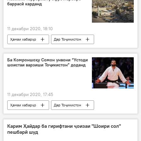
баррасӣ карданд
11 декабри 2020, 18:10
Ҳамаи хабарҳо
Дар Тоҷикистон
Арабистони Саудӣ
терроризм
ифротгароӣ
Амният ва мудофиа
Ба Комроншоҳу Сомон унвони “Устоди
шоистаи варзиши Тоҷикистон” доданд
11 декабри 2020, 17:45
Ҳамаи хабарҳо
Дар Тоҷикистон
Навигариҳои варзиши Тоҷикистон
Комроншоҳ Устопириён
устод
Карим Ҳайдар ба гирифтани ҷоизаи "Шоири сол"
пешбарӣ шуд
Шоиста