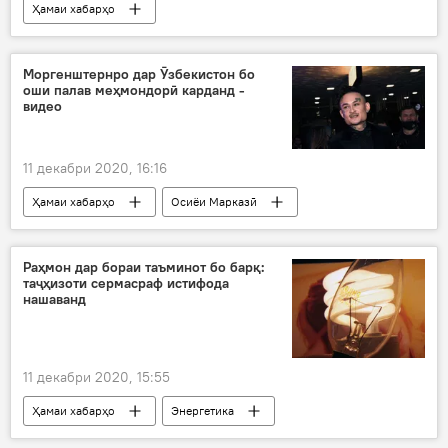
Ҳамаи хабарҳо
Навигариҳои варзиши Тоҷикистон
сол
Дар Тоҷикистон
Моргенштернро дар Ӯзбекистон бо
оши палав меҳмондорӣ карданд -
видео
11 декабри 2020, 16:16
Ҳамаи хабарҳо
Осиёи Марказӣ
оши палав
меҳмондорӣ
Ӯзбекистон
Раҳмон дар бораи таъминот бо барқ:
таҷҳизоти сермасраф истифода
нашаванд
11 декабри 2020, 15:55
Ҳамаи хабарҳо
Энергетика
Барқи тоҷик
бебарқӣ