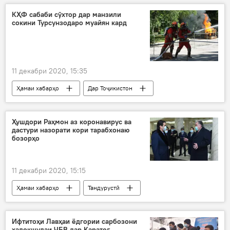
Дар Тоҷикистон
КҲФ сабаби сӯхтор дар манзили
сокини Турсунзодаро муайян кард
11 декабри 2020, 15:35
Ҳамаи хабарҳо
Дар Тоҷикистон
Рӯйдод, ҷиноят ва ҳолатҳои фавқулода
сӯхтор
Турсунзода
манзил
Ҳушдори Раҳмон аз коронавирус ва
дастури назорати кори тарабхонаю
оташхомӯшкунӣ
талафот
сабаб
бозорҳо
11 декабри 2020, 15:15
Ҳамаи хабарҳо
Тандурустӣ
беҳдоштӣ
Дар Тоҷикистон
Ифтитоҳи Лавҳаи ёдгории сарбозони
ҳалокшудаи ҶБВ дар Қаратоғ -