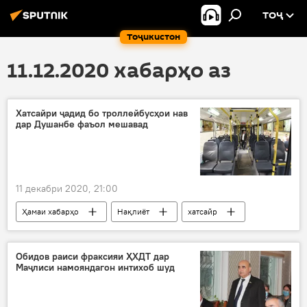
ТОҶ
Тоҷикистон
11.12.2020 хабарҳо аз
Хатсайри ҷадид бо троллейбусҳои нав
дар Душанбе фаъол мешавад
11 декабри 2020, 21:00
Ҳамаи хабарҳо
Нақлиёт
хатсайр
Дар Тоҷикистон
Душанбе
Обидов раиси фраксияи ҲХДТ дар
Маҷлиси намояндагон интихоб шуд