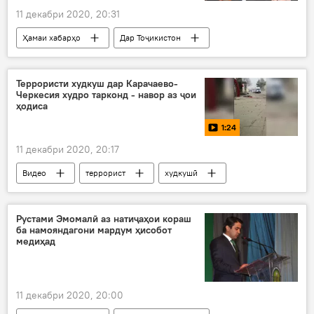
11 декабри 2020, 20:31
Ҳамаи хабарҳо
Дар Тоҷикистон
Сиёсат
ҲХДТ
Маҷлиси намояндагон
Террористи худкуш дар Карачаево-
Черкесия худро тарконд - навор аз ҷои
ҳодиса
1:24
11 декабри 2020, 20:17
Видео
террорист
худкушӣ
Дар Русия
Рустами Эмомалӣ аз натиҷаҳои кораш
ба намояндагони мардум ҳисобот
медиҳад
11 декабри 2020, 20:00