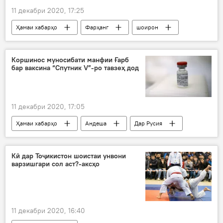
11 декабри 2020, 17:25
Ҳамаи хабарҳо
Фарҳанг
шоирон
ҷоиза
Дар Тоҷикистон
Коршинос муносибати манфии Ғарб
бар ваксина “Спутник V”-ро тавзеҳ дод
11 декабри 2020, 17:05
Ҳамаи хабарҳо
Андеша
Дар Русия
Дар ҷаҳон
коршинос
Ғарб
муносибат
коронавирус
Кӣ дар Тоҷикистон шоистаи унвони
варзишгари сол аст?-аксҳо
11 декабри 2020, 16:40