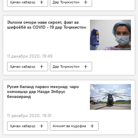
Ҳамаи хабарҳо
Дар Тоҷикистон
Иҷтимоъ
вакилон
маҷлис
Дар Русия
Эълони омори нави сироят, фавт ва
шифоёбӣ аз COVID - 19 дар Тоҷикистон
11 декабри 2020, 19:49
Ҳамаи хабарҳо
Дар Тоҷикистон
Тандурустӣ
Вазорати тандурустӣ
Коронавирус дар Русия ва ҷаҳон: охирин хабару гузоришҳо
Русия баланд парвоз мекунад: чаро
озмоишҳо дар Назди Элбрус
коронавирус
беназиранд
11 декабри 2020, 19:31
Ҳамаи хабарҳо
Амният ва мудофиа
Парвоз
озмоишгоҳ
Дар Русия