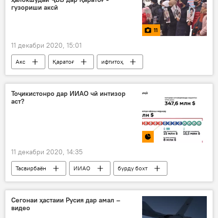
гузориши аксӣ
11
11 декабри 2020, 15:01
Акс
Қаратоғ
ифтитоҳ
лавҳа
лавҳаи ҷадид
ёдгорӣ
Дар Тоҷикистон
Тоҷикистонро дар ИИАО чӣ интизор
аст?
11 декабри 2020, 14:35
Тасвирбаён
ИИАО
бурду бохт
Дар Тоҷикистон
Сегонаи ҳастаии Русия дар амал –
видео