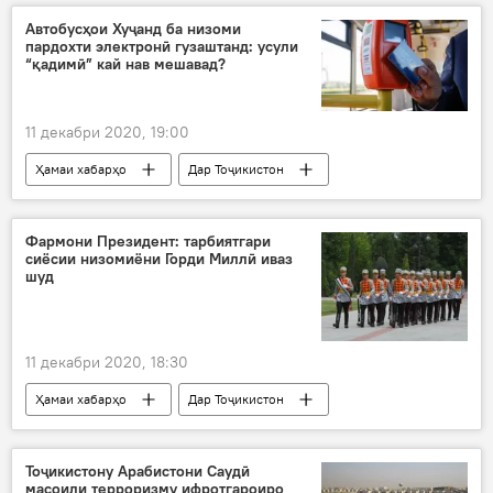
Автобусҳои Хуҷанд ба низоми
пардохти электронӣ гузаштанд: усули
“қадимӣ” кай нав мешавад?
11 декабри 2020, 19:00
Ҳамаи хабарҳо
Дар Тоҷикистон
Нақлиёт
пардохт
автобус
ғайринақдӣ
роҳкиро
корт
Фармони Президент: тарбиятгари
сиёсии низомиёни Горди Миллӣ иваз
Суғд
Хуҷанд
шуд
11 декабри 2020, 18:30
Ҳамаи хабарҳо
Дар Тоҷикистон
Эмомалӣ Раҳмон
президент
Тоҷикистону Арабистони Саудӣ
масоили терроризму ифротгароиро