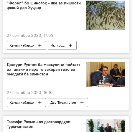
"Форел" бо шиногоҳ - яке аз иншооти
ҷашнӣ дар Хуҷанд
27 сентябри 2020, 17:09
Ҳамаи хабарҳо
Иқтисод
Дастури Рустам ба масъулини пойтахт
аз танзими нарх то захираи ғизо ва
омодагӣ ба зимистон
27 сентябри 2020, 16:10
Ҳамаи хабарҳо
Дар Тоҷикистон
Рӯйдод, ҷиноят ва ҳолатҳои фавқулода
Душанбе
Рустами Эмомалӣ
дастур
Тавсифи Раҳмон аз дастовардҳои
Туркманистон