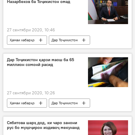
Назарбеков ба Тоҷикистон омад
Агентии назорати маводи нашъаовар
27 сентябри 2020, 10:46
Ҳамаи хабарҳо
Дар Тоҷикистон
Фарҳанг
Ӯзбекистон
Озодбек Назарбеков
Дар Тоҷикистон қарзи маош ба 65
миллион сомонӣ расид
27 сентябри 2020, 10:26
Ҳамаи хабарҳо
Дар Тоҷикистон
Иқтисод
маош
қарздиҳӣ
Сябитова шарҳ дод, ки чаро занони
рус бо муҳоҷирон издивоҷ мекунанд