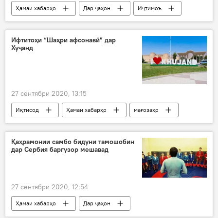
Ҳамаи хабарҳо
Дар ҷаҳон
Иҷтимоъ
олимон
фарбеҳӣ
даргузашт
Ифтитоҳи “Шаҳри афсонавӣ” дар
Хуҷанд
27 сентябри 2020, 13:15
Иқтисод
Ҳамаи хабарҳо
мағозаҳо
Дар Тоҷикистон
Хуҷанд
Қаҳрамонии самбо бидуни тамошобин
дар Сербия баргузор мешавад
27 сентябри 2020, 12:54
Ҳамаи хабарҳо
Дар ҷаҳон
Навигариҳои варзиши Тоҷикистон
Сербия