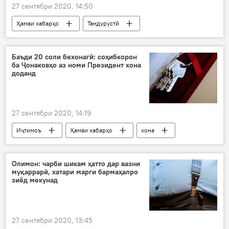
27 сентябри 2020, 14:50
Ҳамаи хабарҳо
Тандурустӣ
Осиёи Марказӣ
Қирғизистон
маризӣ
Баъди 20 соли бехонагӣ: соҳибкорон
ба Ҷонаковҳо аз номи Президент хона
доданд
27 сентябри 2020, 14:19
Иҷтимоъ
Ҳамаи хабарҳо
хона
Дар Тоҷикистон
Олимон: чарби шикам ҳатто дар вазни
муқаррарӣ, хатари марги бармаҳалро
зиёд мекунад
27 сентябри 2020, 13:45