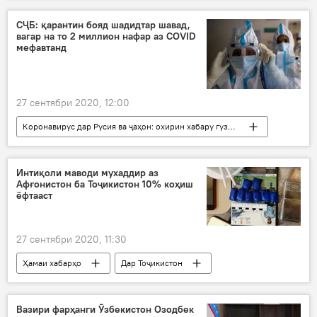
қаҳрамонӣ
самбо
СҶБ: қарантин бояд шадидтар шавад,
вагар на то 2 миллион нафар аз COVID
мефавтанд
27 сентябри 2020, 12:00
Коронавирус дар Русия ва ҷаҳон: охирин хабару гузоришҳо
Ҳамаи хабарҳо
Дар ҷаҳон
Тандурустӣ
СҶБ
маризӣ
Интиқоли маводи мухаддир аз
Афғонистон ба Тоҷикистон 10% коҳиш
даргузашт
ёфтааст
27 сентябри 2020, 11:30
Ҳамаи хабарҳо
Дар Тоҷикистон
Рӯйдод, ҷиноят ва ҳолатҳои фавқулода
Афғонистон
Вазири фарҳанги Ӯзбекистон Озодбек