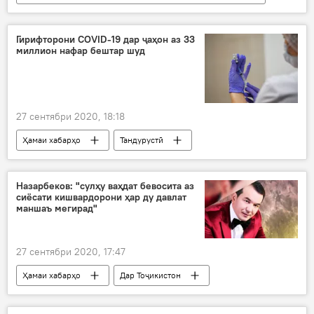
Тандурустӣ
Дар Тоҷикистон
Ҳамаи хабарҳо
Гирифторони COVID-19 дар ҷаҳон аз 33
миллион нафар бештар шуд
27 сентябри 2020, 18:18
Ҳамаи хабарҳо
Тандурустӣ
Дар ҷаҳон
Дар Тоҷикистон
Назарбеков: "сулҳу ваҳдат бевосита аз
сиёсати кишвардорони ҳар ду давлат
маншаъ мегирад"
27 сентябри 2020, 17:47
Ҳамаи хабарҳо
Дар Тоҷикистон
Сиёсат
Ӯзбекистон