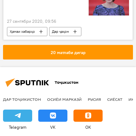
27 сентябри 2020, 09:56
Ҳамаи хабарҳо
Дар ҷаҳон
Муҳоҷират
издивоҷ
Дар Русия
20 матлаби дигар
Тоҷикистон
ДАР ТОҶИКИСТОН
ОСИЁИ МАРКАЗӢ
РУСИЯ
СИЁСАТ
ИҚ
Telegram
VK
OK