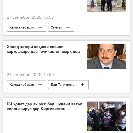
27 сентябри 2020, 15:53
Ҳамаи хабарҳо
Сиёсат
Холод хатари коҳиши ҳосили
картошкаро дар Тоҷикистон шарҳ дод
27 сентябри 2020, 15:30
Ҳамаи хабарҳо
Дар Тоҷикистон
Иқтисод
картошка
нарх
бозор
истеҳсол
161 ҳолат дар як рӯз: бад шудани вазъи
коронавирус дар Қирғизистон