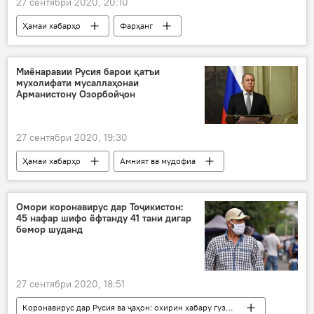
27 сентябри 2020, 20:10
Ҳамаи хабарҳо
Фарҳанг
Миёнаравии Русия барои қатъи
мухолифати мусаллаҳонаи
Арманистону Озорбойҷон
27 сентябри 2020, 19:30
Ҳамаи хабарҳо
Амният ва мудофиа
Арманистон
Озарбойҷон
Дар Русия
Омори коронавирус дар Тоҷикистон:
45 нафар шифо ёфтанду 41 тани дигар
бемор шуданд
27 сентябри 2020, 18:51
Коронавирус дар Русия ва ҷаҳон: охирин хабару гузоришҳо