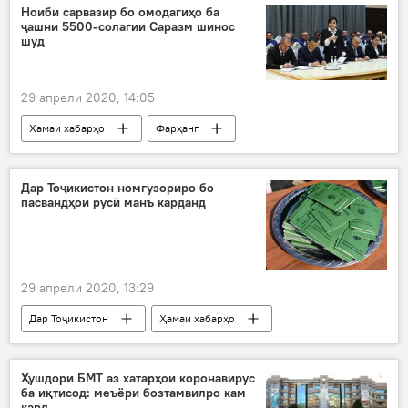
Ҳамаи хабарҳо
маризон
Дар Русия
Ноиби сарвазир бо омодагиҳо ба
ҷашни 5500-солагии Саразм шинос
даргузашт
шуд
29 апрели 2020, 14:05
Ҳамаи хабарҳо
Фарҳанг
Дар Тоҷикистон номгузориро бо
пасвандҳои русӣ манъ карданд
29 апрели 2020, 13:29
Дар Тоҷикистон
Ҳамаи хабарҳо
Рӯйдод, ҷиноят ва ҳолатҳои фавқулода
қонун
қабул
шаҳодатнома
Ҳушдори БМТ аз хатарҳои коронавирус
ба иқтисод: меъёри бозтамвилро кам
кард