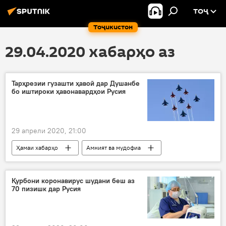
ТОҶ
Тоҷикистон
29.04.2020 хабарҳо аз
Тарҳрезии гузашти ҳавоӣ дар Душанбе
бо иштироки ҳавонавардҳои Русия
29 апрели 2020, 21:00
Ҳамаи хабарҳо
Амният ва мудофиа
Қурбони коронавирус шудани беш аз
70 пизишк дар Русия