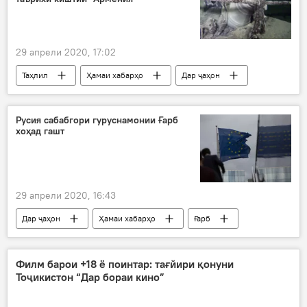
29 апрели 2020, 17:02
Таҳлил
Ҳамаи хабарҳо
Дар ҷаҳон
Русия сабабгори гуруснамонии Ғарб
хоҳад гашт
29 апрели 2020, 16:43
Дар ҷаҳон
Ҳамаи хабарҳо
Ғарб
гуруснанишинии дубора
бадномкунӣ
Дар Русия
Филм барои +18 ё поинтар: тағйири қонуни
Тоҷикистон “Дар бораи кино”