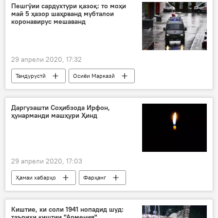
вуруд
тамдид
Дар Русия
Пешгӯии сардухтури қазоқ: то моҳи
май 5 ҳазор шаҳрванд мубталои
коронавирус мешаванд
29 апрели 2020, 17:32
Тандурустӣ
Осиёи Марказӣ
Ҳамаи хабарҳо
Қазоқистон
пешгӯӣ
маризӣ
Даргузашти Соҳибзода Ирфон,
ҳунарманди машҳури Ҳинд
29 апрели 2020, 17:03
Ҳамаи хабарҳо
Фарҳанг
Киштие, ки соли 1941 нопадид шуд:
таърихи киштии "Армения"