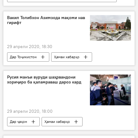
Ҳамаи хабарҳо
Осиёи Марказӣ
Тандурустӣ
сиҳатӣ
маризон
Вакил Толибхон Азимзода мақоми нав
гирифт
Ӯзбекистон
29 апрели 2020, 18:30
Дар Тоҷикистон
Ҳамаи хабарҳо
Русия манъи вуруди шаҳрвандони
хориҷиро ба қаламраваш дароз кард
29 апрели 2020, 18:00
Дар ҷаҳон
Ҳамаи хабарҳо
Муҳоҷират
сарвазир
Ҳукумат