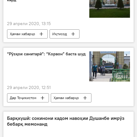
29 апрели 2020, 13:15
Ҳамаи хабарҳо
Иқтисод
Бонки Миллӣ
Дар Тоҷикистон
“Рӯзҳои санитарӣ”: “Корвон” баста шуд
29 апрели 2020, 12:51
Дар Тоҷикистон
Ҳамаи хабарҳо
Рӯйдод, ҷиноят ва ҳолатҳои фавқулода
бозорҳо баста шуданд
"Корвон"
Барқкушӣ: сокинони кадом навоҳии Душанбе имрӯз
бебарқ мемонанд
Истаравшан