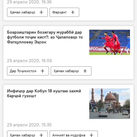
29 апрели 2020, 16:36
Ҳамаи хабарҳо
Фарҳанг
Боарзиштарин бозигару мураббӣ дар
футболи тоҷик кист?: аз Ҷалиловҳо то
Фатҳуллоеву Эҳсон
29 апрели 2020, 16:06
Дар Тоҷикистон
Ҳамаи хабарҳо
Навигариҳои варзиши Тоҷикистон
арзиш
бозигар
"Истиқлол"
футбол
Инфиҷор дар Кобул 18 куштаю захмӣ
барҷой гузошт
Хуҷанд
29 апрели 2020, 15:35
Ҳамаи хабарҳо
Амният ва мудофиа