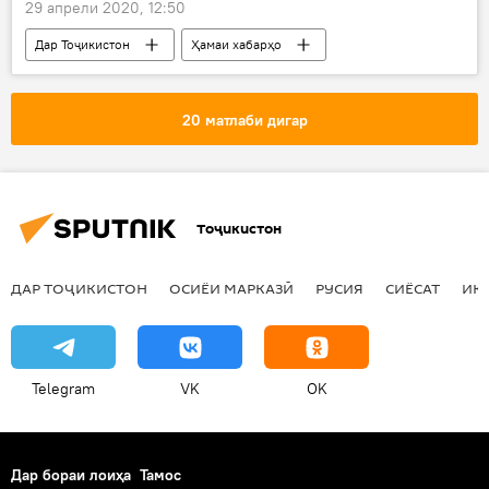
29 апрели 2020, 12:50
Дар Тоҷикистон
Ҳамаи хабарҳо
Энергетика
Душанбе
барқ
ноҳия
20 матлаби дигар
Тоҷикистон
ДАР ТОҶИКИСТОН
ОСИЁИ МАРКАЗӢ
РУСИЯ
СИЁСАТ
ИҚ
Telegram
VK
OK
Дар бораи лоиҳа
Тамос