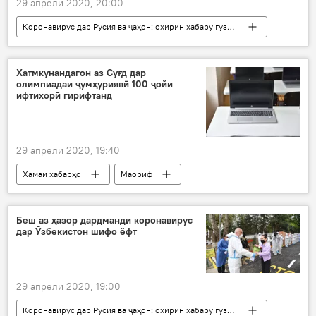
29 апрели 2020, 20:00
Коронавирус дар Русия ва ҷаҳон: охирин хабару гузоришҳо
Дар ҷаҳон
Ҳамаи хабарҳо
Тандурустӣ
пизишк
қурбон
Хатмкунандагон аз Суғд дар
олимпиадаи ҷумҳуриявӣ 100 ҷойи
Дар Русия
ифтихорӣ гирифтанд
29 апрели 2020, 19:40
Ҳамаи хабарҳо
Маориф
Беш аз ҳазор дардманди коронавирус
дар Ӯзбекистон шифо ёфт
29 апрели 2020, 19:00
Коронавирус дар Русия ва ҷаҳон: охирин хабару гузоришҳо