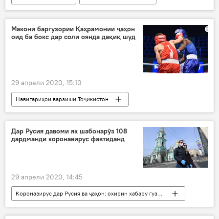
Макони баргузории Қаҳрамонии ҷаҳон
оид ба бокс дар соли оянда дақиқ шуд
29 апрели 2020, 15:10
Навигариҳои варзиши Тоҷикистон
Ҳамаи хабарҳо
Дар ҷаҳон
қаҳрамонии ҷаҳон
бокс
Дар Русия давоми як шабонарӯз 108
дардманди коронавирус фавтиданд
29 апрели 2020, 14:45
Коронавирус дар Русия ва ҷаҳон: охирин хабару гузоришҳо
Тандурустӣ
Дар ҷаҳон