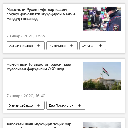
бориши барф
роҳҳо
мушкил
Мақомоти Русия гуфт дар кадом
соҳаҳо фаъолияти муҳоҷирон манъ ё
боркаш
мусофир
Дар Тоҷикистон
маҳдуд мешавад
даргузашт
7 январи 2020, 17:35
Ҳамаи хабарҳо
Муҳоҷират
Ҳукумат
фаъолият
манъ
маҳдуд
Дар Русия
Намояндаи Тоҷикистон раиси нави
муассисаи фарҳангии ЭКО шуд
7 январи 2020, 16:40
Ҳамаи хабарҳо
Дар Тоҷикистон
иқтисодӣ
созмон
намоянда
Иқтисод
Фарҳанг
Ҳалокати шаш муҳоҷири тоҷик бар