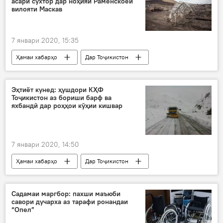
асари сӯхтор дар ноҳияи Раменскоеи
Вазорати умури хориҷии Тоҷикистон
вилояти Маскав
7 январи 2020, 15:35
Ҳамаи хабарҳо
Дар Тоҷикистон
Рӯйдод, ҷиноят ва ҳолатҳои фавқулода
сӯхтор
гармхона
оташ
Эҳтиёт кунед: ҳушдори КҲФ
Тоҷикистон аз бориши барф ва
муҳоҷири тоҷик
Маскав
даргузашт
яхбандӣ дар роҳҳои кӯҳии кишвар
7 январи 2020, 14:50
Ҳамаи хабарҳо
Дар Тоҷикистон
бориши барф
барф
яхбандӣ
роҳ
ҷумҳурӣ
Садамаи маргбор: пахши маъюби
савори дучарха аз тарафи ронандаи
“Опел”