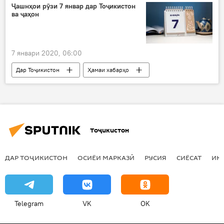
Қосим Сулаймонӣ
қаҳрамон
Ҷашнҳои рӯзи 7 январ дар Тоҷикистон
ва ҷаҳон
Дар Русия
шикаст
Амрико
7 январи 2020, 06:00
Дар Тоҷикистон
Ҳамаи хабарҳо
ҷашн
Дар ҷаҳон
Тоҷикистон
ДАР ТОҶИКИСТОН
ОСИЁИ МАРКАЗӢ
РУСИЯ
СИЁСАТ
ИҚ
Telegram
VK
OK