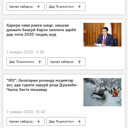
Ҳамаи хабарҳо
Дар Тоҷикистон
Рамазон
Рамазон Раҳимзода
Вазорати корҳои дохила
таъйин
Қарори нави раиси шаҳр: нақшаи
даъвати баҳорӣ барои хизмати ҳарбӣ
Умарҷон Эмомалӣ
дастгоҳ
муовин
дар соли 2020 тасдиқ шуд
ВКД
7 январи 2020, 11:35
Дар Тоҷикистон
Ҳамаи хабарҳо
раиси шаҳр
қарор
хизмати ҳарбӣ
соли 2020
даъват
Душанбе
“IRS”: бехатарии ронанда муҳимтар
аст, дар сурати зарурӣ роҳи Душанбе-
Чаноқ баста мешавад
7 январи 2020, 10:40
Ҳамаи хабарҳо
Дар Тоҷикистон