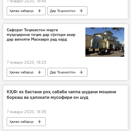
7 январи 2020, 19:45
Ҳамаи хабарҳо
Дар Тоҷикистон
мулоқот
дурнамои ҳамкориҳо
кишвар
баррасӣ
марз
Сафорат Тоҷикистон марги
муҳоҷирони тоҷик дар сӯхтори ахир
Амният ва мудофиа
Афғонистон
дар вилояти Маскавро рад кард
Амрико
Душанбе
7 январи 2020, 19:23
Ҳамаи хабарҳо
Дар Тоҷикистон
муҳоҷир
сӯхтор
намоянда
сафорат
Дар Русия
даргузашт
КҲФ: ях бастани роҳ сабаби чаппа шудани мошини
боркаш ва ҳалокати мусофири он шуд
7 январи 2020, 18:35
Ҳамаи хабарҳо
Рӯйдод, ҷиноят ва ҳолатҳои фавқулода
ҳаво