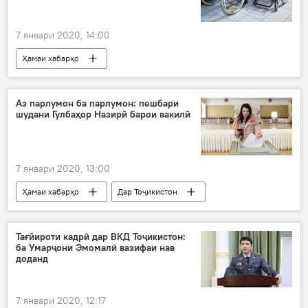
7 январи 2020, 14:00
Ҳамаи хабарҳо
Рӯйдод, ҷиноят ва ҳолатҳои фавқулода
маъюб
Бобоҷон Ғафуров
пахш
Аз парлумон ба парлумон: пешбари
шудани Гулбаҳор Назирӣ барои вакилӣ
садамаи нақлиётӣ
даргузашт
7 январи 2020, 13:00
Ҳамаи хабарҳо
Дар Тоҷикистон
номзадӣ
вакил
ҳавзаҳо
пешбарӣ
номзади ҲХДТ
ҲХДТ
Тағйироти кадрӣ дар ВКД Тоҷикистон:
ба Умарҷони Эмомалӣ вазифаи нав
Маҷлиси намояндагон
Хуҷанд
доданд
7 январи 2020, 12:17