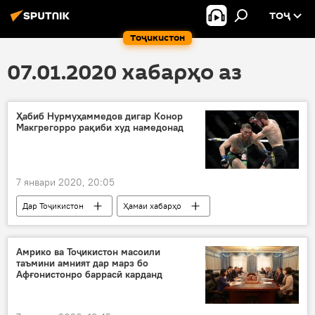
ТОҶ
Тоҷикистон
07.01.2020 хабарҳо аз
Ҳабиб Нурмуҳаммедов дигар Конор
Макгрегорро рақиби худ намедонад
7 январи 2020, 20:05
Дар Тоҷикистон
Ҳамаи хабарҳо
Навигариҳои варзиши Тоҷикистон
Ҳабиб Нурмуҳаммадов
намоянда
Амрико ва Тоҷикистон масоили
таъмини амният дар марз бо
Макгрегор
тарс
тавзеҳот
Афғонистонро баррасӣ карданд
рақиб