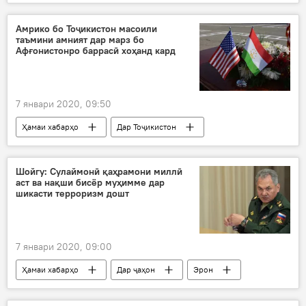
ширкати IRS
тарма
муҳим
роҳ
баста
Душанбе
Амрико бо Тоҷикистон масоили
таъмини амният дар марз бо
Афғонистонро баррасӣ хоҳанд кард
7 январи 2020, 09:50
Ҳамаи хабарҳо
Дар Тоҷикистон
Амният ва мудофиа
Афғонистон
Амрико
Душанбе
Шойгу: Сулаймонӣ қаҳрамони миллӣ
аст ва нақши бисёр муҳимме дар
шикасти терроризм дошт
7 январи 2020, 09:00
Ҳамаи хабарҳо
Дар ҷаҳон
Эрон
терроризм
муҳим