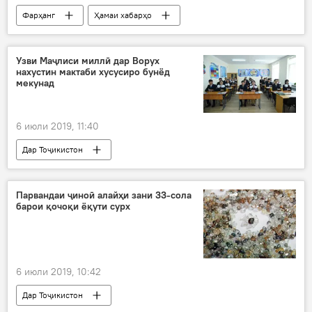
Фарҳанг
Ҳамаи хабарҳо
Кореяи Ҷанубӣ
Сеул
зан
Дар Тоҷикистон
Узви Маҷлиси миллӣ дар Ворух
нахустин мактаби хусусиро бунёд
мекунад
6 июли 2019, 11:40
Дар Тоҷикистон
Парвандаи ҷиноӣ алайҳи зани 33-сола
барои қочоқи ёқути сурх
6 июли 2019, 10:42
Дар Тоҷикистон