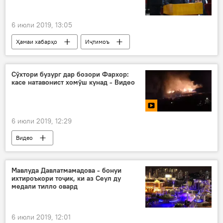
6 июли 2019, 13:05
Ҳамаи хабарҳо
Иҷтимоъ
Тандурустӣ
Насим Олимзода
Шодихон Ҷамшед
Вазорати тандурустӣ
Сӯхтори бузург дар бозори Фархор:
касе натавонист хомӯш кунад - Видео
нафақа
6 июли 2019, 12:29
Видео
Мавлуда Давлатмамадова - бонуи
ихтироъкори тоҷик, ки аз Сеул ду
медали тилло овард
6 июли 2019, 12:01