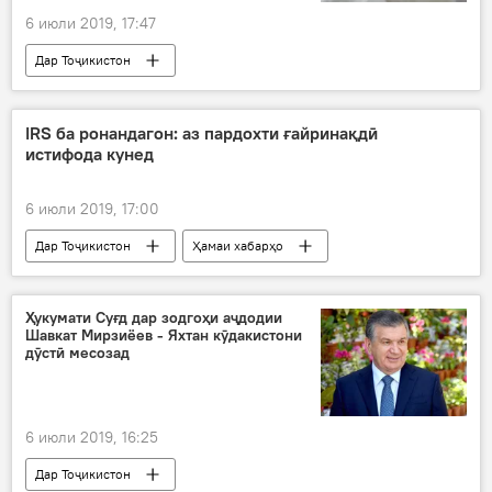
6 июли 2019, 17:47
Дар Тоҷикистон
IRS ба ронандагон: аз пардохти ғайринақдӣ
истифода кунед
6 июли 2019, 17:00
Дар Тоҷикистон
Ҳамаи хабарҳо
Ахбори ширкатҳо
Нақлиёт
ширкати IRS
пардохт
Ҳукумати Суғд дар зодгоҳи аҷдодии
Шавкат Мирзиёев - Яхтан кӯдакистони
дӯстӣ месозад
6 июли 2019, 16:25
Дар Тоҷикистон