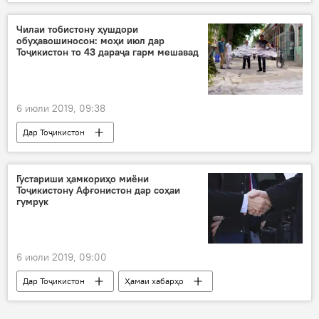
Чилаи тобистону ҳушдори
обуҳавошиносон: моҳи июл дар
Тоҷикистон то 43 дараҷа гарм мешавад
6 июли 2019, 09:38
Дар Тоҷикистон
Густариши ҳамкориҳо миёни
Тоҷикистону Афғонистон дар соҳаи
гумрук
6 июли 2019, 09:00
Дар Тоҷикистон
Ҳамаи хабарҳо
гумрук
ҳамкорӣ
Афғонистон