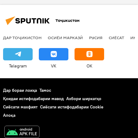
Тоҷикистон
ДАР ТОҶИКИСТОН
ОСИЁИ МАРКАЗӢ
РУСИЯ
СИЁСАТ
ИҚ
Telegram
VK
OK
Дар бораи лоиҳа
Тамос
Қоидаи истифодабарии мавод
Ахбори ширкатҳо
Сиёсати махфият
Сиёсати истифодабарии Cookie
Алоқа