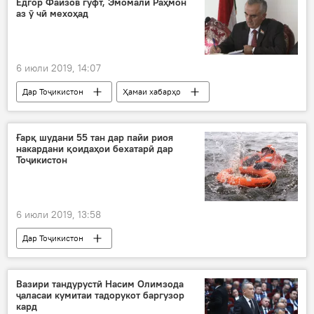
Ёдгор Файзов гуфт, Эмомалӣ Раҳмон
аз ӯ чӣ мехоҳад
6 июли 2019, 14:07
Дар Тоҷикистон
Ҳамаи хабарҳо
Фарҳанг
Иҷтимоъ
Роштқалъа
мулоқот
сокинон
Ғарқ шудани 55 тан дар пайи риоя
накардани қоидаҳои бехатарӣ дар
Тоҷикистон
6 июли 2019, 13:58
Дар Тоҷикистон
Рӯйдод, ҷиноят ва ҳолатҳои фавқулода
Вазири тандурустӣ Насим Олимзода
ҷаласаи кумитаи тадорукот баргузор
кард