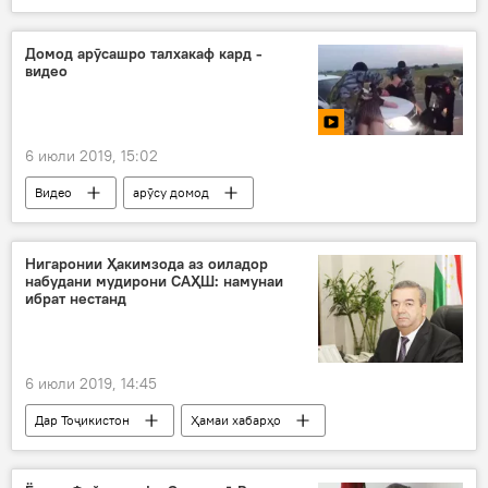
Домод арӯсашро талхакаф кард -
видео
6 июли 2019, 15:02
Видео
арӯсу домод
Нигаронии Ҳакимзода аз оиладор
набудани мудирони САҲШ: намунаи
ибрат нестанд
6 июли 2019, 14:45
Дар Тоҷикистон
Ҳамаи хабарҳо