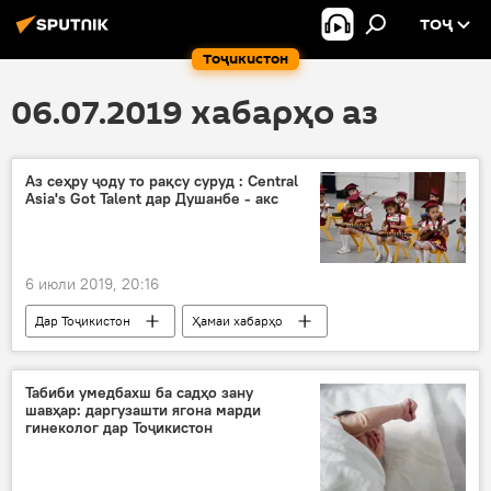
ТОҶ
Тоҷикистон
06.07.2019 хабарҳо аз
Аз сеҳру ҷоду то рақсу суруд : Central
Asia's Got Talent дар Душанбе - акс
6 июли 2019, 20:16
Дар Тоҷикистон
Ҳамаи хабарҳо
озмун
ҳунарнамоӣ
театри опера ва балети ба номи Айнӣ
Табиби умедбахш ба садҳо зану
шавҳар: даргузашти ягона марди
Қирғизистон
Қазоқистон
гинеколог дар Тоҷикистон
Узбаикстон
Осиёи Марказӣ