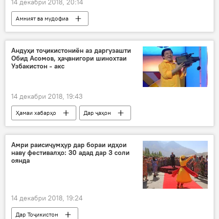
14 декабри 2018, 20:14
Амният ва мудофиа
Андуҳи тоҷикистониён аз даргузашти
Обид Асомов, ҳаҷвнигори шинохтаи
Узбакистон - акс
14 декабри 2018, 19:43
Ҳамаи хабарҳо
Дар ҷаҳон
Узбакистон
Обид Асомов
даргузашт
Ӯзбекистон
Амри раисиҷумҳур дар бораи идҳои
наву фестивалҳо: 30 адад дар 3 соли
Дар Тоҷикистон
оянда
14 декабри 2018, 19:24
Дар Тоҷикистон