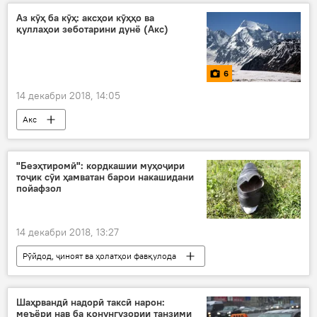
Аз кӯҳ ба кӯҳ: аксҳои кӯҳҳо ва
қуллаҳои зеботарини дунё (Акс)
6
14 декабри 2018, 14:05
Акс
"Беэҳтиромӣ": кордкашии муҳоҷири
тоҷик сӯи ҳамватан барои накашидани
пойафзол
14 декабри 2018, 13:27
Рӯйдод, ҷиноят ва ҳолатҳои фавқулода
парвандаи ҷиноӣ
Дар Русия
Шаҳрвандӣ надорӣ таксӣ нарон:
меъёри нав ба қонунгузории танзими