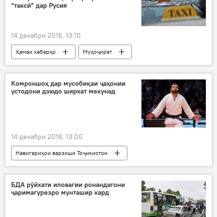
“таксӣ” дар Русия
14 декабри 2018, 13:10
Ҳамаи хабарҳо
Муҳоҷират
Дар Тоҷикистон
Комроншоҳ дар мусобиқаи ҷаҳонии
устодони дзюдо ширкат мекунад
14 декабри 2018, 13:00
Навигариҳои варзиши Тоҷикистон
Ҳамаи хабарҳо
БДА рӯйхати иловагии ронандагони
ҷаримагурезро мунташир кард