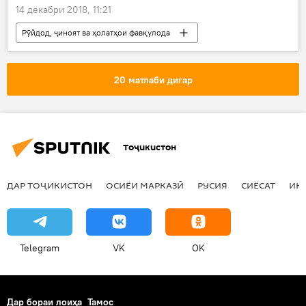
14 декабри 2018, 11:21
Рӯйдод, ҷиноят ва ҳолатҳои фавқулода
Ҳамаи хабарҳо
20 матлаби дигар
Тоҷикистон
ДАР ТОҶИКИСТОН
ОСИЁИ МАРКАЗӢ
РУСИЯ
СИЁСАТ
ИҚ
Telegram
VK
OK
Дар бораи лоиҳа
Тамос