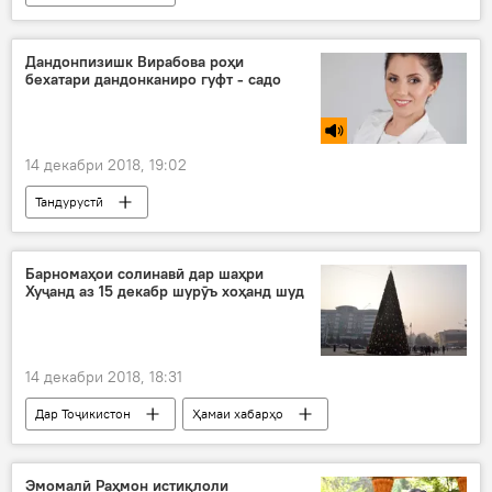
Фармон, амр ва қарорҳои тозатарини Эмомалӣ Раҳмон
Дандонпизишк Вирабова роҳи
бехатари дандонканиро гуфт - садо
14 декабри 2018, 19:02
Тандурустӣ
Барномаҳои солинавӣ дар шаҳри
Хуҷанд аз 15 декабр шурӯъ хоҳанд шуд
14 декабри 2018, 18:31
Дар Тоҷикистон
Ҳамаи хабарҳо
арчаи солинавӣ
арчаи солинавӣ
базми солинавӣ
Суғд
Хуҷанд
Эмомалӣ Раҳмон истиқлоли