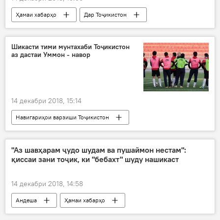
Ҳамаи хабарҳо
Дар Тоҷикистон
КҲФ
ҳамкорӣ
баррасӣ
масъала
Дар Русия
Шикасти тими мунтахаби Тоҷикистон
аз дастаи Уммон - навор
14 декабри 2018, 15:14
Навигариҳои варзиши Тоҷикистон
"Аз шавҳарам ҷудо шудам ва пушаймон нестам":
қиссаи зани тоҷик, ки "бебахт" шуду нашикаст
14 декабри 2018, 14:58
Андеша
Ҳамаи хабарҳо