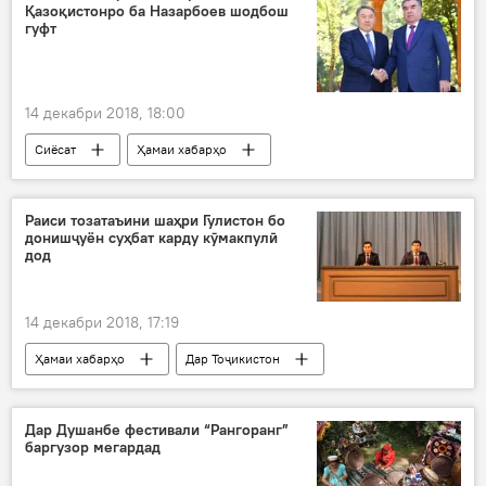
Қазоқистонро ба Назарбоев шодбош
гуфт
14 декабри 2018, 18:00
Сиёсат
Ҳамаи хабарҳо
Эмомалӣ Раҳмон
Раиси тозатаъини шаҳри Гулистон бо
донишҷуён суҳбат карду кӯмакпулӣ
дод
14 декабри 2018, 17:19
Ҳамаи хабарҳо
Дар Тоҷикистон
Дар Душанбе фестивали “Рангоранг”
баргузор мегардад