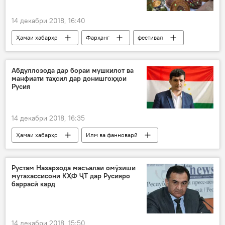
14 декабри 2018, 16:40
Ҳамаи хабарҳо
Фарҳанг
фестивал
Осорхонаи миллии Тоҷикистон
Дар Тоҷикистон
Душанбе
Абдуллозода дар бораи мушкилот ва
манфиати таҳсил дар донишгоҳҳои
Русия
14 декабри 2018, 16:35
Ҳамаи хабарҳо
Илм ва фанноварӣ
донишгоҳ
омӯзиш
Дар Тоҷикистон
Рустам Назарзода масъалаи омӯзиши
мутахассисони КҲФ ҶТ дар Русияро
баррасӣ кард
14 декабри 2018, 15:50