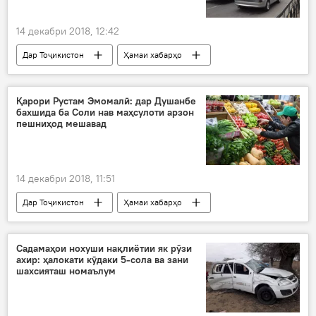
14 декабри 2018, 12:42
Дар Тоҷикистон
Ҳамаи хабарҳо
Қарори Рустам Эмомалӣ: дар Душанбе
бахшида ба Соли нав маҳсулоти арзон
пешниҳод мешавад
14 декабри 2018, 11:51
Дар Тоҷикистон
Ҳамаи хабарҳо
Садамаҳои нохуши нақлиётии як рӯзи
ахир: ҳалокати кӯдаки 5-сола ва зани
шахсияташ номаълум