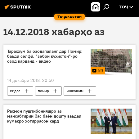
ТОҶ
Тоҷикистон
14.12.2018 хабарҳо аз
Тараҳҳум ба озодапаланг дар Помир:
баъди селфӣ, “зебои куҳистон”-ро
озод карданд - видео
1:17
14 декабри 2018, 20:50
Видео
помир
Ишкошим
модабабр
Дар Тоҷикистон
Раҳмон пуштибонияшро аз
мансабгирии Зас баён дошту ваъдаи
кумакро хотиррасон кард