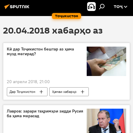
ТОҶ
Тоҷикистон
20.04.2018 хабарҳо аз
Кӣ дар Тоҷикистон бештар аз ҳама
музд мегирад?
20 апрели 2018, 21:00
Дар Тоҷикистон
Ҳамаи хабарҳо
корманд
маош
музди кор
Лавров: зарари таҳримҳои зидди Русия
ба ҳама мерасад