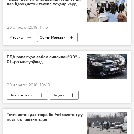
дар Қазоқистон таҳсил хоҳанд кард
ҳамкорӣ
иқтисоду тиҷорат
20 апрели 2018, 11:15
Маориф
Осиёи Марказӣ
Ҳамаи хабарҳо
Душанбе
таҳсил
донишҷӯй
довталабон
БДА рақамҳои зебои силсилаи"OD" -
01 -ро мефурӯшад
Дар Тоҷикистон
20 апрели 2018, 10:40
Дар Тоҷикистон
Нақлиёт
Ҳамаи хабарҳо
музояда
фурӯши рақамҳои зебо
Тоҷикистон дар марз бо Узбакистон ду
постгоҳ ташкил кард