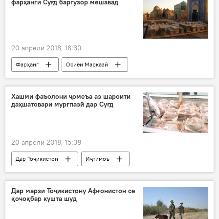
фарҳанги Суғд баргузор мешавад
20 апрели 2018, 16:30
Фарҳанг
Осиёи Марказӣ
Ҳамаи хабарҳо
Самарқанд
Рӯзҳои фарҳанг
Хашми фаъолони ҷомеъа аз шароити
даҳшатовари мурғпазӣ дар Суғд
20 апрели 2018, 15:38
Дар Тоҷикистон
Иҷтимоъ
Ҳамаи хабарҳо
Суғд
қавурдоқпазӣ
Дар марзи Тоҷикистону Афғонистон се
қочоқбар кушта шуд