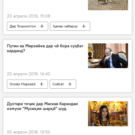
20 апрели 2018, 15:08
Дар Тоҷикистон
Ҳамаи хабарҳо
марзбон
сарҳад
задухӯрд
маводи нашъадор
Путин ва Мирзиёев дар чӣ бора суҳбат
карданд?
20 апрели 2018, 14:40
Осиёи Марказӣ
Сиёсат
Ҳамаи хабарҳо
Владимир Путин
Шавкат Мирзиёев
суҳбати телефонӣ
Духтари тоҷик дар Маскав барандаи
озмуни "Мусиқии шарқӣ" шуд
Дар Русия
20 апрели 2018, 13:50