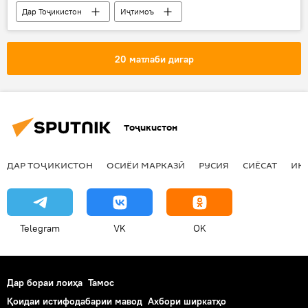
Дар Тоҷикистон
Иҷтимоъ
Ҳамаи хабарҳо
меғ мефарояд
борон меборад
Обу ҳаво
20 матлаби дигар
Тоҷикистон
ДАР ТОҶИКИСТОН
ОСИЁИ МАРКАЗӢ
РУСИЯ
СИЁСАТ
ИҚ
Telegram
VK
OK
Дар бораи лоиҳа
Тамос
Қоидаи истифодабарии мавод
Ахбори ширкатҳо