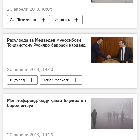
20 апрели 2018, 10:05
Дар Тоҷикистон
Иҷтимоъ
Ҳамаи хабарҳо
ифтитоҳи ду постгоҳ
Расулзода ва Медведев муносиботи
Тоҷикистону Русияро баррасӣ карданд
20 апрели 2018, 09:40
Иқтисод
Осиёи Марказӣ
Ҳамаи хабарҳо
Дмитрий Медведев
Қоҳир Расулзода
баррасӣ
Меғ мефарояд: боду ҳавои Тоҷикистон
барои имрӯз
ҳамкорӣ
Дар Русия
20 апрели 2018, 09:26