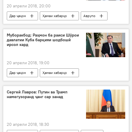
20 апрели 2018, 20:00
Дар ҷаҳон
Ҳамаи хабарҳо
Аврупо
таҳрим
Дар Русия
Муборакбод: Раҳмон ба раиси Шӯрои
давлатии Куба барқияи шодбошӣ
ирсол кард
20 апрели 2018, 19:00
Дар ҷаҳон
Ҳамаи хабарҳо
Эмомалӣ Раҳмон
табрикот
Дар Тоҷикистон
Сергей Лавров: Путин ва Трамп
намегузоранд ҷанг сар занад
20 апрели 2018, 18:30