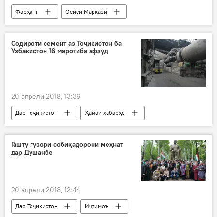
Фарҳанг
Осиёи Марказӣ
Ҳамаи хабарҳо
Маскав
Фурӯғ Ниёзова
баранда
Дар Русия
Содироти семент аз Тоҷикистон ба
Узбакистон 16 маротиба афзуд
20 апрели 2018, 13:36
Дар Тоҷикистон
Ҳамаи хабарҳо
Ӯзбекистон
истеҳсолот
семент
Гашту гузори собиқадорони меҳнат
дар Душанбе
20 апрели 2018, 12:44
Дар Тоҷикистон
Иҷтимоъ