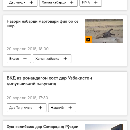
Дар ҷаҳон
Ҳамаи хабарҳо
ИМА
Сергей Лавров
ҷанг
низомӣ
Дар Русия
Навори набарди марговари фил бо се
шер
20 апрели 2018, 18:00
Видео
Ҳамаи хабарҳо
ВКД аз ронандагон хост дар Узбакистон
қонуншиканӣ накунанд
20 апрели 2018, 17:30
Дар Тоҷикистон
Нақлиёт
Ҳамаи хабарҳо
Ӯзбекистон
ВКД
нақзи қоидаҳои ҳаракат дар роҳ
Хуш келибсиз: дар Самарқанд Рӯзҳои