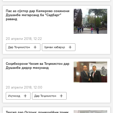
Ҳамаи хабарҳо
Душанбе
Кумитаи сайёҳӣ
гашту гузор
Пас аз сӯхтор дар Кемерово сокинони
Душанбе метарсанд ба “Садбарг”
раванд
20 апрели 2018, 12:22
Дар Тоҷикистон
Ҳамаи хабарҳо
маркази савдои "Садбарг"
сӯхтор
Амният ва мудофиа
Соҳибкорони Чехия ва Тоҷикистон дар
Душанбе дидор мекунанд
20 апрели 2018, 12:00
Иқтисод
Дар Тоҷикистон
Дар ҷаҳон
Ҳамаи хабарҳо
Чехия
Маликшо Неъматов
Томаш Хунер
Таҳсил дар Остона: донишҷӯёни тоҷик