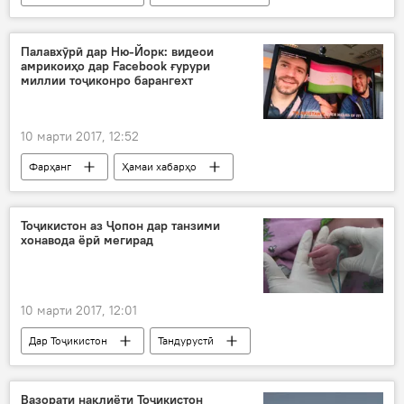
Навигариҳои варзиши Тоҷикистон
шаҳрдори Душанбе
Наврӯз-2017
Палавхӯрӣ дар Ню-Йорк: видеои
амрикоиҳо дар Faceboоk ғурури
миллии тоҷиконро барангехт
10 марти 2017, 12:52
Фарҳанг
Ҳамаи хабарҳо
Тасвирбаён
ИМА
тоҷикон
оши палав
ғурури миллӣ
Видео
Тоҷикистон аз Ҷопон дар танзими
хонавода ёрӣ мегирад
10 марти 2017, 12:01
Дар Тоҷикистон
Тандурустӣ
Ҳамаи хабарҳо
Ҷопон
Сандуқи ҷамъияти СММ (UNFPA)
Вазорати нақлиёти Тоҷикистон