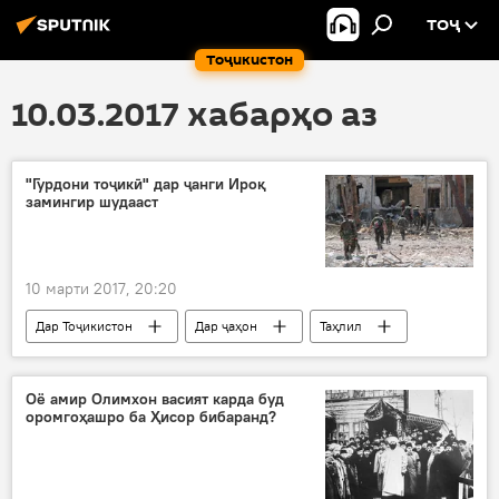
ТОҶ
Тоҷикистон
10.03.2017 хабарҳо аз
"Гурдони тоҷикӣ" дар ҷанги Ироқ
замингир шудааст
10 марти 2017, 20:20
Дар Тоҷикистон
Дар ҷаҳон
Таҳлил
Тоҷикистон-Сурия-Ироқ
Гулмурод Ҳалимов
Александр Храмчихин
Парвиз Расулов
Оё амир Олимхон васият карда буд
оромгоҳашро ба Ҳисор бибаранд?
ДОИШ
Аҳрор уш-Шом
ҷанг
Сурия
Ироқ
ДОИШ
ВКД