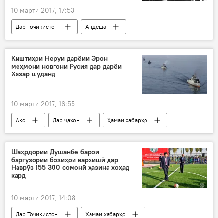
10 марти 2017, 17:53
Дар Тоҷикистон
Андеша
Ҳамаи хабарҳо
Амир Олимхон
кӯч додани оромгоҳ
Киштиҳои Неруи дарёии Эрон
меҳмони новгони Русия дар дарёи
Хазар шуданд
10 марти 2017, 16:55
Акс
Дар ҷаҳон
Ҳамаи хабарҳо
Амният ва мудофиа
Эрон
Нерӯи дарёӣ
Новгон
Эрон
Шаҳрдории Душанбе барои
баргузории бозиҳои варзишӣ дар
Неруи дарёӣ
Новгони Хазар
Наврӯз 155 300 сомонӣ ҳазина хоҳад
кард
Дар Русия
10 марти 2017, 14:08
Дар Тоҷикистон
Ҳамаи хабарҳо