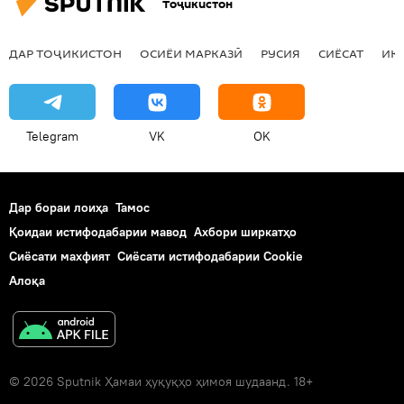
Тоҷикистон
ДАР ТОҶИКИСТОН
ОСИЁИ МАРКАЗӢ
РУСИЯ
СИЁСАТ
ИҚ
Telegram
VK
OK
Дар бораи лоиҳа
Тамос
Қоидаи истифодабарии мавод
Ахбори ширкатҳо
Сиёсати махфият
Сиёсати истифодабарии Cookie
Алоқа
© 2026 Sputnik Ҳамаи ҳуқуқҳо ҳимоя шудаанд. 18+