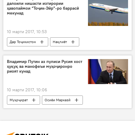
далоили нишасти изтирории
Бунгоҳи ҳамкориҳои байнулмиллалии Ҷопон (JICA)
ҳавопаймои “Тоҷик-Эйр”-ро баррасӣ
мекунад
хонавода
танзим
кӯдак
Вазорати тандурустӣ
10 марти 2017, 10:53
Дар Тоҷикистон
Нақлиёт
Ҳамаи хабарҳо
Хуҷанд
Азамат Қурбонов
Владимир Путин аз пулиси Русия хост
ҳуқуқ ва манофеъи муҳоҷиронро
ширкати ҳавоии "Тоҷик Эйр"
риоят кунад
нишасти изтирорӣ
10 марти 2017, 10:06
Муҳоҷират
Осиёи Марказӣ
Ҳамаи хабарҳо
Владимир Путин
ХФМ
Дар Русия