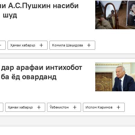
ми А.С.Пушкин насиби
 шуд
Ҳамаи хабарҳо
Комила Шаҳидова
ӣ
Шоҳҷоизаи тоҷикдухтар
мақоми аввал
 дар арафаи интихобот
ба ёд оварданд
Ҳамаи хабарҳо
Ӯзбекистон
Ислом Каримов
озод кардан