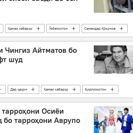
Ҳамаи хабарҳо
Ӯзбекистон
Самандар Қӯқонов
иёсӣ
 Чингиз Айтматов бо
фт шуд
Дар ҷаҳон
Ҳамаи хабарҳо
Қирғизистон
нав
асари "Най ва замин"
 тарроҳони Осиёи
 бо тарроҳони Аврупо