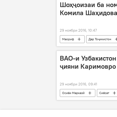
Шоҳҷоизаи ба но
Комила Шаҳидова
29 ноябри 2016, 10:47
Маориф
Дар Тоҷикистон
мактаби байналмиллалии президент
хонандаи синфи 11
ВАО-и Узбакистон
ҷияни Каримовро 
29 ноябри 2016, 09:41
Осиёи Марказӣ
Сиёсат
Ҷамшед Каримов
дархости 