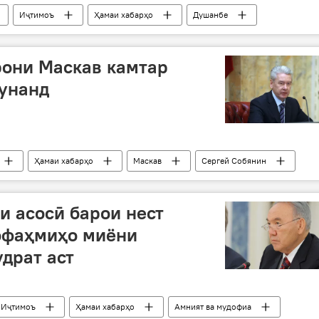
Иҷтимоъ
Ҳамаи хабарҳо
Душанбе
армо
рони Маскав камтар
унанд
Ҳамаи хабарҳо
Маскав
Сергей Собянин
т
Дар Русия
и асосӣ барои нест
офаҳмиҳо миёни
драт аст
Иҷтимоъ
Ҳамаи хабарҳо
Амният ва мудофиа