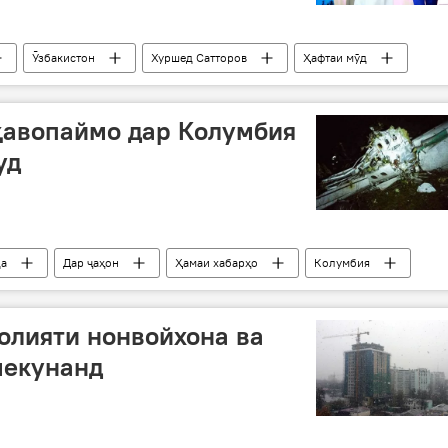
Ӯзбакистон
Хуршед Сатторов
Ҳафтаи мӯд
ҳавопаймо дар Колумбия
уд
да
Дар ҷаҳон
Ҳамаи хабарҳо
Колумбия
аймо
марги 75 нафар
футболбозони Бразилия
олияти нонвойхона ва
мекунанд