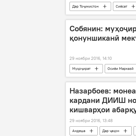
Дар Тоҷикистон
Сиёсат
Маҳмадсаид Убайдуллоев
с
Собянин: муҳоҷи
қонуншиканӣ мек
29 ноябри 2016, 14:10
Муҳоҷират
Осиёи Марказӣ
қонуншиканӣ
бозори меҳна
Назарбоев: монеа
кардани ДИИШ н
кишварҳои абарқу
29 ноябри 2016, 13:48
Андеша
Дар ҷаҳон