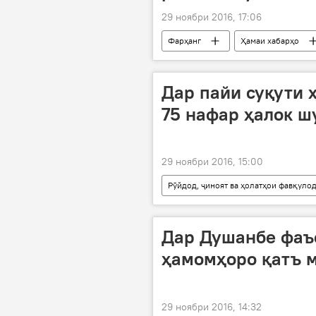
29 ноябри 2016, 17:06
Фарҳанг
Ҳамаи хабарҳо
Дар Тоҷикистон
Дар пайи суқути 
75 нафар ҳалок ш
29 ноябри 2016, 15:00
Рӯйдод, ҷиноят ва ҳолатҳои фавқуло
Хосе Асеводо
суқути ҳавоп
Дар Душанбе фаъ
ҳамомҳоро қатъ 
29 ноябри 2016, 14:32