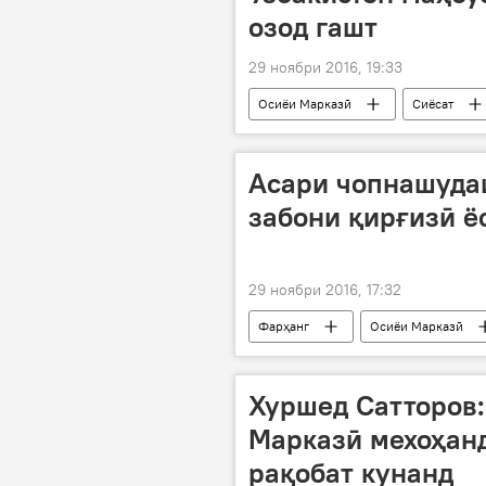
озод гашт
29 ноябри 2016, 19:33
Осиёи Марказӣ
Сиёсат
озодӣ аз зиндон
маҳбуси с
Асари чопнашудаи
забони қирғизӣ ё
29 ноябри 2016, 17:32
Фарҳанг
Осиёи Марказӣ
Чингиз Айтматов
нашриёти 
Хуршед Сатторов:
Марказӣ мехоҳанд
рақобат кунанд