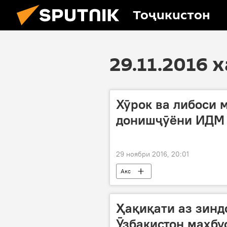
Тоҷикистон
29.11.2016 
Хӯрок ва либоси 
донишҷӯёни ИДМ
29 ноябри 2016, 20:01
Акс
Ҳақиқати аз зинд
Ӯзбакистон маҳбу