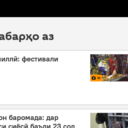
хабарҳо аз
миллӣ: фестивали
10
он баромада: дар
си сиёсӣ баъди 23 сол