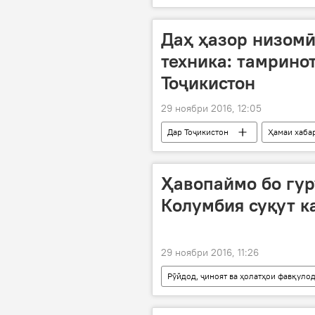
Қазоқистон
Нурсултон Наз
пешгирии терроризм
АвруО
Даҳ ҳазор низомӣ 
техника: тамрино
Тоҷикистон
29 ноябри 2016, 12:05
Дар Тоҷикистон
Ҳамаи хаба
Ҳавопаймо бо гур
Колумбия суқут к
29 ноябри 2016, 11:26
Рӯйдод, ҷиноят ва ҳолатҳои фавқуло
Шапекоэнсе
суқути ҳавопа