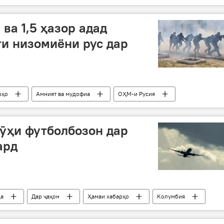
арбоев
Иттиҳоди Аврупо
Давлати Исломӣ
сиё
ва 1,5 ҳазор адад
ти низомиёни рус дар
рҳо
Амният ва мудофиа
ОҲМ-и Русия
ӯҳи футболбозон дар
ард
да
Дар ҷаҳон
Ҳамаи хабарҳо
Колумбия
ймо