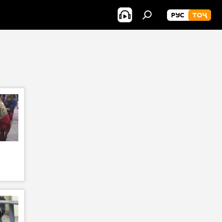
РУС
ТОҶ