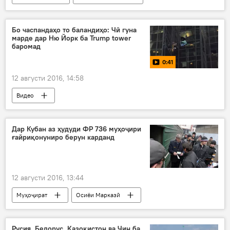
Ҳамаи хабарҳо
Сармоягузорӣ ба НБО Норак
Бо часпандаҳо то баландиҳо: Чӣ гуна
марде дар Ню Йорк ба Trump tower
баромад
0:41
12 августи 2016, 14:58
Видео
Дар Кубан аз ҳудуди ФР 736 муҳоҷири
ғайриқонуниро берун карданд
12 августи 2016, 13:44
Муҳоҷират
Осиёи Марказӣ
Ҳамаи хабарҳо
Краснодар
Кубани
Александр Кумиров
ТНТМФС
Русия, Белорус, Қазоқистон ва Чин ба