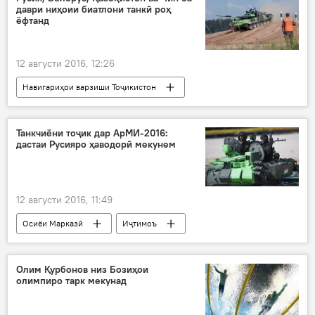
даври ниҳоии биатлони танкӣ роҳ
Берункунии муҳоҷирон
Дар Русия
ёфтанд
12 августи 2016, 12:26
Навигариҳои варзиши Тоҷикистон
Осиёи Марказӣ
Ҳамаи хабарҳо
Амният ва мудофиа
Алабино
Танкчиёни тоҷик дар АрМИ-2016:
дастаи Русияро ҳаводорӣ мекунем
Олег Салюков
Вазорати мудофиаи Русия
"АРМИ-2016"
Дар Русия
12 августи 2016, 11:49
Осиёи Марказӣ
Иҷтимоъ
Ҳамаи хабарҳо
Амният ва мудофиа
"АРМИ-2016"
Дар Русия
Олим Қурбонов низ Бозиҳои
олимпиро тарк мекунад