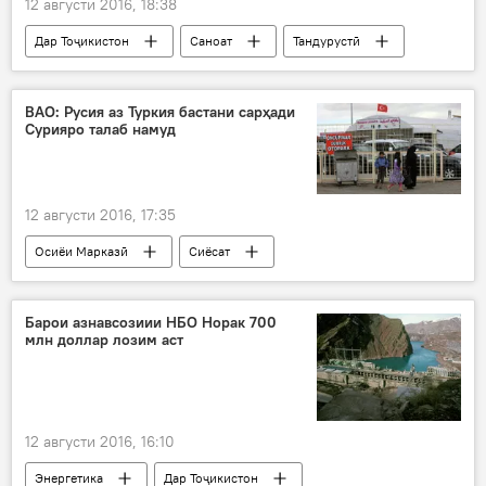
12 августи 2016, 18:38
Дар Тоҷикистон
Саноат
Тандурустӣ
Ҳамаи хабарҳо
Ашӯров Мурод
Тоҷистандарт
Манъ шудани равғани нахл
ВАО: Русия аз Туркия бастани сарҳади
Сурияро талаб намуд
12 августи 2016, 17:35
Осиёи Марказӣ
Сиёсат
Ҳамаи хабарҳо
Виктор Водолатский
Дар Русия
Барои азнавсозиии НБО Норак 700
млн доллар лозим аст
12 августи 2016, 16:10
Энергетика
Дар Тоҷикистон