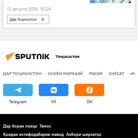
12 августи 2016, 10:24
Дар Тоҷикистон
Навигариҳои варзиши Тоҷикистон
Ҳамаи хабарҳо
Бразилия
Олим Қурбонов
мағлубият
Тоҷикистон
Рио-2016
Бозиҳои олимпии Пекин
ДАР ТОҶИКИСТОН
ОСИЁИ МАРКАЗӢ
РУСИЯ
СИЁСАТ
ИҚ
Telegram
VK
OK
Дар бораи лоиҳа
Тамос
Қоидаи истифодабарии мавод
Ахбори ширкатҳо