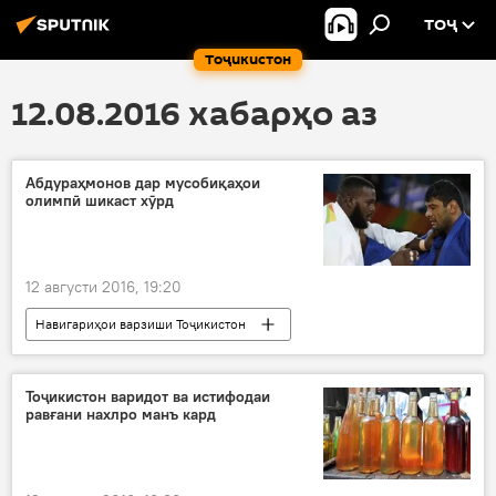
ТОҶ
Тоҷикистон
12.08.2016 хабарҳо аз
Абдураҳмонов дар мусобиқаҳои
олимпӣ шикаст хӯрд
12 августи 2016, 19:20
Навигариҳои варзиши Тоҷикистон
Дар ҷаҳон
Ҳамаи хабарҳо
Бразилия
Рио-де-Жанейро
Тоҷикистон варидот ва истифодаи
равғани нахлро манъ кард
Муҳаммадмурод Абдураҳмонов
Бозиҳои олимпии Пекин