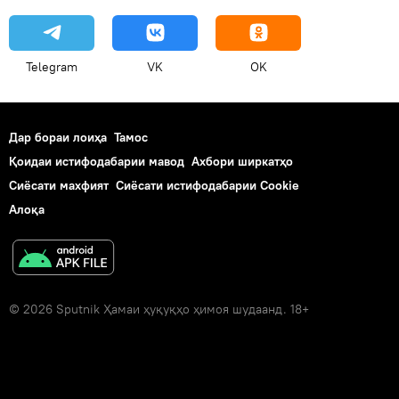
Telegram
VK
OK
Дар бораи лоиҳа
Тамос
Қоидаи истифодабарии мавод
Ахбори ширкатҳо
Сиёсати махфият
Сиёсати истифодабарии Cookie
Алоқа
© 2026 Sputnik Ҳамаи ҳуқуқҳо ҳимоя шудаанд. 18+