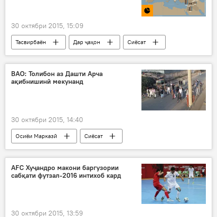
Эмомалӣ Раҳмон
Дмитрий Медведев
Қоҳир Расулзода
Темир Сариев
30 октябри 2015, 15:09
Карим Масимов
Андрей Кобяков
Тасвирбаён
Дар ҷаҳон
Сиёсат
Узбакистон
вохурӣ
раҳбарон
Иҷтимоъ
Ҳамаи хабарҳо
ҳукуматҳо
кишварҳо
ИДИ
ВАО: Толибон аз Дашти Арча
Дар Русия
ИДМ
ақибнишинӣ мекунанд
30 октябри 2015, 14:40
Осиёи Марказӣ
Сиёсат
Амният ва мудофиа
Афғонистон
Қундуз
Дашти Арча
Дашти Арча
AFC Хуҷандро макони баргузории
сабқати футзал-2016 интихоб кард
ақибнишинӣ
Толибон
ҷангӣ
Қундуз
Хатлон
Дашти
Арча
Дар Тоҷикистон
30 октябри 2015, 13:59