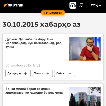
ТОҶ
Тоҷикистон
30.10.2015 хабарҳо аз
Дубнов: Душанбе ба АвруОсиё
мепайвандад, чун наметавонад, рад
кунад
30 октябри 2015, 17:32
Дар ҷаҳон
Таҳлил
Сиёсат
Иҷтимоъ
Ҳамаи хабарҳо
Амният ва мудофиа
Афғонистон
Бонки миллӣ барои сокинон
хидматрасонии ҷадидро ба роҳ монд
Аркадий Дубнов
Толибон
Дубнов
Аркадий
Толибон
ДИИШ