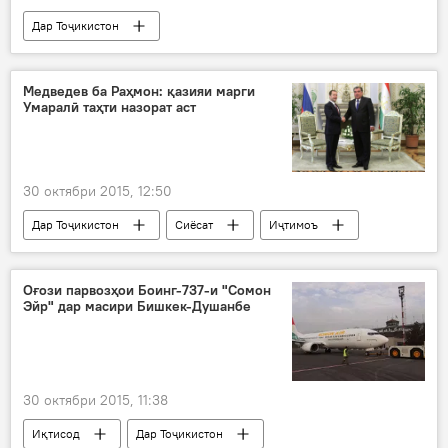
Дар Тоҷикистон
Навигариҳои варзиши Тоҷикистон
Дар ҷаҳон
Иҷтимоъ
Ҳамаи хабарҳо
Медведев ба Раҳмон: қазияи марги
Умаралӣ таҳти назорат аст
Хуҷанд
Ҳасан Муҳаммад Мӯсо Ал-Ҷабурӣ
Хавкар Солор Аҳмад
КФО
AFC
футзал
футзал дар шаҳри Хуҷанд
30 октябри 2015, 12:50
Дар Тоҷикистон
Сиёсат
Иҷтимоъ
Ҳамаи хабарҳо
Амният ва мудофиа
Душанбе
Санкт-Петербург
Оғози парвозҳои Боинг-737-и "Сомон
Эйр" дар масири Бишкек-Душанбе
Эмомалӣ Раҳмон
Дмитрий Медведев
вохурӣ
баррасӣ
ҳукумат
ҳамкорӣ
муҳоҷир
мулоқот
30 октябри 2015, 11:38
Раҳмон
Эмомалӣ
Назаров
Иқтисод
Дар Тоҷикистон
вохурӣ
Умаралӣ
Дмитрий