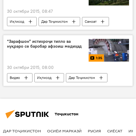
баррасии беш аз 30 масъала
ИДМ
30 октябри 2015, 08:47
Давлати Исломӣ
Иқтисод
Дар Тоҷикистон
Саноат
Иҷтимоъ
Нақлиёт
Ҳамаи хабарҳо
Бадахшон
ВМКБ
Ванҷ
“Зарафшон” истихроҷи тилло ва
нуқраро се баробар афзоиш медиҳад
Потов
Ҷовидон
1:35
ҳукумати ноҳияи Ванҷ
бунёди пул
30 октябри 2015, 08:00
купруксозӣ
сохтмони пул дар Ванҷ
Видео
Иқтисод
Дар Тоҷикистон
Саноат
Иҷтимоъ
Ҳамаи хабарҳо
Амният ва мудофиа
Тоҷикистон
ДАР ТОҶИКИСТОН
ОСИЁИ МАРКАЗӢ
РУСИЯ
СИЁСАТ
ИҚ