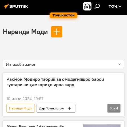
ТОҶ
Тоҷикистон
Наренда Моди
Интихоби замон
Раҳмон Модиро табрик ва омодагияшро барои
густариши ҳамкориҳо ироа кард
10 июни 2024, 10:57
Наренда Моди
Дар Тоҷикистон
Боз
4
Эмомалӣ Раҳмон
Ҳиндустон
сарвазир
Сиёсат
Моди: Вазъ дар Афғонистон ба