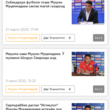
футбол
Собиқадори футболи тоҷик Муҳсин
Муҳаммадиев сактаи мағзӣ гузаронд
21 марти 2025, 17:59
Муҳсин Муҳаммадиев
Дар Тоҷикистон
Боз
5
футбол
бемор
Маскав
барқароршавӣ
Мақоми нави Муҳсин Муҳамадиев. Ӯ
муовини Шоҳрух Саидзода шуд
Навигариҳои варзиши Тоҷикистон
3 июни 2022, 12:22
Муҳсин Муҳаммадиев
Дар Тоҷикистон
Боз
2
Навигариҳои варзиши Тоҷикистон
футбол
Сармураббии дастаи "Истиқлол"
Муҳсин Муҳаммадиев истеъфо дод