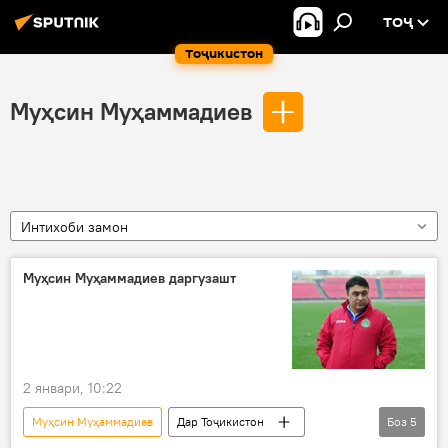
ТОҶ
Тоҷикистон
Муҳсин Муҳаммадиев
Интихоби замон
Муҳсин Муҳаммадиев даргузашт
2 январи, 10:22
Муҳсин Муҳаммадиев
Дар Тоҷикистон
Боз
5