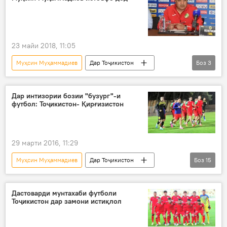
23 майи 2018, 11:05
Муҳсин Муҳаммадиев
Дар Тоҷикистон
Боз
3
Навигариҳои варзиши Тоҷикистон
Ҳамаи хабарҳо
истеъфо додан
Дар интизории бозии "бузург"-и
футбол: Тоҷикистон- Қирғизистон
29 марти 2016, 11:29
Муҳсин Муҳаммадиев
Дар Тоҷикистон
Боз
15
Навигариҳои варзиши Тоҷикистон
Осиёи Марказӣ
Иҷтимоъ
Дастоварди мунтахаби футболи
Тоҷикистон дар замони истиқлол
Ҳамаи хабарҳо
Бишкек
Қирғизистон
Душанбе