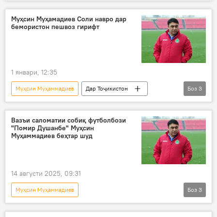
даргузашт
Русия
Навигариҳои варзиши Тоҷикистон
футбол
Муҳсин Муҳамадиев Соли навро дар
бемористон пешвоз гирифт
Федератсияи футбол
1 январи, 12:35
Муҳсин Муҳаммадиев
Дар Тоҷикистон
Боз
3
Навигариҳои варзиши Тоҷикистон
беморхона
Соли нав
Вазъи саломатии собиқ футболбози
"Помир Душанбе" Муҳсин
Муҳаммадиев беҳтар шуд
14 августи 2025, 09:31
Муҳсин Муҳаммадиев
Боз
3
Навигариҳои варзиши Тоҷикистон
саломатӣ