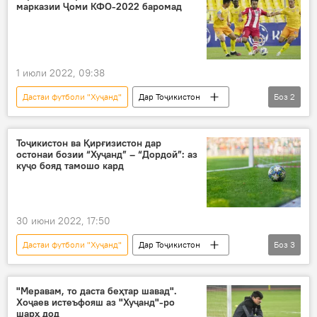
марказии Ҷоми КФО-2022 баромад
1 июли 2022, 09:38
Дастаи футболи "Хуҷанд"
Дар Тоҷикистон
Боз
2
Навигариҳои варзиши Тоҷикистон
футбол
Тоҷикистон ва Қирғизистон дар
остонаи бозии “Хуҷанд” – “Дордой”: аз
куҷо бояд тамошо кард
30 июни 2022, 17:50
Дастаи футболи "Хуҷанд"
Дар Тоҷикистон
Боз
3
Қирғизистон
Навигариҳои варзиши Тоҷикистон
"Меравам, то даста беҳтар шавад".
Хоҷаев истеъфояш аз "Хуҷанд"-ро
Ҷоми КФО
шарҳ дод