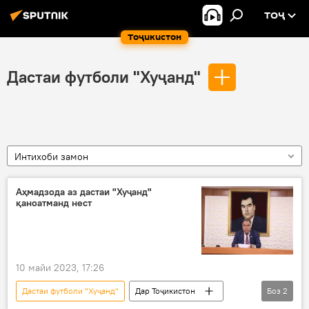
ТОҶ
Тоҷикистон
Дастаи футболи "Хуҷанд"
Интихоби замон
Аҳмадзода аз дастаи "Хуҷанд"
қаноатманд нест
10 майи 2023, 17:26
Дастаи футболи "Хуҷанд"
Дар Тоҷикистон
Боз
2