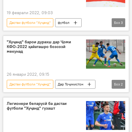
19 феврали 2022, 09:03
Дастаи футболи "Хуҷанд"
футбол
Боз
3
Навигариҳои варзиши Тоҷикистон
Дар Тоҷикистон
тими "Истиқлол"
"Хуҷанд" барои дурахш дар Ҷоми
КФО-2022 ҳайаташро бозсозӣ
мекунад
26 январи 2022, 09:15
Дастаи футболи "Хуҷанд"
Дар Тоҷикистон
Боз
2
Навигариҳои варзиши Тоҷикистон
футбол
Легионери беларусӣ ба дастаи
футболи "Хуҷанд" гузашт