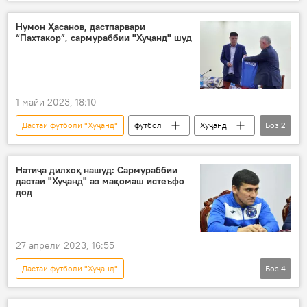
Раҷаббой Аҳмадзода
Навигариҳои варзиши Тоҷикистон
Нумон Ҳасанов, дастпарвари
“Пахтакор”, сармураббии "Хуҷанд" шуд
1 майи 2023, 18:10
Дастаи футболи "Хуҷанд"
футбол
Хуҷанд
Боз
2
Навигариҳои варзиши Тоҷикистон
Дар Тоҷикистон
Натиҷа дилхоҳ нашуд: Сармураббии
дастаи "Хуҷанд" аз мақомаш истеъфо
дод
27 апрели 2023, 16:55
Дастаи футболи "Хуҷанд"
Боз
4
Навигариҳои варзиши Тоҷикистон
футбол