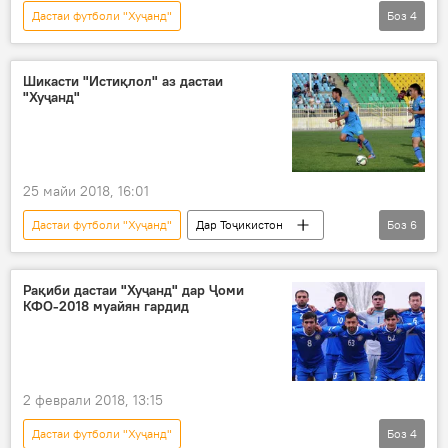
Дастаи футболи "Хуҷанд"
Боз
4
Навигариҳои варзиши Тоҷикистон
пирӯзӣ
футбол
бозӣ
Шикасти "Истиқлол" аз дастаи
"Хуҷанд"
25 майи 2018, 16:01
Дастаи футболи "Хуҷанд"
Дар Тоҷикистон
Боз
6
Навигариҳои варзиши Тоҷикистон
Ҳамаи хабарҳо
Хуҷанд
Рақиби дастаи "Хуҷанд" дар Ҷоми
КФО-2018 муайян гардид
дастаи "Истиқлол"
пирӯзӣ
шикаст
2 феврали 2018, 13:15
Дастаи футболи "Хуҷанд"
Боз
4