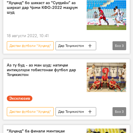
Рустам Хоҷаев
Дар Тоҷикистон
"Хуҷанд" бо шикаст аз "Суғдиён” аз
ширкат дар Ҷоми КФО-2022 маҳрум
шуд
18 августи 2022, 10:41
Дастаи футболи "Хуҷанд"
Дар Тоҷикистон
Боз
3
Навигариҳои варзиши Тоҷикистон
футбол
Ҷоми КФО
Аз ту буд - аз ман шуд: натиҷаи
интиқолҳои тобистонаи футбол дар
Тоҷикистон
Эксклюзив
Дастаи футболи "Хуҷанд"
Дар Тоҷикистон
Боз
3
Навигариҳои варзиши Тоҷикистон
тими "Истиқлол"
тими "Равшан"
"Хуҷанд" ба финали минтақаи