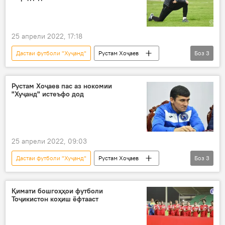
25 апрели 2022, 17:18
Дастаи футболи "Хуҷанд"
Рустам Хоҷаев
Боз
3
Навигариҳои варзиши Тоҷикистон
футбол
истеъфо
Рустам Хоҷаев пас аз нокомии
"Хуҷанд" истеъфо дод
25 апрели 2022, 09:03
Дастаи футболи "Хуҷанд"
Рустам Хоҷаев
Боз
3
Навигариҳои варзиши Тоҷикистон
Дар Тоҷикистон
истеъфо
Қимати бошгоҳҳои футболи
Тоҷикистон коҳиш ёфтааст