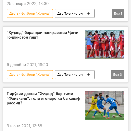
25 январи 2022, 18:30
Дастаи футболи "Хуҷанд"
Дар Тоҷикистон
Боз
1
Навигариҳои варзиши Тоҷикистон
"Хуҷанд" барандаи панҷкаратаи Ҷоми
Тоҷикистон гашт
9 декабри 2021, 16:20
Дастаи футболи "Хуҷанд"
Дар Тоҷикистон
Боз
3
Навигариҳои варзиши Тоҷикистон
Федератсияи футбол
тими "Истиқлол"
Пирӯзии дастаи "Хуҷанд" бар тими
"Файзканд": голи ягонаро кӣ ба ҳадаф
расонд?
3 июни 2021, 12:38