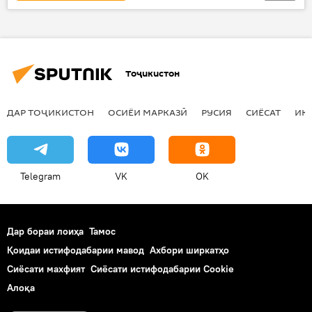
Навигариҳои варзиши Тоҷикистон
Ҳамаи хабарҳо
рақиб
Дар Тоҷикистон
Тоҷикистон
ДАР ТОҶИКИСТОН
ОСИЁИ МАРКАЗӢ
РУСИЯ
СИЁСАТ
ИҚ
Telegram
VK
OK
Дар бораи лоиҳа
Тамос
Қоидаи истифодабарии мавод
Ахбори ширкатҳо
Сиёсати махфият
Сиёсати истифодабарии Cookie
Алоқа