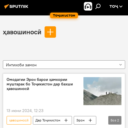
ТОҶ
Тоҷикистон
ҳавошиносӣ
Интихоби замон
Омодагии Эрон барои ҳамкории
муштарак бо Тоҷикистон дар бахши
ҳавошиносӣ
13 июни 2024, 12:23
ҳавошиносӣ
Дар Тоҷикистон
Эрон
Боз
2