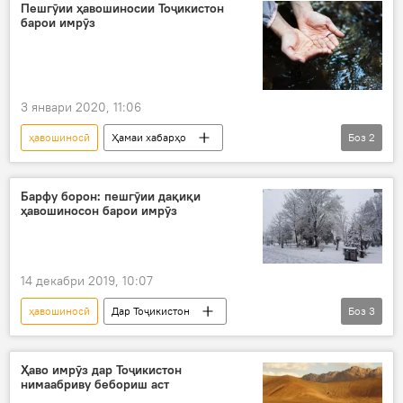
Ожонси ҳавошиносӣ
пешгӯӣ
Пешгӯии ҳавошиносии Тоҷикистон
барои имрӯз
3 январи 2020, 11:06
ҳавошиносӣ
Ҳамаи хабарҳо
Боз
2
Дар Тоҷикистон
борон
Барфу борон: пешгӯии дақиқи
ҳавошиносон барои имрӯз
14 декабри 2019, 10:07
ҳавошиносӣ
Дар Тоҷикистон
Боз
3
Ҳамаи хабарҳо
барф
борон
Ҳаво имрӯз дар Тоҷикистон
нимаабриву бебориш аст