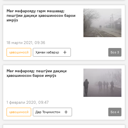
ҳамкорӣ
равобит
Меғ мефарояду гарм мешавад:
пешгӯии дақиқи ҳавошиносон барои
имрӯз
18 марти 2021, 09:36
ҳавошиносӣ
Ҳамаи хабарҳо
Боз
3
Дар Тоҷикистон
Обу ҳаво
меғ мефарояд
Меғ мефарояд: пешгӯии дақиқи
ҳавошиносон барои имрӯз
1 феврали 2020, 09:47
ҳавошиносӣ
Дар Тоҷикистон
Боз
4
Ҳамаи хабарҳо
Иҷтимоъ