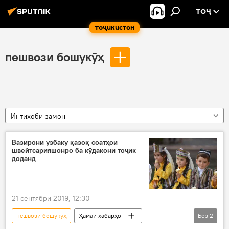
ТОҶ
Тоҷикистон
пешвози бошукӯҳ
Интихоби замон
Вазирони узбаку қазоқ соатҳои
швейтсарияшонро ба кӯдакони тоҷик
доданд
21 сентябри 2019, 12:30
пешвози бошукӯҳ
Ҳамаи хабарҳо
Боз
2