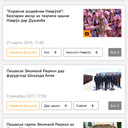
Фарҳанг
рақс
Дар Тоҷикистон
“Корвони шодиёнаи Наврӯзӣ":
беҳтарин аксҳо аз таҷлили ҷашни
Наврӯз дар Душанбе
21 марти 2019, 17:40
пешвози бошукӯҳ
Акс
таҷлили Наврӯз
Боз
3
Корвон
Дар Тоҷикистон
Душанбе
Пешвози Эмомалӣ Раҳмон дар
фурудгоҳи Шоҳзода Алия
9 декабри 2017, 17:30
пешвози бошукӯҳ
Дар ҷаҳон
Сиёсат
Боз
3
Ҳамаи хабарҳо
Тоҷикистон-Урдун
Эмомалӣ Раҳмон
Пешвози гарми Эмомалӣ Раҳмон аз