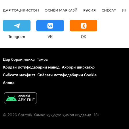
соли таваллуди 1990-1999
сарбозгирӣ
ДАР ТОҶИКИСТОН
ОСИЁИ МАРКАЗӢ
РУСИЯ
СИЁСАТ
ИҚ
Telegram
VK
OK
Дар бораи лоиҳа
Тамос
Қоидаи истифодабарии мавод
Ахбори ширкатҳо
Сиёсати махфият
Сиёсати истифодабарии Cookie
Алоқа
© 2026 Sputnik Ҳамаи ҳуқуқҳо ҳимоя шудаанд. 18+