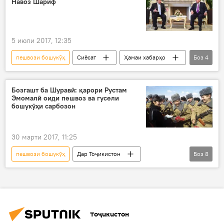
Навоз Шариф
5 июли 2017, 12:35
пешвози бошукӯҳ
Сиёсат
Ҳамаи хабарҳо
Боз
4
Покистон
Эмомалӣ Раҳмон
Муҳаммад Навоз Шариф
Дар Тоҷикистон
Бозгашт ба Шуравӣ: қарори Рустам
Эмомалӣ оиди пешвоз ва гусели
бошукӯҳи сарбозон
30 марти 2017, 11:25
пешвози бошукӯҳ
Дар Тоҷикистон
Боз
8
Иҷтимоъ
Ҳамаи хабарҳо
Амният ва мудофиа
Рустами Эмомалӣ
Сарпарасти шаҳрдории Душанбе
Тоҷикистон
даъвати наваскарон