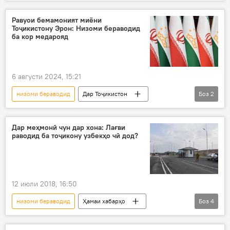
Молдова
раводид
Сиёсат
ВУХ-и Тоҷикистон
Равуои бемамоният миёни
Тоҷикистону Эрон: Низоми бераводид
ба кор медарояд
6 августи 2024, 15:21
низоми бераводид
Дар Тоҷикистон
Боз
2
Эрон
ҳамкорӣ
раводид
Дар меҳмонӣ чун дар хона: Лағви
раводид ба тоҷикону узбекҳо чӣ дод?
12 июли 2018, 16:50
низоми бераводид
Ҳамаи хабарҳо
Боз
4
Дар Тоҷикистон
Узбекистон