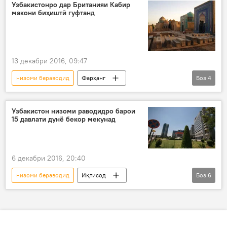
тиҷорат
раводид
Узбакистонро дар Британияи Кабир
макони биҳиштӣ гуфтанд
13 декабри 2016, 09:47
низоми бераводид
Фарҳанг
Боз
4
Осиёи Марказӣ
Ҳамаи хабарҳо
Ӯзбекистон
рушди сайёҳӣ
Узбакистон низоми раводидро барои
15 давлати дунё бекор мекунад
6 декабри 2016, 20:40
низоми бераводид
Иқтисод
Боз
6
Осиёи Марказӣ
Иҷтимоъ
Ҳамаи хабарҳо
Ӯзбекистон
Шавкат Мирзиёев
барои 15 кишвари дунё