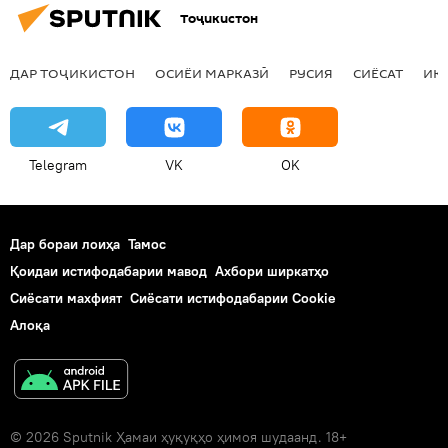
Тоҷикистон
ДАР ТОҶИКИСТОН
ОСИЁИ МАРКАЗӢ
РУСИЯ
СИЁСАТ
ИҚ
Telegram
VK
OK
Дар бораи лоиҳа
Тамос
Қоидаи истифодабарии мавод
Ахбори ширкатҳо
Сиёсати махфият
Сиёсати истифодабарии Cookie
Алоқа
© 2026 Sputnik Ҳамаи ҳуқуқҳо ҳимоя шудаанд. 18+