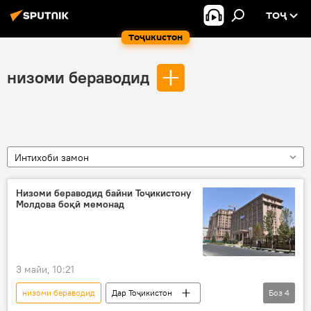
ТОҶ
Тоҷикистон
низоми бераводид
Интихоби замон
Низоми бераводид байни Тоҷикистону
Молдова боқӣ мемонад
3 майи, 10:21
низоми бераводид
Дар Тоҷикистон
Боз
4