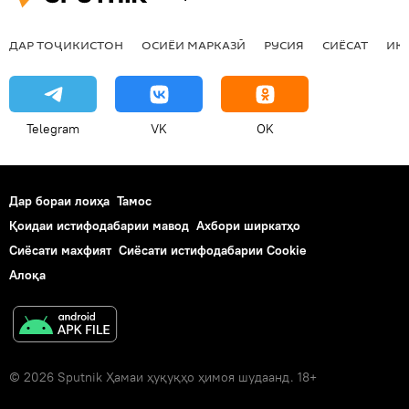
таҳдиди сойберӣ
Дар Русия
ДАР ТОҶИКИСТОН
ОСИЁИ МАРКАЗӢ
РУСИЯ
СИЁСАТ
ИҚ
Telegram
VK
OK
Дар бораи лоиҳа
Тамос
Қоидаи истифодабарии мавод
Ахбори ширкатҳо
Сиёсати махфият
Сиёсати истифодабарии Cookie
Алоқа
© 2026 Sputnik Ҳамаи ҳуқуқҳо ҳимоя шудаанд. 18+