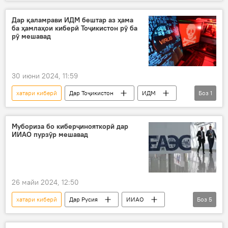
НБО "Роғун"
Амният ва мудофиа
Дар қаламрави ИДМ бештар аз ҳама
ба ҳамлаҳои киберӣ Тоҷикистон рӯ ба
рӯ мешавад
30 июни 2024, 11:59
хатари киберӣ
Дар Тоҷикистон
ИДМ
Боз
1
ҳамлаи хакерӣ
Мубориза бо киберҷинояткорӣ дар
ИИАО пурзӯр мешавад
26 майи 2024, 12:50
хатари киберӣ
Дар Русия
ИИАО
Боз
5
Иттиҳоди иқтисодии Уросиё
зиёд шуд