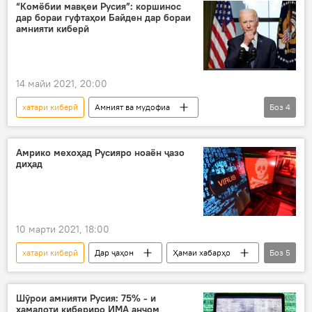
ҳисоб
молия
Бонки Миллӣ
“Комёбии мавқеи Русия”: коршинос
дар бораи гуфтаҳои Байден дар бораи
амнияти киберӣ
14 майи 2021, 20:00
хатари киберӣ
Амният ва мудофиа
Боз
4
Амрико
музокирот
Дар Русия
Ҷо Байден
Амрико мехоҳад Русияро ноаён ҷазо
диҳад
10 марти 2021, 18:00
хатари киберӣ
Дар ҷаҳон
Ҳамаи хабарҳо
Боз
5
амалиёт
мақомот
Дар Русия
Амрико
ИМА
Шӯрои амнияти Русия: 75% - и
ҳамалоти кибериро ИМА анҷом