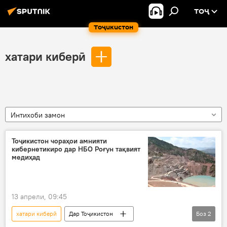
ТОҶ
Тоҷикистон
хатари киберӣ
Интихоби замон
Тоҷикистон чораҳои амнияти
кибернетикиро дар НБО Роғун тақвият
медиҳад
13 апрели, 09:45
хатари киберӣ
Дар Тоҷикистон
Боз
2