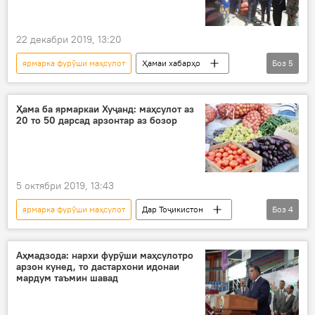
22 декабри 2019, 13:20
ярмарка фурӯши маҳсулот
Ҳамаи хабарҳо
Боз
5
Иқтисод
ВМКБ
Хатлон
маҳсулот
Дар Тоҷикистон
Ҳама ба ярмаркаи Хуҷанд: маҳсулот аз
20 то 50 дарсад арзонтар аз бозор
5 октябри 2019, 13:43
ярмарка фурӯши маҳсулот
Дар Тоҷикистон
Боз
4
Ҳамаи хабарҳо
ярмарка
Суғд
Хуҷанд
Аҳмадзода: нархи фурӯши маҳсулотро
арзон кунед, то дастархони идонаи
мардум таъмин шавад