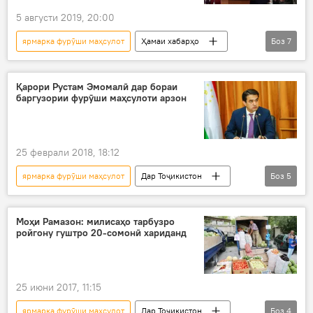
5 августи 2019, 20:00
ярмарка фурӯши маҳсулот
Ҳамаи хабарҳо
Боз
7
Дар Тоҷикистон
ярмарка-намоиш
ярмарка
намоишгоҳ-ярмарка
Қарори Рустам Эмомалӣ дар бораи
баргузории фурӯши маҳсулоти арзон
дастархони идона
фурӯш
Суғд
25 феврали 2018, 18:12
ярмарка фурӯши маҳсулот
Дар Тоҷикистон
Боз
5
Иҷтимоъ
Ҳамаи хабарҳо
Душанбе
Рустам Эмомалӣ
қарор
Моҳи Рамазон: милисаҳо тарбузро
ройгону гуштро 20-сомонӣ хариданд
25 июни 2017, 11:15
ярмарка фурӯши маҳсулот
Дар Тоҷикистон
Боз
4