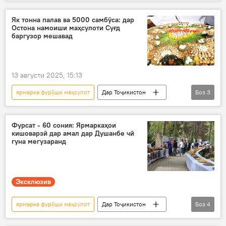
Дар Тоҷикистон
Намоишгоҳ
маҳсулот
Наврӯз
Як тонна палав ва 5000 самбӯса: дар
Остона намоиши маҳсулоти Суғд
баргузор мешавад
13 августи 2025, 15:13
ярмарка фурӯши маҳсулот
Дар Тоҷикистон
Боз
3
Қазоқистон
Остона
Суғд
Фурсат - 60 сония: Ярмаркаҳои
кишоварзӣ дар амал дар Душанбе чӣ
гуна мегузаранд
Эксклюзив
ярмарка фурӯши маҳсулот
Дар Тоҷикистон
Боз
4
Душанбе
ярмарка
иҷтимоӣ