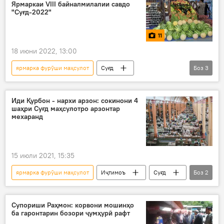
Ярмаркаи VIII байналмилалии савдо
"Суғд-2022"
11
18 июни 2022, 13:00
ярмарка фурӯши маҳсулот
Суғд
Боз
3
Дар Тоҷикистон
Хуҷанд
Акс
Иди Қурбон - нархи арзон: сокинони 4
шаҳри Суғд маҳсулотро арзонтар
мехаранд
15 июли 2021, 15:35
ярмарка фурӯши маҳсулот
Иҷтимоъ
Суғд
Боз
2
арзон
Иди Қурбон
Супориши Раҳмон: корвони мошинҳо
ба гаронтарин бозори ҷумҳурӣ рафт