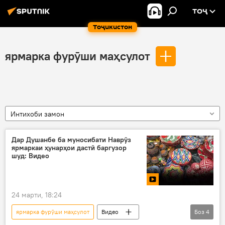
ТОҶ
Тоҷикистон
ярмарка фурӯши маҳсулот
Интихоби замон
Дар Душанбе ба муносибати Наврӯз
ярмаркаи ҳунарҳои дастӣ баргузор
шуд: Видео
24 марти, 18:24
ярмарка фурӯши маҳсулот
Видео
Боз
4