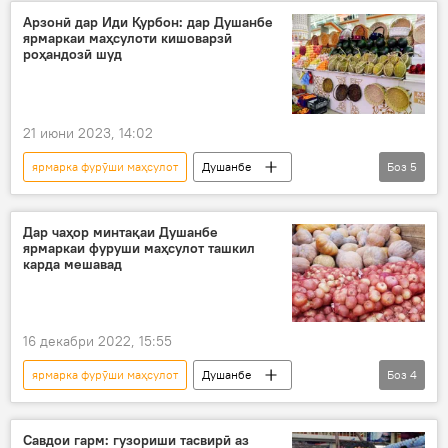
маҳсулоти ғизоӣ
Арзонӣ дар Иди Қурбон: дар Душанбе
ярмаркаи маҳсулоти кишоварзӣ
роҳандозӣ шуд
21 июни 2023, 14:02
ярмарка фурӯши маҳсулот
Душанбе
Боз
5
Вазорати кишоварзӣ
шаҳрдорӣ
Рустами Эмомалӣ
Иди қурбон
Дар чаҳор минтақаи Душанбе
ярмаркаи фуруши маҳсулот ташкил
Дар Тоҷикистон
карда мешавад
16 декабри 2022, 15:55
ярмарка фурӯши маҳсулот
Душанбе
Боз
4
ярмарка
ғизо
арзон
Дар Тоҷикистон
Савдои гарм: гузориши тасвирӣ аз