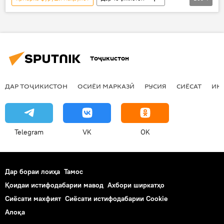
Иҷтимоъ
Ҳамаи хабарҳо
иди Рамазон
Моҳи мубораки Рамазон - 2017
Тоҷикистон
ДАР ТОҶИКИСТОН
ОСИЁИ МАРКАЗӢ
РУСИЯ
СИЁСАТ
ИҚ
Telegram
VK
OK
Дар бораи лоиҳа
Тамос
Қоидаи истифодабарии мавод
Ахбори ширкатҳо
Сиёсати махфият
Сиёсати истифодабарии Cookie
Алоқа