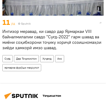
11
/11
©
Sputnik
Интизор меравад, ки савдо дар Ярмаркаи VIII
байналмилалии савдо "Суғд-2022" гарм шавад ва
миёни соҳибкорони тоҷику хориҷӣ созишномаҳои
зиёди ҳамкорӣ имзо шавад.
Суғд
Дар Тоҷикистон
Хуҷанд
Акс
ярмарка фурӯши маҳсулот
Тоҷикистон