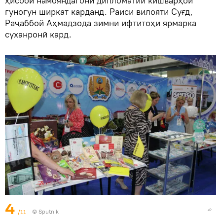
ҳисоби намояндагони дипломатии кишварҳои
гуногун ширкат карданд. Раиси вилояти Суғд,
Раҷаббой Аҳмадзода зимни ифтитоҳи ярмарка
суханронӣ кард.
4
/11
©
Sputnik