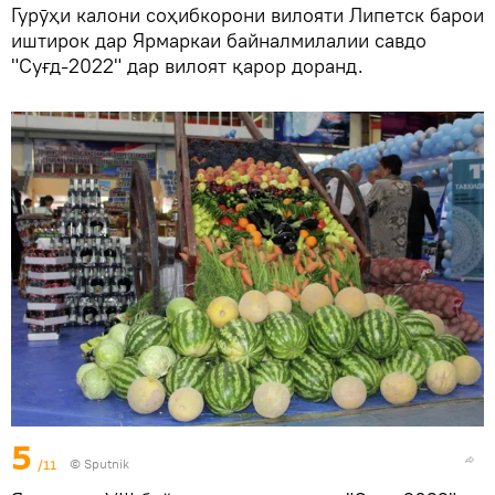
Гурӯҳи калони соҳибкорони вилояти Липетск барои
иштирок дар Ярмаркаи байналмилалии савдо
"Суғд-2022" дар вилоят қарор доранд.
5
/11
©
Sputnik