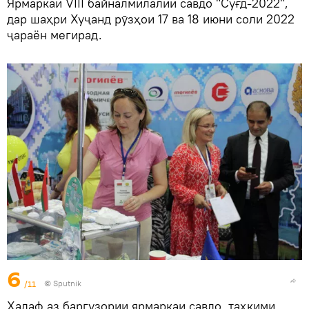
Ярмаркаи VIII байналмилалии савдо "Суғд-2022",
дар шаҳри Хуҷанд рӯзҳои 17 ва 18 июни соли 2022
ҷараён мегирад.
6
/11
©
Sputnik
Ҳадаф аз баргузории ярмаркаи савдо, таҳкими