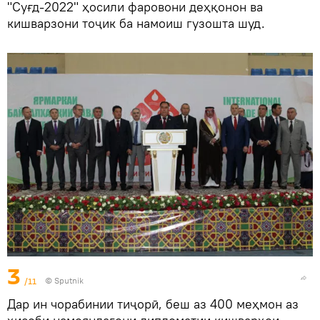
"Суғд-2022" ҳосили фаровони деҳқонон ва
кишварзони тоҷик ба намоиш гузошта шуд.
3
/11
©
Sputnik
Дар ин чорабинии тиҷорӣ, беш аз 400 меҳмон аз