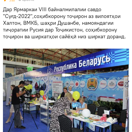
Дар Ярмаркаи VIII байналмилалии савдо
"Суғд-2022",соҳибкорону тоҷирон аз вилоятҳои
Халтон, ВМКБ, шаҳри Душанбе, намояндагии
тиҷоратии Русия дар Тоҷикистон, соҳибкорону
тоҷирон ва ширкатҳои сайёҳӣ низ ширкат доранд.