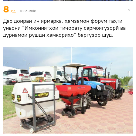
8
/11
©
Sputnik
Дар доираи ин ярмарка, ҳамзамон форум таҳти
унвони “Имкониятҳои тиҷорату сармоягузорӣ ва
дурнамои рушди ҳамкориҳо” баргузор шуд.