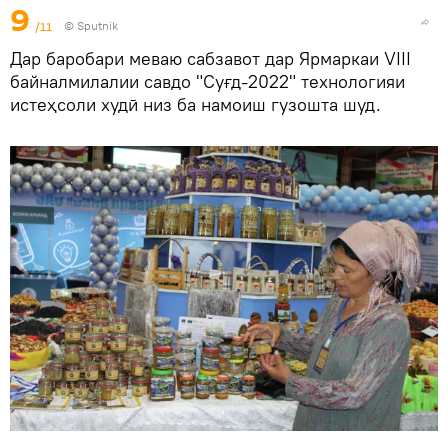
9
/11
©
Sputnik
Дар баробари меваю сабзавот дар Ярмаркаи VIII
байналмилалии савдо "Суғд-2022" технологияи
истеҳсоли худӣ низ ба намоиш гузошта шуд.