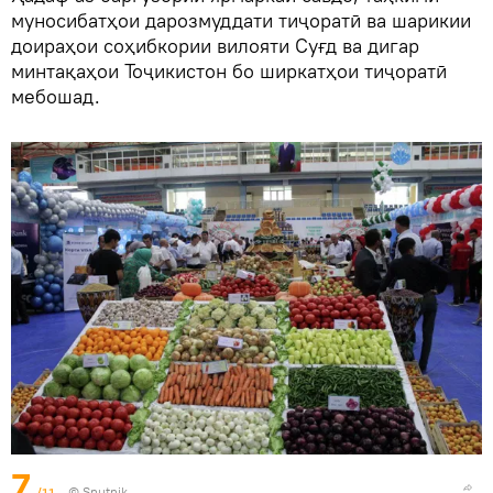
муносибатҳои дарозмуддати тиҷоратӣ ва шарикии
доираҳои соҳибкории вилояти Суғд ва дигар
минтақаҳои Тоҷикистон бо ширкатҳои тиҷоратӣ
мебошад.
7
/11
©
Sputnik