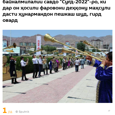
байналмилалии савдо "Суғд-2022"-ро, ки
дар он ҳосили фаровони деҳқону маҳсули
дасти ҳунармандон пешкаш шуд, гирд
овард
1
/11
©
Sputnik