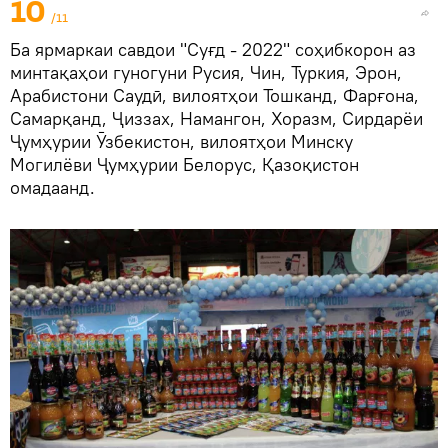
10
/11
Ба ярмаркаи савдои "Суғд - 2022" соҳибкорон аз
минтақаҳои гуногуни Русия, Чин, Туркия, Эрон,
Арабистони Саудӣ, вилоятҳои Тошканд, Фарғона,
Самарқанд, Ҷиззах, Намангон, Хоразм, Сирдарёи
Ҷумҳурии Ӯзбекистон, вилоятҳои Минску
Могилёви Ҷумҳурии Белорус, Қазоқистон
омадаанд.