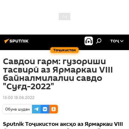
ТОҶ
Тоҷикистон
Савдои гарм: гузориши
тасвирӣ аз Ярмаркаи VIII
байналмилалии савдо
"Суғд-2022"
13:00 18.06.2022
Обуна шудан
Sputnik Тоҷикистон аксҳо аз Ярмаркаи VIII