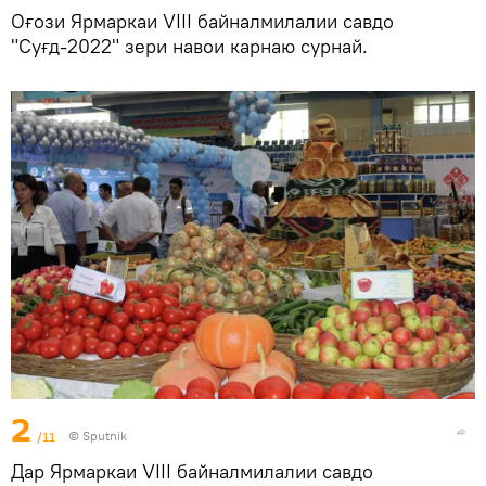
Оғози Ярмаркаи VIII байналмилалии савдо
"Суғд-2022" зери навои карнаю сурнай.
2
/11
©
Sputnik
Дар Ярмаркаи VIII байналмилалии савдо