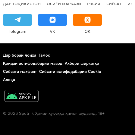
ДАР ТОҶИКИСТОН
ОСИЁИ МАРКАЗӢ
РУСИЯ
СИЁСАТ
ИҚ
Telegram
VK
OK
Дар бораи лоиҳа
Тамос
Қоидаи истифодабарии мавод
Ахбори ширкатҳо
Сиёсати махфият
Сиёсати истифодабарии Cookie
Алоқа
© 2026 Sputnik Ҳамаи ҳуқуқҳо ҳимоя шудаанд. 18+