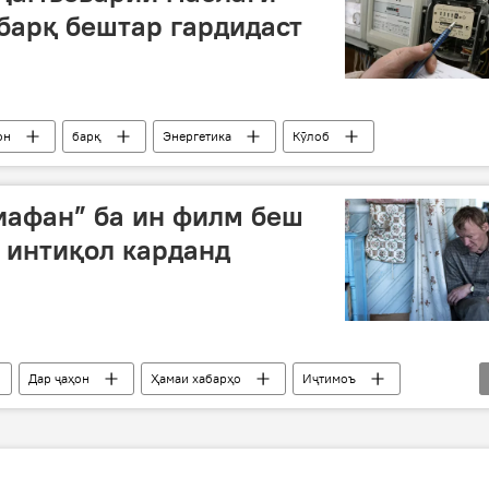
барқ бештар гардидаст
он
барқ
Энергетика
Кӯлоб
иафан” ба ин филм беш
л интиқол карданд
Дар ҷаҳон
Ҳамаи хабарҳо
Иҷтимоъ
в Смирнов
"Ҳаётро ҳадя кун"
Дар Русия