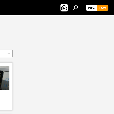
РУС
ТОҶ