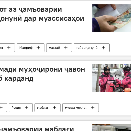
от аз ҷамъоварии
қонунӣ дар муассисаҳои
он
Маориф
мактаб
ғайриқонунӣ
мади муҳоҷирони ҷавон
б карданд
Русия
маблағ
музди меҳнат
 ҷамъоварии маблағи