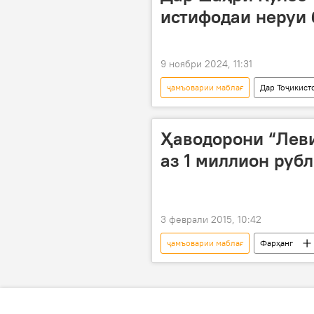
истифодаи неруи 
9 ноябри 2024, 11:31
ҷамъоварии маблағ
Дар Тоҷикист
Ҳаводорони “Лев
аз 1 миллион руб
3 феврали 2015, 10:42
ҷамъоварии маблағ
Фарҳанг
Андрей Звягинтсев
Вячесла