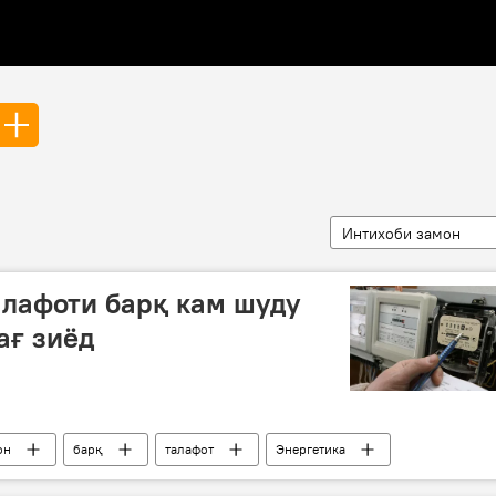
Интихоби замон
алафоти барқ кам шуду
ағ зиёд
он
барқ
талафот
Энергетика