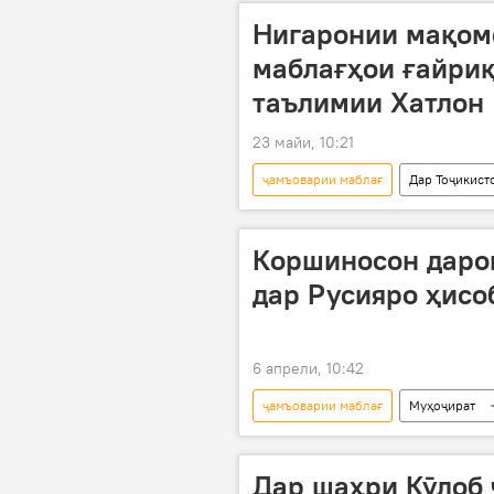
Нигаронии мақом
маблағҳои ғайри
таълимии Хатлон
23 майи, 10:21
ҷамъоварии маблағ
Дар Тоҷикист
Коршиносон даро
дар Русияро ҳисо
6 апрели, 10:42
ҷамъоварии маблағ
Муҳоҷират
Дар шаҳри Кӯлоб