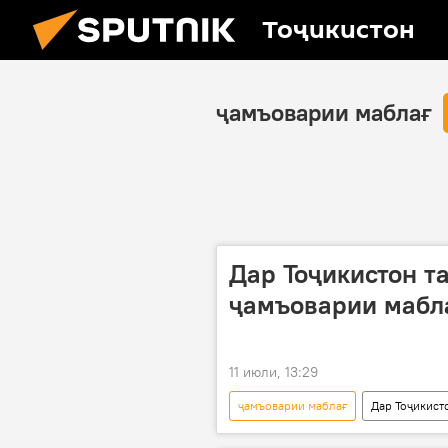
Тоҷикистон
ҷамъоварии маблағ
Дар Тоҷикистон т
ҷамъоварии мабл
11 июли, 13:29
ҷамъоварии маблағ
Дар Тоҷикист