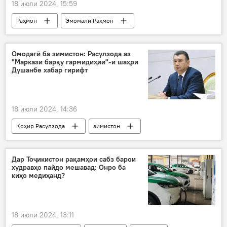
18 июли 2024, 15:59
Раҳмон
Эмомалӣ Раҳмон
Дар Тоҷикистон
тағйироти кадрӣ
Раисҷумҳур
Омодагӣ ба зимистон: Расулзода аз
"Маркази барқу гармидиҳии"-и шаҳри
Душанбе хабар гирифт
18 июли 2024, 14:36
Қоҳир Расулзода
зимистон
Дар Тоҷикистон
Душанбе
омодагиҳо
Дар Тоҷикистон рақамҳои сабз барои
худравҳо пайдо мешавад: Онро ба
киҳо медиҳанд?
18 июли 2024, 13:11