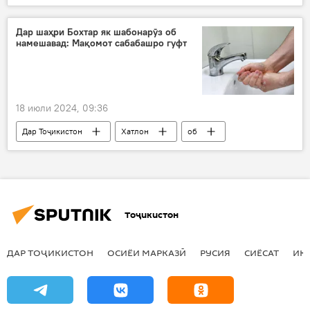
шарики асосӣ
шарикони иқтисодӣ
тиҷорат
Иқтисод
табодули мол
Дар шаҳри Бохтар як шабонарӯз об
намешавад: Мақомот сабабашро гуфт
18 июли 2024, 09:36
Дар Тоҷикистон
Хатлон
об
қатъ
Бохтар
обрасонӣ
қатъи обрасонӣ
Тоҷикистон
ДАР ТОҶИКИСТОН
ОСИЁИ МАРКАЗӢ
РУСИЯ
СИЁСАТ
ИҚ