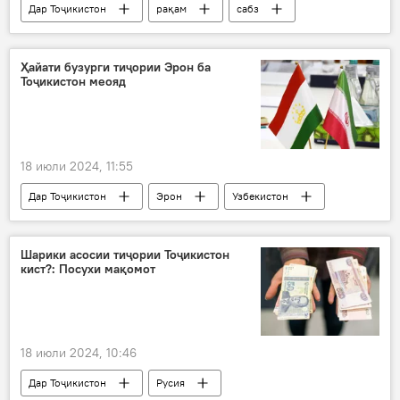
Дар Тоҷикистон
рақам
сабз
Нақлиёт
мусофиркашонӣ
Ҳайати бузурги тиҷории Эрон ба
Тоҷикистон меояд
18 июли 2024, 11:55
Дар Тоҷикистон
Эрон
Узбекистон
ҳамкорӣ
тиҷорат
Шарики асосии тиҷории Тоҷикистон
кист?: Посухи мақомот
18 июли 2024, 10:46
Дар Тоҷикистон
Русия