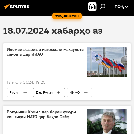
ТОҶ
Тоҷикистон
18.07.2024 хабарҳо аз
Идомаи афзоиши истеҳсоли маҳсулоти
саноатӣ дар ИИАО
18 июли 2024, 19:25
Русия
Дар Русия
ИИАО
маҳсулоти саноат
Саноат
АвруОсиё
истеҳсол
Вокуниши Кремл дар бораи ҳузури
киштиҳои НАТО дар Баҳри Сиёҳ