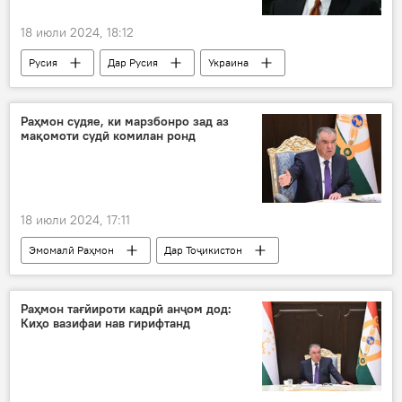
18 июли 2024, 18:12
Русия
Дар Русия
Украина
амалиёти вижа
Песков
таҳдид
Раҳмон судяе, ки марзбонро зад аз
мақомоти судӣ комилан ронд
18 июли 2024, 17:11
Эмомалӣ Раҳмон
Дар Тоҷикистон
додгустарӣ
судяҳо
барканор
вазифа
Раҳмон тағйироти кадрӣ анҷом дод:
Киҳо вазифаи нав гирифтанд