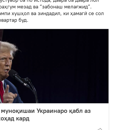
раҳгум мезад ва “забонаш мелағжид”.
мпи хушҳол ва зиндадил, ки ҳамагӣ се сол
овартар буд.
и муноқишаи Украинаро қабл аз
хоҳад кард