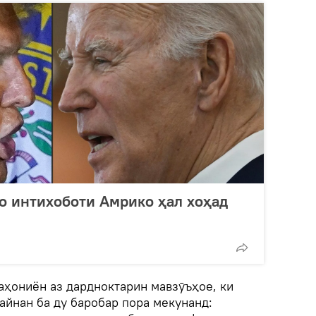
о интихоботи Амрико ҳал хоҳад
аҳониён аз дардноктарин мавзӯъҳое, ки
айнан ба ду баробар пора мекунанд: