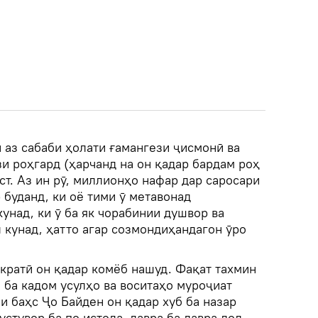
н аз сабаби ҳолати ғамангези ҷисмонӣ ва
зи роҳгард (ҳарчанд на он қадар бардам роҳ
т. Аз ин рӯ, миллионҳо нафар дар саросари
 буданд, ки оё тими ӯ метавонад
унад, ки ӯ ба як чорабинии душвор ва
 кунад, ҳатто агар созмондиҳандагон ӯро
кратӣ он қадар комёб нашуд. Фақат тахмин
о ба кадом усулҳо ва воситаҳо муроҷиат
и баҳс Ҷо Байден он қадар хуб ба назар
стувор ба по истода, давра ба давра лол