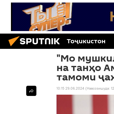
Тоҷикистон
"Мо мушкил
на танҳо А
тамоми ҷа
10:15 29.06.2024
(Навсозишуда:
1