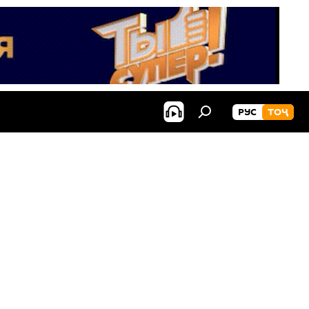
РУС
ТОҶ