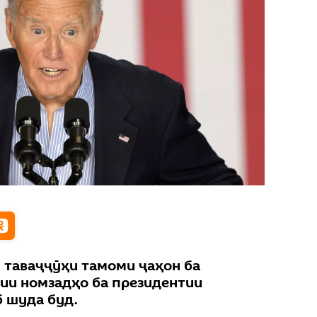
х таваҷҷӯҳи тамоми ҷаҳон ба
ии номзадҳо ба президентии
 шуда буд.