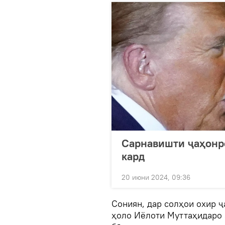
Сарнавишти ҷаҳонр
кард
20 июни 2024, 09:36
Сониян, дар солҳои охир ҷ
ҳоло Иёлоти Муттаҳидаро 