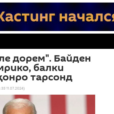
е дорем". Байден
мрико, балки
ҳонро тарсонд
2:33 11.07.2024
)