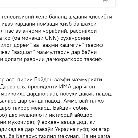
 телевизионӣ хеле баланд шудани ҳиссиёти
 иваз кардани номзади ҳизб ба шахси
л пас аз анҷоми чорабинӣ, расонаҳои
атҳо (ба монанди CNN) суханронии
илот дорем" ва "ваҳми хашмгин" тавсиф
ожаи "ваҳшат" маъмултарин дар байни
ки ҳолати равонии демократҳоро тавсиф
ар аст: пирии Байден заъфи маъмурияти
. Дарвоқеъ, президенти ИМА дар ягон
амрикоиҳо дарднок аст, посухи дақиқ надод,
ъаларо дар оянда надод. Аммо вай танҳо
даро такрор мекард. Байден собиқ
ро) дар мушкилоти иқтисодӣ айбдор
ни муҳоҷират, ӯ воқеан ваъда дод, ки
диҳад ва дар мавзӯи Украина гуфт, ки агар
ад, ба Беларус таҳдид мекунад. Ва ин ҳама