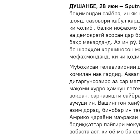
ДУШАНБЕ, 28 июн — Sputni
боқимондаи сайёра, ин як 
шояд, сазовори қабул кард
ки ҷолиб , балки нофаҳмо
ва демократӣ асосан дар 
баҳс мекарданд. Аз ин рӯ,
бо шарҳҳои коршиносон ма
мефаҳмонданд, ки чӣ ҳодис
Мубоҳисаи телевизионии д
комилан нав гардид. Аввал
дигаргунсозиро аз сар мег
мақоми худро ҳамчун гегем
воқеан, сарнавишти сайёра
вуҷуди ин, Вашингтон ҳанӯ
азим дорад, бинобар ин та
Амрико ҷараёни маъракаи 
бодиққаттар пайгирӣ меку
вобаста аст, ки оё мо ба 