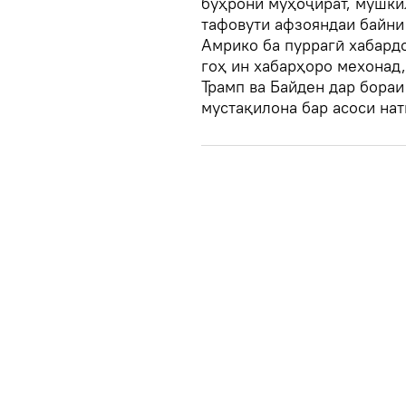
бӯҳрони муҳоҷират, мушки
тафовути афзояндаи байни
Амрико ба пуррагӣ хабардор
гоҳ ин хабарҳоро мехонад,
Трамп ва Байден дар бораи
мустақилона бар асоси нат