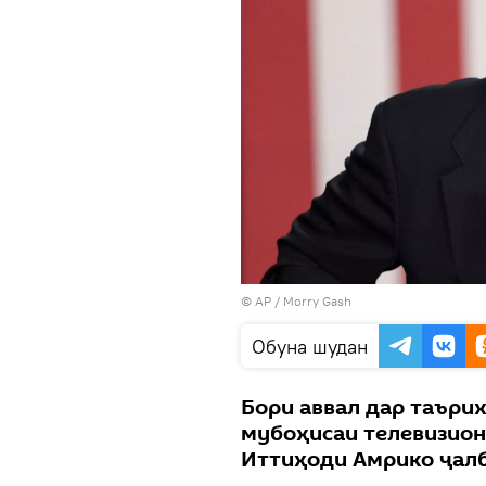
© AP /
Morry Gash
Обуна шудан
Бори аввал дар таъри
мубоҳисаи телевизион
Иттиҳоди Амрико ҷалб