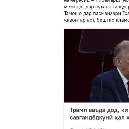
мемонд, дар суханони худ 
Тамошо дар пасманзари Тра
ҷавонтар аст, бештар алам
Трамп ваъда дод, к
савгандёдкунӣ ҳал 