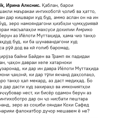
k, Ирина Алкснис.
Қаблан, барои
шакли маъракаи интихоботӣ ҷолиб ва ҳатто,
ан дар кишвари худ буд, аммо аслан он на ин
 буд, зеро намояндагони ҳизбҳои ҷумҳуриявӣ
бораи масъалаҳои махсуси дохилии Амрико
 берун аз Иёлоти Муттаҳида, ҳама чиз танҳо
ҳдуд буд, ки ба шунавандагони худ
а рӯй дод ва кӣ ғолиб баромад.
ирӯза байни Байден ва Трамп як падидаи
ан, ҷаҳон давраи хеле хатарноки
узаронад, ки дар ин давра Иёлоти Муттаҳида
они ҷаҳонӣ, ки дар тӯли якчанд даҳсолаҳо,
ро танҳо ҳал мекард, аз даст медиҳад. Бо
з дар дасти худ захираҳо ва имкониятҳои
аҷҷубовар нест, ки бисёр одамон берун аз
интихоботро дар он ҷо нисбати пештара
нанд, зеро аз соҳиби ояндаи Кохи Сафед
сенарияи фалокатбор дучор мешавем ё не?