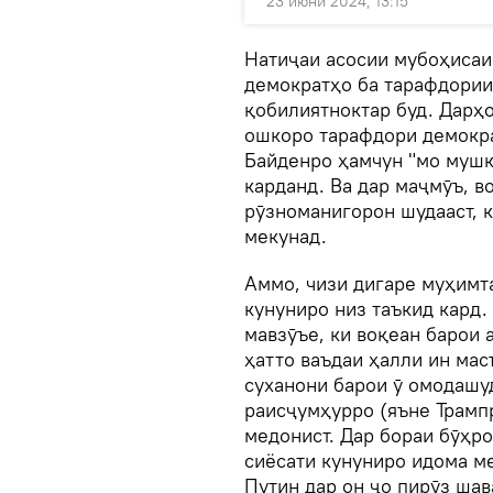
23 июни 2024, 13:15
Натиҷаи асосии мубоҳисаи
демократҳо ба тарафдории
қобилиятноктар буд. Дарҳо
ошкоро тарафдори демокр
Байденро ҳамчун "мо мушк
карданд. Ва дар маҷмӯъ, в
рӯзноманигорон шудааст, 
мекунад.
Аммо, чизи дигаре муҳимт
кунуниро низ таъкид кард
мавзӯъе, ки воқеан барои 
ҳатто ваъдаи ҳалли ин мас
суханони барои ӯ омодашу
раисҷумҳурро (яъне Трамп
медонист. Дар бораи бӯҳро
сиёсати кунуниро идома ме
Путин дар он ҷо пирӯз шав