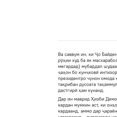
Ва саввум ин, ки Ҷо Байде
рӯҳии худ ба як масхарабо
мегардад) мубаддал шудаас
ҷаҳон бо кунҷковӣ интизор
президентро чунон омода к
тақрибан дусоата таҳаммул
дастгирӣ ҳам кунанд.
Дар ин маврид Ҳизби Демо
кардан мумкин аст, ки онҳ
кардаанд, аммо дар ҷараён
намерасид – пирамарди ноу