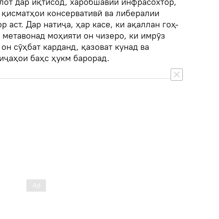
лот дар иқтисод, харобшавии инфрасохтор,
 қисматҳои консервативӣ ва либералии
 аст. Дар натиҷа, ҳар касе, ки ақаллан гоҳ-
 метавонад моҳияти он чизеро, ки имрӯз
 он сӯҳбат карданд, қазоват кунад ва
иҷаҳои баҳс ҳукм барорад.