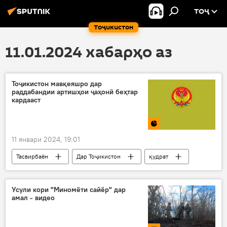
ТОҶ
Тоҷикистон
11.01.2024 хабарҳо аз
Тоҷикистон мавқеяшро дар
раддабандии артишҳои ҷаҳонӣ беҳтар
кардааст
11 январи 2024, 19:01
Тасвирбаён
Дар Тоҷикистон
қудрат
артиш
рейтинг
Усули кори "Миномёти сайёр" дар
амал - видео