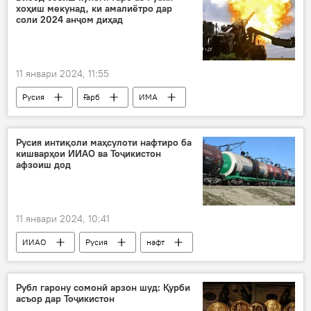
хоҳиш мекунад, ки амалиётро дар
соли 2024 анҷом диҳад
11 январи 2024, 11:55
Русия
Ғарб
ИМА
Иттиҳоди Аврупо
Украина
ҷанг
музокирот
Сутуннигор
Русия интиқоли маҳсулоти нафтиро ба
кишварҳои ИИАО ва Тоҷикистон
афзоиш дод
11 январи 2024, 10:41
ИИАО
Русия
нафт
Дар Тоҷикистон
интиқол
Рубл гарону сомонӣ арзон шуд: Қурби
асъор дар Тоҷикистон