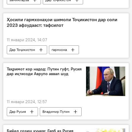
Маркази зилзиласанҷӣ
Рӯйдод, ҷиноят ва ҳолатҳои фавқулода
Ҳосили гармхонаҳои шимоли Тоҷикистон дар соли
2023 афзудааст: тафсилот
11 январи 2024, 14:07
Дар Тоҷикистон
гармхона
кишоварзӣ
Таҳримот кор надод: Путин гуфт, Русия
дар иқтисоди Аврупо аввал шуд
11 январи 2024, 12:57
Дар Русия
Владимир Путин
Иқтисод
Шарқи дур
Биёед созиш кунем: Ғарб аз Русия