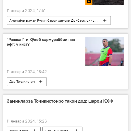
11 январи 2024, 17:51
Амалиёти вижаи Русия барои ҳимояи Донбасс: охирин хабарҳо
Русия
Украина
амалиёти вижа
"Равшан"-и Кӯлоб сармураббии нав
ёфт: ӯ кист?
11 январи 2024, 16:42
Дар Тоҷикистон
Навигариҳои варзиши Тоҷикистон
футбол
тими "Равшан"
Заминларза Тоҷикистонро такон дод: шарҳи КҲФ
11 январи 2024, 15:26
заминларза
Дар Тоҷикистон