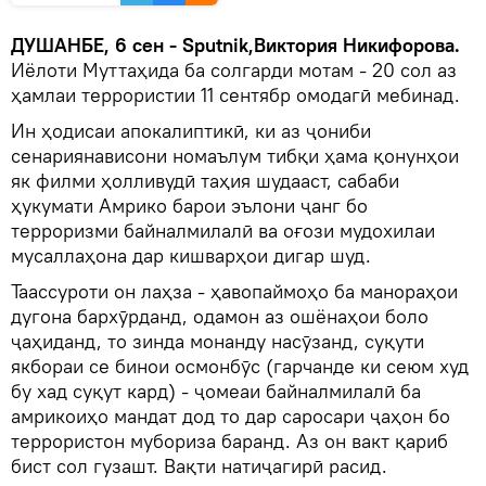
ДУШАНБЕ, 6 сен - Sputnik,Виктория Никифорова.
Иёлоти Муттаҳида ба солгарди мотам - 20 сол аз
ҳамлаи террористии 11 сентябр омодагӣ мебинад.
Ин ҳодисаи апокалиптикӣ, ки аз ҷониби
сенариянависони номаълум тибқи ҳама қонунҳои
як филми ҳолливудӣ таҳия шудааст, сабаби
ҳукумати Амрико барои эълони ҷанг бо
терроризми байналмилалӣ ва оғози мудохилаи
мусаллаҳона дар кишварҳои дигар шуд.
Таассуроти он лаҳза - ҳавопаймоҳо ба манораҳои
дугона бархӯрданд, одамон аз ошёнаҳои боло
ҷаҳиданд, то зинда монанду насӯзанд, суқути
якбораи се бинои осмонбӯс (гарчанде ки сеюм худ
бу хад суқут кард) - ҷомеаи байналмилалӣ ба
амрикоиҳо мандат дод то дар саросари ҷаҳон бо
террористон мубориза баранд. Аз он вакт қариб
бист сол гузашт. Вақти натиҷагирӣ расид.