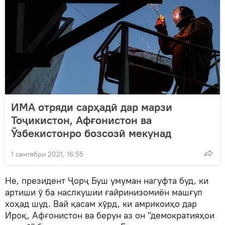
ИМА отряди сарҳадӣ дар марзи
Тоҷикистон, Афғонистон ва
Ӯзбекистонро бозсозӣ мекунад
1 сентябри 2021, 16:55
Не, президент Ҷорҷ Буш умуман нагуфта буд, ки
артиши ӯ ба наслкушии ғайринизомиён машғул
хоҳад шуд. Вай қасам хӯрд, ки амрикоиҳо дар
Ироқ, Афғонистон ва берун аз он "демократияҳои