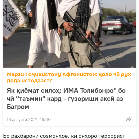
Марзи Тоҷикистону Афғонистон: ҳоло чӣ рух
дода истодааст?
Як қиёмат силоҳ: ИМА Толибонро* бо
чӣ "таъмин" кард - гузориши аксӣ аз
Багром
18 августи 2021, 16:00
Бо раҳбарони созмонҳое, ки онҳоро террорист