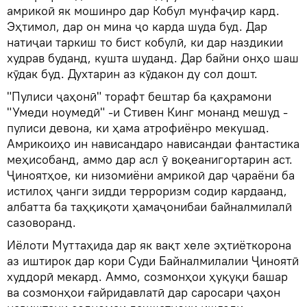
амрикоӣ як мошинро дар Кобул мунфаҷир кард.
Эҳтимол, дар он мина ҷо карда шуда буд. Дар
натиҷаи таркиш то бист кобулӣ, ки дар наздикии
худрав буданд, кушта шуданд. Дар байни онҳо шаш
кӯдак буд. Духтарин аз кӯдакон ду сол дошт.
"Пулиси ҷаҳонӣ" торафт бештар ба қаҳрамони
"Умеди ноумедӣ" -и Стивен Кинг монанд мешуд -
пулиси девона, ки ҳама атрофиёнро мекушад.
Амрикоиҳо ин нависандаро нависандаи фантастика
меҳисобанд, аммо дар асл ӯ воқеанигортарин аст.
Ҷиноятҳое, ки низомиёни амрикоӣ дар ҷараёни ба
истилоҳ ҷанги зидди терроризм содир кардаанд,
албатта ба таҳқиқоти ҳамаҷонибаи байналмилалӣ
сазоворанд.
Иёлоти Муттаҳида дар як вақт хеле эҳтиёткорона
аз иштирок дар кори Суди Байналмилалии Ҷиноятӣ
худдорӣ мекард. Аммо, созмонҳои ҳуқуқи башар
ва созмонҳои ғайридавлатӣ дар саросари ҷаҳон