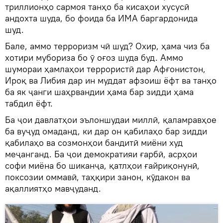
триллионҳо сармоя танҳо ба кисаҳои хусусӣ
андохта шуда, бо фоида ба ИМА баргардонида
шуд.
Бале, аммо терроризм чӣ шуд? Охир, ҳама чиз ба
хотири мубориза бо ӯ оғоз шуда буд. Аммо
шумораи ҳамлаҳои террористӣ дар Афғонистон,
Ироқ ва Либия дар ин муддат афзоиш ёфт ва танҳо
ба як ҷанги шаҳрвандии ҳама бар зидди ҳама
табдил ёфт.
Ба ҷои давлатҳои эълоншудаи миллӣ, қаламравҳое
ба вуҷуд омаданд, ки дар он қабилаҳо бар зидди
қабилаҳо ва созмонҳои бандитӣ миёни худ
меҷанганд. Ба ҷои демократияи ғарбӣ, асрҳои
софи миёна бо шиканҷа, қатлҳои ғайриқонунӣ,
поксозии оммавӣ, таҳқири занон, кӯдакон ва
ақаллиятҳо мавҷуданд.