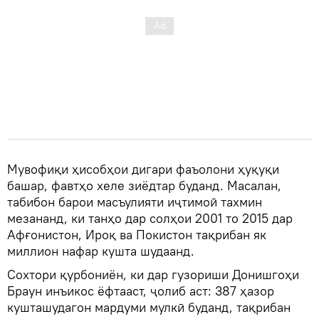
Мувофиқи ҳисобҳои дигари фаъолони ҳуқуқи
башар, фавтҳо хеле зиёдтар буданд. Масалан,
табибон барои масъулияти иҷтимоӣ тахмин
мезананд, ки танҳо дар солҳои 2001 то 2015 дар
Афғонистон, Ироқ ва Покистон тақрибан як
миллион нафар кушта шудаанд.
Сохтори қурбониён, ки дар гузориши Донишгоҳи
Браун инъикос ёфтааст, ҷолиб аст: 387 ҳазор
кушташудагон мардуми мулкӣ буданд, тақрибан