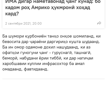
ИМА дигар наметавонад ҷанг кунад: бо
кадом роҳ Амрико ҳукмронӣ хоҳад
кард?
2 сентябри 2021, 20:00
Ба шумори қурбониён танҳо онҳое шомиланд, ки
бевосита дар ҷараёни даргириҳо кушта шудаанд.
Ба ин омор одамоне дохил нашудаанд, ки аз
офатҳои гуногуни ҷанг - гуруснагӣ, ташнагӣ,
беморӣ, набудани ёрии тиббӣ, ки дар натиҷаи
харобшавии куллии инфрасохтор ба амал
омадаанд, фавтидаанд.