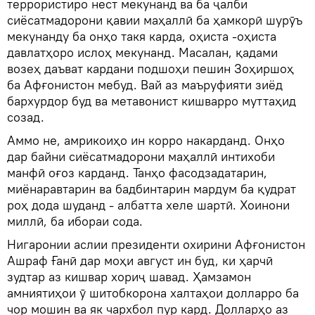
террористиро нест мекунанд ва ба ҷалби
сиёсатмадорони қавии маҳаллӣ ба ҳамкорӣ шурӯъ
мекунанду ба онҳо такя карда, оҳиста -оҳиста
давлатҳоро ислоҳ мекунанд. Масалан, қадами
возеҳ даъват кардани подшоҳи пешин Зоҳиршоҳ
ба Афғонистон мебуд. Вай аз маъруфияти зиёд
бархурдор буд ва метавонист кишварро муттаҳид
созад.
Аммо не, амрикоиҳо ин корро накарданд. Онҳо
дар байни сиёсатмадорони маҳаллӣ интихоби
манфӣ оғоз карданд. Танҳо фасодзадатарин,
миёнаравтарин ва бадбинтарин мардум ба қудрат
роҳ дода шуданд - албатта хеле шартӣ. Хоинони
миллӣ, ба ибораи сода.
Нигаронии аслии президенти охирини Афғонистон
Ашраф Ғанӣ дар моҳи август ин буд, ки ҳарчӣ
зудтар аз кишвар хориҷ шавад. Ҳамзамон
амниятиҳои ӯ шитобкорона халтаҳои долларро ба
чор мошин ва як чархбол пур кард. Долларҳо аз