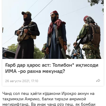
Ғарб дар ҳарос аст: Толибон* иқтисоди
ИМА -ро рахна мекунад?
26 августи 2021, 17:10
Чанд сол пеш ҳаёти кӯдакони Ироқро акнун на
таҳримҳои Амрико, балки тирҳои амрикоӣ
мегирифтанд. Ва инак чанд рӯз пеш, як бомбаи