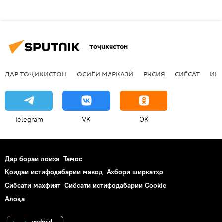
Тоҷикистон
ДАР ТОҶИКИСТОН
ОСИЁИ МАРКАЗӢ
РУСИЯ
СИЁСАТ
ИҚ
Telegram
VK
OK
Дар бораи лоиҳа
Тамос
Қоидаи истифодабарии мавод
Ахбори ширкатҳо
Сиёсати махфият
Сиёсати истифодабарии Cookie
Алоқа