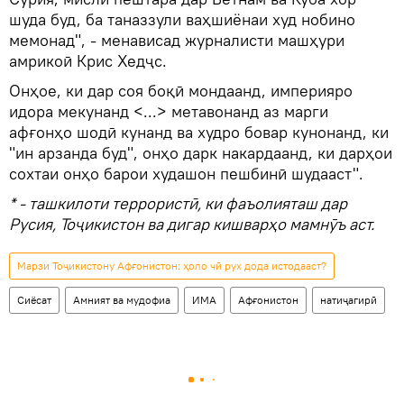
шуда буд, ба таназзули ваҳшиёнаи худ нобино
мемонад", - менависад журналисти машҳури
амрикоӣ Крис Хедҷс.
Онҳое, ки дар соя боқӣ мондаанд, империяро
идора мекунанд <...> метавонанд аз марги
афғонҳо шодӣ кунанд ва худро бовар кунонанд, ки
"ин арзанда буд", онҳо дарк накардаанд, ки дарҳои
сохтаи онҳо барои худашон пешбинӣ шудааст".
* - ташкилоти террористӣ, ки фаъолияташ дар
Русия, Тоҷикистон ва дигар кишварҳо мамнӯъ аст.
Марзи Тоҷикистону Афғонистон: ҳоло чӣ рух дода истодааст?
Сиёсат
Амният ва мудофиа
ИМА
Афғонистон
натиҷагирӣ