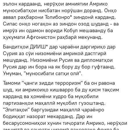
эълон кардаанд, нерӯҳои амниятии Амрико
муносибатҳои нисбатан норӯшан доранд. Онҳо
аввал раҳбарони Толибонро* зиндонӣ карданд.
Сипас онҳо ногаҳон аз зиндон озод шуданд - ва
имрӯз ин одамон вориди Кобул мешаванду ба
ҳукумати Афғонистон раҳбарӣ мекунанд.
Бандитҳои ДИИШ* дар ҷараёни даргириҳо дар
Сурия аз сӯи низомиёни амрикоӣ дастгирӣ
мешуданд. Низомиёни Русия ва дипломатҳои
Русия дар ин бора на як бору ду бор гуфтаанд.
Умуман, "муносибати сатҳи олӣ".
Тамоми "ҷанги зидди терроризм" ба он равона
шуд, ки амрикоиҳо кишварро ба ду қисм тақсим
карданд ва ҳомиёни худро ба муқобили
партизанҳои маҳаллӣ муқобил гузоштанд.
"Элитаҳои" баргузидаи маҳаллӣ ҷараёнро
бодиққат назорат мекарданд. Дар ин
бесарусомониҳои хунин тиҷорати Амрико, нерӯҳои
амниятӣ ва саноати низомӣ даҳсолаҳо фоида ба