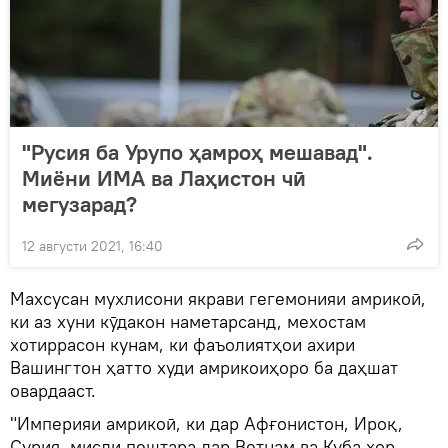
"Русия ба Урупо ҳамроҳ мешавад".
Миёни ИМА ва Лаҳистон чӣ
мегузарад?
12 августи 2021, 16:40
Махсусан мухлисони якрави гегемонияи амрикоӣ,
ки аз хуни кӯдакон наметарсанд, мехостам
хотиррасон кунам, ки фаъолиятҳои ахири
Вашингтон ҳатто худи амрикоиҳоро ба даҳшат
овардааст.
"Империяи амрикоӣ, ки дар Афғонистон, Ироқ,
Сурия, мисли пештара дар Ветнам ва Куба хор