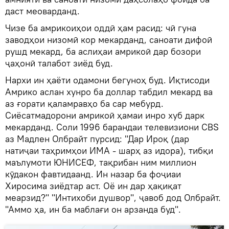
даст меоварданд.
Чизе ба амрикоиҳои оддӣ ҳам расид: чӣ гуна
заводҳои низомӣ кор мекарданд, саноати дифоӣ
рушд мекард, ба аслиҳаи амрикоӣ дар бозори
ҷаҳонӣ талабот зиёд буд.
Нархи ин ҳаёти одамони бегуноҳ буд. Иқтисоди
Амрико аслан хунро ба доллар табдил мекард ва
аз ғорати қаламравҳо ба сар мебурд.
Сиёсатмадорони амрикоӣ ҳамаи инро хуб дарк
мекарданд. Соли 1996 барандаи телевизиони CBS
аз Мадлен Олбрайт пурсид: "Дар Ироқ (дар
натиҷаи таҳримҳои ИМА - шарҳ аз идора), тибқи
маълумоти ЮНИСЕФ, тақрибан ним миллион
кӯдакон фавтидаанд. Ин назар ба фоҷиаи
Хиросима зиёдтар аст. Оё ин дар ҳақиқат
меарзид?" "Интихоби душвор", ҷавоб дод Олбрайт.
"Аммо ҳа, ин ба маблағи он арзанда буд".