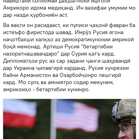
навиштани солномаи даҳшатноки ишғоли
Амрикоро идома медиҳанд. Ин вазифаи умумии мо
дар назди қурбониён аст.
Ва вақти он расидааст, ки пулиси ҷаҳонӣ фавран ба
истеъфо фиристода шавад. Имрӯз Русия ягона
наҷотбахши халқҳо аз демократикунонии амрикоӣ
боқӣ мемонад. Артиши Русия "бетартибии
назоратнашавандаро" дар Сурия қатъ кард.
Дипломатҳои рус аз сар задани ҷанги шаҳрвандӣ
дар Украина ҷилавгирӣ карданд. Русия хунрезии
байни Арманистон ва Озарбойҷонро пешгирӣ
кард. Мо сулҳ ва амниятро содир мекунем,
амрикоиҳо - бетартибии хунинро.