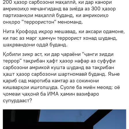
200 ҳазор сарбозони маҳаллӣ, ки дар канори
амрикоиҳо меҷангиданд ва зиёда аз 300 ҳазор
партизанҳои маҳаллӣ буданд, ки амрикоиҳо
онҳоро "террористон" меноманд.
Нита Крофорд иқрор мешавад, ки аксари одамоне,
ки пас аз марг ҳамчун террорист хонад шуданд,
шаҳрвандони оддӣ буданд.
Қобили зикр аст, ки дар ҷараёни "ҷанги зидди
террор" тақрибан ҳафт ҳазор нафар аз суфуфи
сарбозони амрикоӣ кушта шуданд ва тақрибан
ҳашт ҳазор сарбозони шартномавӣ буданд. Яъне
қариб сад маротиба камтар аз сокинони
кишварҳои ишғолшуда. Суоле ба миён меояд: оё
ҷомеаи ҷаҳонӣ ба ИМА ҳамин вазифаро
супурдааст?