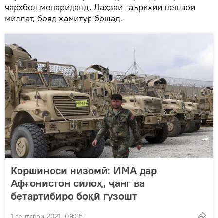
чархбол мепариданд. Лаҳзаи таърихии пешвои
миллат, бояд ҳамитур бошад.
Коршиноси низомӣ: ИМА дар
Афғонистон силоҳ, ҷанг ва
бетартибиро боқӣ гузошт
1 сентябри 2021, 09:35