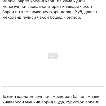
миллӣ" барпо хоҳанд кард. Ба ҳама чунин
менамуд, ки сарватмандтарин кишвари ҷаҳон
барои ин ҳама имкониятҳоро дорад. Хуб, давлат
мехоҳанд пулиси ҷаҳон бошад - бигзор.
Тахмин карда мешуд, ки амрикоиҳо ба қаламрави
кишварҳои мушкил ворид шуда, гурӯҳҳои воқеии