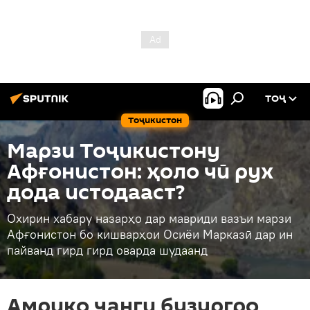
ТОҶ
Тоҷикистон
Марзи Тоҷикистону
Афғонистон: ҳоло чӣ рух
дода истодааст?
Охирин хабару назарҳо дар мавриди вазъи марзи
Афғонистон бо кишварҳои Осиёи Марказӣ дар ин
пайванд гирд гирд оварда шудаанд
Амрико ҷанги бузургро