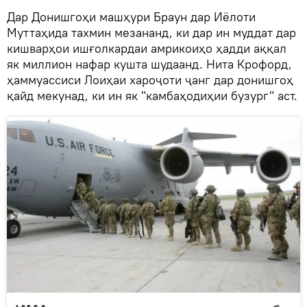
Дар Донишгоҳи машҳури Браун дар Иёлоти
Муттаҳида тахмин мезананд, ки дар ин муддат дар
кишварҳои ишғолкардаи амрикоиҳо ҳадди аққал
як миллион нафар кушта шудаанд. Нита Крофорд,
ҳаммуассиси Лоиҳаи хароҷоти ҷанг дар донишгоҳ
қайд мекунад, ки ин як "камбаҳодиҳии бузург" аст.