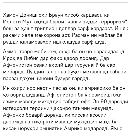
Ҳамон Донишгоҳи Браун ҳисоб кардааст, ки
Иёлоти Муттаҳида барои "ҷанги зидди терроризм"
беш аз ҳашт триллион доллар сарф кардааст. Ин як
рақами хеле маккорона аст. Расман ин маблағ ба
рушди қаламравҳои ишғолшуда сарф шуд.
Аммо, тавре мебинем, онҳо ба он ҷо нарасидаанд.
Ироқ ва Либия дар фақр қарор доранд. Дар
Афғонистон сеяки аҳолӣ дар гуруснагӣ ба сар
мебарад. Дуздии калон аз буҷет метавонад сабаби
парвандаҳои ҷиноии бузург гардад.
Ин охири кор нест - пас аз он, ки амрикоиҳо ба он
ҷо ворид шуданд, Афғонистон ба як озмоишгоҳи
азими маводи мухаддир табдил ёфт. Он 90 дарсади
истеҳсоли героини ҷаҳонро таъмин мекунад.
Афғонҳо боварӣ доранд, ки ҳиссаи асосии
даромад аз тиҷорати маводи мухаддир маҳз ба
кисаи нерӯҳои амниятии Амрико медарояд. Яъне