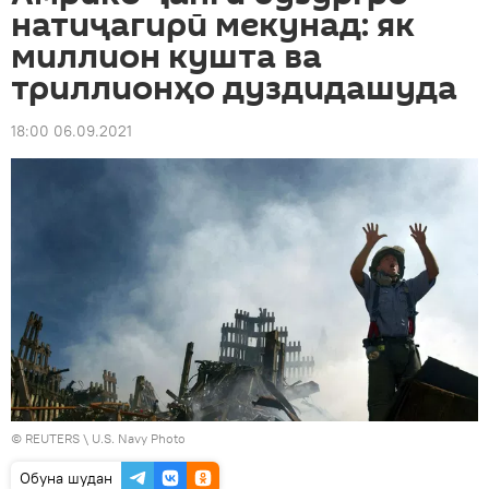
натиҷагирӣ мекунад: як
миллион кушта ва
триллионҳо дуздидашуда
18:00 06.09.2021
©
REUTERS
\ U.S. Navy Photo
Обуна шудан