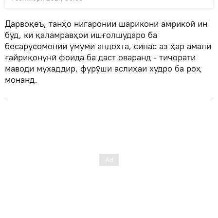
Дарвоқеъ, танҳо нигаронии шарикони амрикоӣ ин
буд, ки қаламравҳои ишғолшударо ба
бесарусомонии умумӣ андохта, сипас аз ҳар амали
ғайриқонунӣ фоида ба даст оваранд - тиҷорати
маводи мухаддир, фурӯши аслиҳаи худро ба роҳ
монанд.