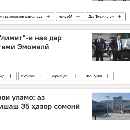
оят ва ҳолатҳои фавқулода
мансабӣ
Дар Тоҷикистон
онӣ
"лимит"-и нав дар
стами Эмомалӣ
рҳо
Иҷтимоъ
кормандон
Дар Русия
рои уламо: аз
зишаш 35 ҳазор сомонӣ