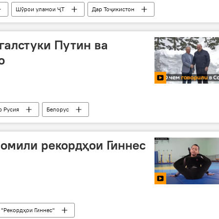
Шӯрои уламои ҶТ
Дар Тоҷикистон
галстуки Путин ва
о
р Русия
Белорус
омили рекордҳои Гиннес
"Рекордҳои Гиннес"