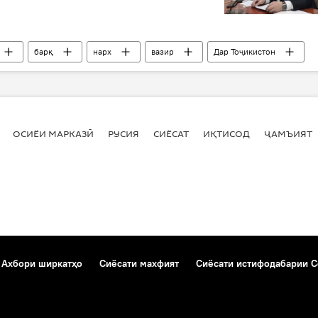
барқ
нарх
вазир
Дар Тоҷикистон
ОСИЁИ МАРКАЗӢ
РУСИЯ
СИЁСАТ
ИҚТИСОД
ҶАМЪИЯТ
Ахбори ширкатҳо
Сиёсати махфият
Сиёсати истифодабарии C