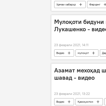
Ҳамаи хабарҳо
Фарҳанг
Мулоқоти бидуни 
Лукашенко - виде
23 феврали 2021, 14:11
Видео
мулоқот
Да
Азамат мехоҳад ш
шавад - видео
23 феврали 2021, 13:22
Видео
Қазоқистон