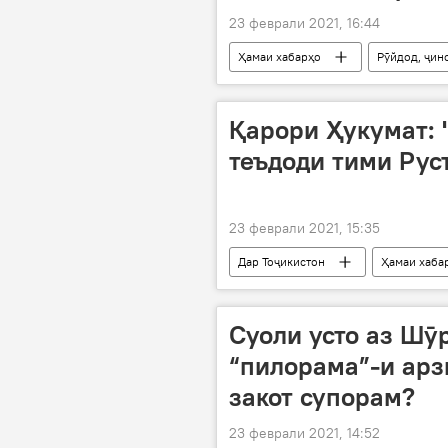
23 феврали 2021, 16:44
Ҳамаи хабарҳо
Рӯйдод, ҷин
Парвандаҳои пурсарусадои корупси
Қарори Ҳукумат: 
теъдоди тими Ру
23 феврали 2021, 15:35
Дар Тоҷикистон
Ҳамаи хаба
Суоли усто аз Шӯ
“пилорама”-и ар
закот супорам?
23 феврали 2021, 14:52