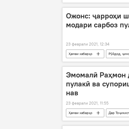
Ожонс: ҷарроҳи 
модари сарбоз пу
23 феврали 2021, 12:34
Ҳамаи хабарҳо
Рӯйдод, ҷин
Дар Тоҷикистон
боздошти г
Эмомалӣ Раҳмон 
пулакӣ ва супори
нав
23 феврали 2021, 11:55
Ҳамаи хабарҳо
Дар Тоҷикис