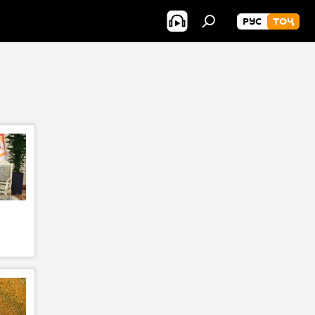
РУС
ТОҶ