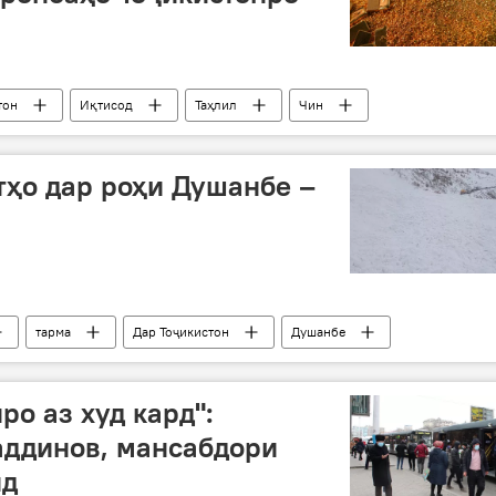
тон
Иқтисод
Таҳлил
Чин
а
қарздиҳӣ
ҳо дар роҳи Душанбе –
тарма
Дар Тоҷикистон
Душанбе
ро аз худ кард":
аддинов, мансабдори
нд