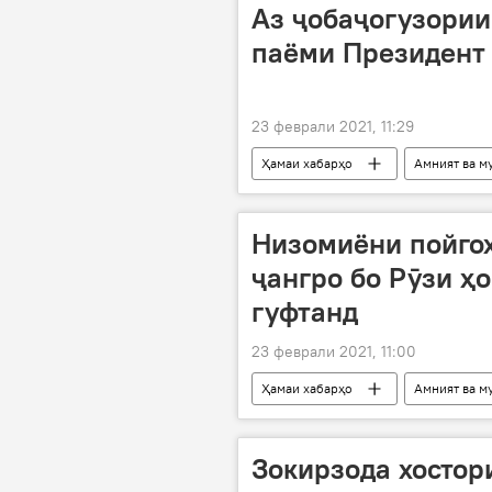
Аз ҷобаҷогузории 
паёми Президент
23 феврали 2021, 11:29
Ҳамаи хабарҳо
Амният ва м
Дар Тоҷикистон
Низомиёни пойгоҳ
ҷангро бо Рӯзи ҳ
гуфтанд
23 феврали 2021, 11:00
Ҳамаи хабарҳо
Амният ва м
Зокирзода хостор