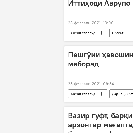
Иттиҳоди Аврупо
23 феврали 2021, 10:00
Ҳамаи хабарҳо
Сиёсат
Пешгӯии ҳавошин
меборад
23 феврали 2021, 09:34
Ҳамаи хабарҳо
Дар Тоҷикис
Вазир гуфт, барқи
арзонтар меғалта