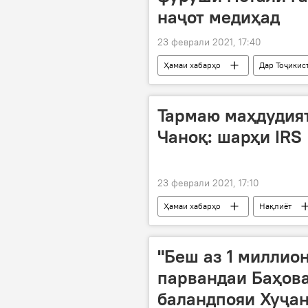
наҷот медиҳад
23 феврали 2021, 17:40
Ҳамаи хабарҳо
Дар Тоҷикис
содирот
тилло
буҷ
Тармаю маҳдудият
Чаноқ: шарҳи IRS
23 феврали 2021, 17:10
Ҳамаи хабарҳо
Нақлиёт
"Беш аз 1 миллион
парвандаи Баҳов
баландпояи Хуҷа