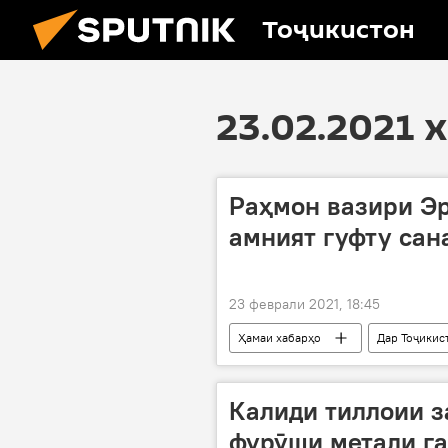
Тоҷикистон
23.02.2021 
Раҳмон вазири Эр
амният гуфту сан
23 феврали 2021, 18:45
Ҳамаи хабарҳо
Дар Тоҷикис
Калиди тиллоии з
фурӯши метали га