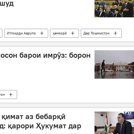
 шуд
Иттиҳоди Аврупо
ҳамкорӣ
Дар Тоҷикистон
осон барои имрӯз: борон
тон
 қимат аз бебарқӣ
д: қарори Ҳукумат дар