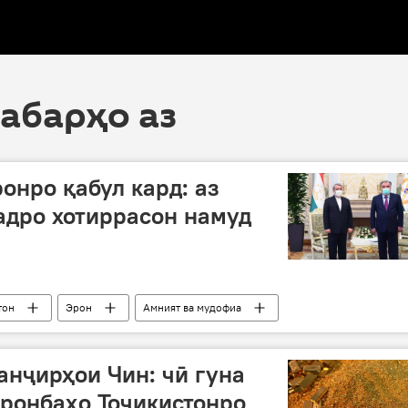
хабарҳо аз
онро қабул кард: аз
адро хотиррасон намуд
тон
Эрон
Амният ва мудофиа
анҷирҳои Чин: чӣ гуна
ронбаҳо Тоҷикистонро