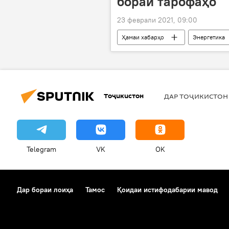
бораи тарофаҳо
23 феврали 2021, 09:00
Ҳамаи хабарҳо
Энергетика
Тоҷикистон
ДАР ТОҶИКИСТОН
Telegram
VK
OK
Дар бораи лоиҳа
Тамос
Қоидаи истифодабарии мавод