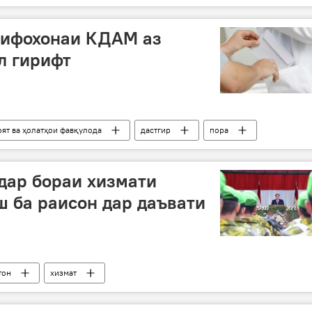
шифохонаи КДАМ аз
л гирифт
оят ва ҳолатҳои фавқулода
дастгир
пора
умонбарон
дар бораи хизмати
ш ба раисон дар даъвати
тон
хизмат