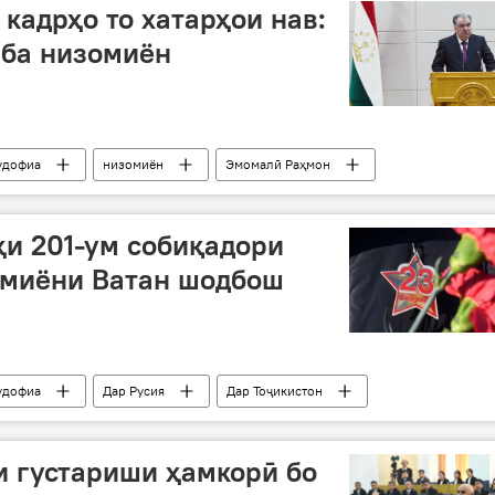
кадрҳо то хатарҳои нав:
 ба низомиён
удофиа
низомиён
Эмомалӣ Раҳмон
и 201-ум собиқадори
омиёни Ватан шодбош
удофиа
Дар Русия
Дар Тоҷикистон
и густариши ҳамкорӣ бо