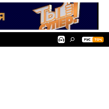
РУС
ТОҶ