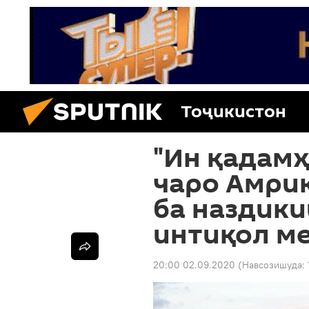
Тоҷикистон
"Ин қадамҳ
чаро Амри
ба наздики
интиқол м
20:00 02.09.2020
(Навсозишуда: