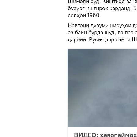
Шимолӣ буд. Киштиҳо ва к
бузург иштирок карданд. Б
солҳои 1960.
Навгони дувуми нируҳои д
аз байн бурда шуд, ва пас
дарёии Русия дар самти Ш
ВИДЕО: ҳавопаймоҳо