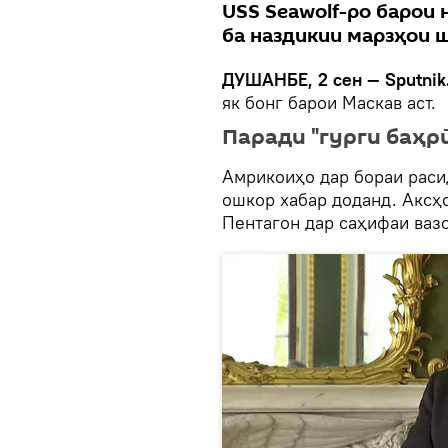
USS Seawolf-ро барои 
ба наздикии марзҳои 
ДУШАНБЕ, 2 сен — Sputnik
як бонг барои Маскав аст.
Паради "гурги баҳр
Амрикоиҳо дар бораи раси
ошкор хабар доданд. Аксҳ
Пентагон дар саҳифаи ваз