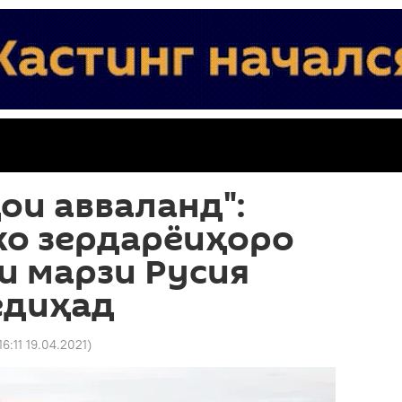
ои авваланд":
ко зердарёиҳоро
и марзи Русия
едиҳад
16:11 19.04.2021
)