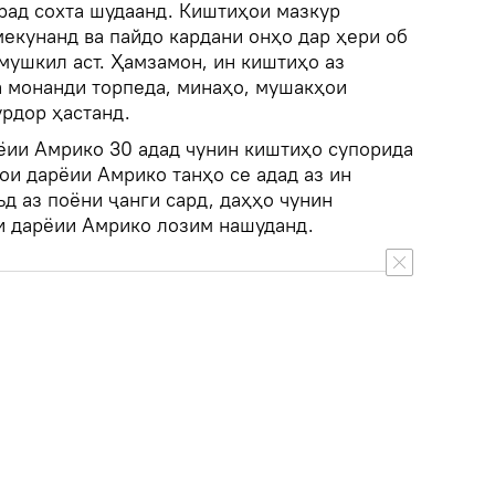
рад сохта шудаанд. Киштиҳои мазкур
мекунанд ва пайдо кардани онҳо дар ҳери об
мушкил аст. Ҳамзамон, ин киштиҳо аз
 монанди торпеда, минаҳо, мушакҳои
урдор ҳастанд.
рёии Амрико 30 адад чунин киштиҳо супорида
ои дарёии Амрико танҳо се адад аз ин
ъд аз поёни ҷанги сард, даҳҳо чунин
и дарёии Амрико лозим нашуданд.