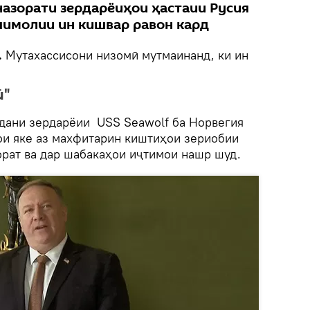
назорати зердарёиҳои ҳастаии Русия
шимолии ин кишвар равон кард
.
Мутахассисони низомӣ мутмаинанд, ки ин
ӣ"
дани зердарёии USS Seawolf ба Норвегия
ои яке аз махфитарин киштиҳои зериобии
орат ва дар шабакаҳои иҷтимои нашр шуд.