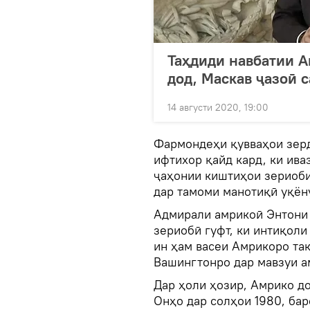
Таҳдиди навбатии А
дод, Маскав ҷазоӣ 
14 августи 2020, 19:00
Фармондеҳи қувваҳои зер
ифтихор қайд кард, ки ива
ҷаҳонии киштиҳои зериоби
дар тамоми манотиқӣ уқён
Адмирали амрикоӣ Энтони
зериобӣ гуфт, ки интиқоли
ин ҳам васеи Амрикоро та
Вашингтонро дар мавзуи а
Дар ҳоли ҳозир, Амрико до
Онҳо дар солҳои 1980, бар