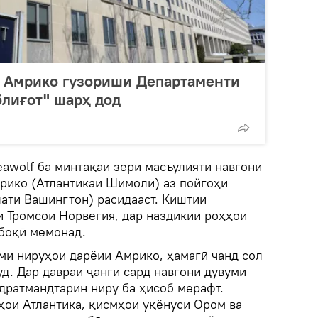
р Амрико гузориши Департаменти
блиғот" шарҳ дод
eawolf ба минтақаи зери масъулияти навгони
рико (Атлантикаи Шимолӣ) аз пойгоҳи
лати Вашингтон) расидааст. Киштии
и Тромсои Норвегия, дар наздикии роҳҳои
боқӣ мемонад.
уми нируҳои дарёии Амрико, ҳамагӣ чанд сол
уд. Дар давраи ҷанги сард навгони дувуми
дратмандтарин нирӯ ба ҳисоб мерафт.
ҳои Атлантика, қисмҳои уқёнуси Ором ва