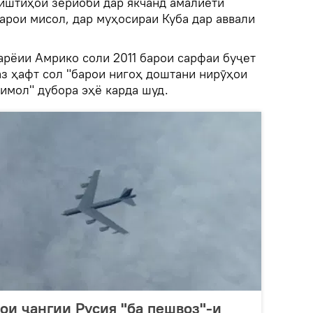
иштиҳои зериобӣ дар якчанд амалиёти
арои мисол, дар муҳосираи Куба дар аввали
арёии Амрико соли 2011 барои сарфаи буҷет
 аз ҳафт сол "барои нигоҳ доштани нирӯҳои
имол" дубора эҳё карда шуд.
и ҷангии Русия "ба пешвоз"-и