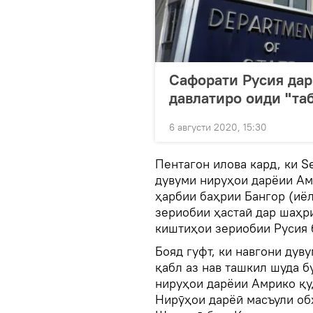
Сафорати Русия да
давлатиро оиди "та
6 августи 2020, 15:30
Пентагон илова кард, ки S
дувуми нируҳои дарёии Ам
ҳарбии баҳрии Бангор (иё
зериобии ҳастаӣ дар шаҳр
киштиҳои зериобии Русия 
Бояд гуфт, ки навгони дув
қабл аз нав ташкил шуда б
нируҳои дарёии Амрико қу
Нирӯҳои дарёӣ масъули об