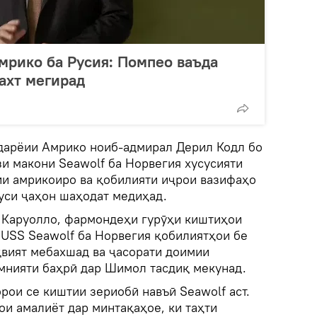
мрико ба Русия: Помпео ваъда
сахт мегирад
дарёии Амрико ноиб-адмирал Дерил Кодл бо
зи макони Seawolf ба Норвегия хусусияти
и амрикоиро ва қобилияти иҷрои вазифаҳо
уси ҷаҳон шаҳодат медиҳад.
 Каруолло, фармондеҳи гурӯҳи киштиҳои
 USS Seawolf ба Норвегия қобилиятҳои бе
қвият мебахшад ва ҷасорати доимии
мнияти баҳрӣ дар Шимол тасдиқ мекунад.
рои се киштии зериобӣ навъӣ Seawolf аст.
ои амалиёт дар минтақаҳое, ки таҳти