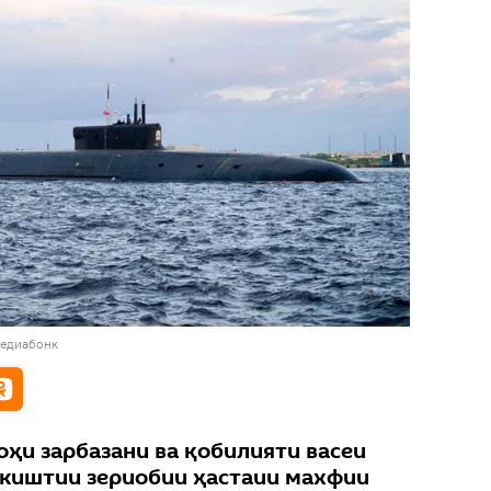
медиабонк
оҳи зарбазани ва қобилияти васеи
киштии зериобии ҳастаии махфии