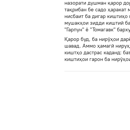
назорати душман қарор до
тақрибан бе садо ҳаракат 
нисбаит ба дигар киштиҳо 
мушакҳои зидди киштиӣ ба
"Гарпун" ё "Томагавк" барх
Қарор буд, ба нирӯҳои да
шавад. Аммо ҳамагӣ нируҳ
киштҳо дастрас каданд: ба
киштиҳои гарон ба нирӯҳо