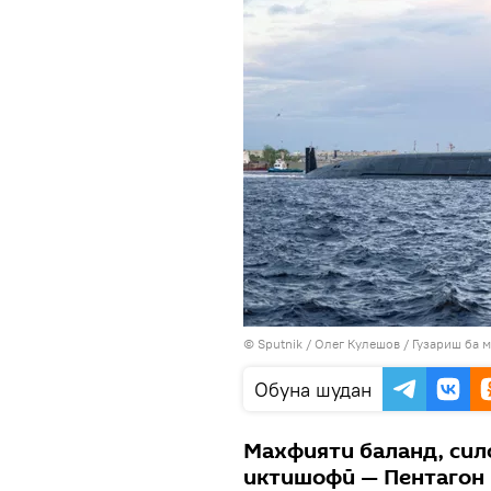
©
Sputnik
/ Олег Кулешов
/
Гузариш ба 
Обуна шудан
Махфияти баланд, сил
иктишофӣ — Пентагон 