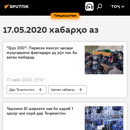
ТОҶ
Тоҷикистон
17.05.2020 хабарҳо аз
"Груз 200": Парвози махсус ҷасади
муҳоҷирини фавтидаро ду рӯз пас ба
ватан мебарад
17 майи 2020, 21:57
Дар Тоҷикистон
Ҳамаи хабарҳо
Рӯйдод, ҷиноят ва ҳолатҳои фавқулода
ҷасад
муҳоҷир
даргузашт
Ташкили 61 ширкати нав бо қариб 1
ҳазор ҷои корӣ дар Тоҷикистон