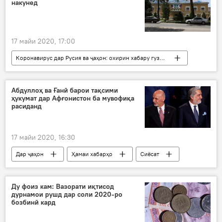
накунед
17 майи 2020, 17:00
Коронавирус дар Русия ва ҷаҳон: охирин хабару гузоришҳо
Дар Тоҷикистон
Ҳамаи хабарҳо
Тандурустӣ
Абдуллоҳ ва Ғанӣ барои тақсими
ҳукумат дар Афғонистон ба мувофиқа
расиданд
17 майи 2020, 16:30
Дар ҷаҳон
Ҳамаи хабарҳо
Сиёсат
Рӯйдод, ҷиноят ва ҳолатҳои фавқулода
Афғонистон
Ашраф Ғанӣ
Ду фоиз кам: Вазорати иқтисод
дурнамои рушд дар соли 2020-ро
Абдуллоҳ Абдуллоҳ
созишнома
бозбинӣ кард
имзо