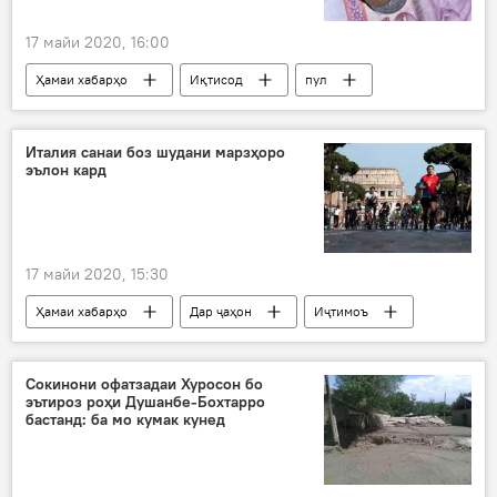
17 майи 2020, 16:00
Ҳамаи хабарҳо
Иқтисод
пул
Дар Тоҷикистон
Италия санаи боз шудани марзҳоро
эълон кард
17 майи 2020, 15:30
Ҳамаи хабарҳо
Дар ҷаҳон
Иҷтимоъ
Италия
сарҳад
Сокинони офатзадаи Хуросон бо
эътироз роҳи Душанбе-Бохтарро
бастанд: ба мо кумак кунед