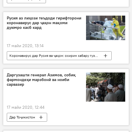
Навигариҳои варзиши Тоҷикистон
Русия аз лиҳози теъдоди гирифторони
коронавирус дар ҷаҳон мақоми
дуюмро касб кард
17 майи 2020, 13:14
Коронавирус дар Русия ва ҷаҳон: охирин хабару гузоришҳо
Дар ҷаҳон
Ҳамаи хабарҳо
Тандурустӣ
гирифторон
маризӣ
Даргузашти генерал Азимов, собиқ
фармондеҳи марзбонӣ ва ноиби
Дар Русия
сарвазир
17 майи 2020, 12:44
Дар Тоҷикистон
Рӯйдод, ҷиноят ва ҳолатҳои фавқулода