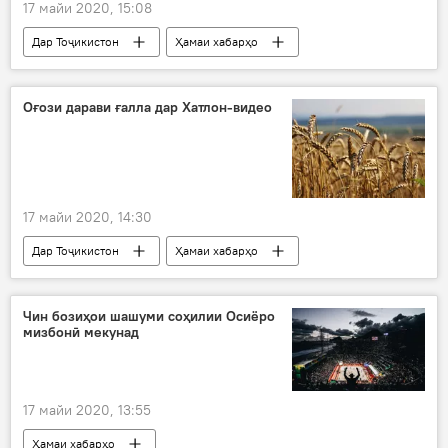
17 майи 2020, 15:08
Дар Тоҷикистон
Ҳамаи хабарҳо
Рӯйдод, ҷиноят ва ҳолатҳои фавқулода
Хуросон
Душанбе
сокинон
Оғози дарави ғалла дар Хатлон-видео
эътирози сокинон
Бохтар
сел
17 майи 2020, 14:30
Дар Тоҷикистон
Ҳамаи хабарҳо
Чин бозиҳои шашуми соҳилии Осиёро
мизбонӣ мекунад
17 майи 2020, 13:55
Ҳамаи хабарҳо