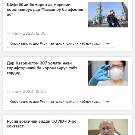
Ҳамаи хабарҳо
Шифоёбии беморон аз маризии
коронавирус дар Маскав рӯ ба афзоиш
аст
17 майи 2020, 12:38
Коронавирус дар Русия ва ҷаҳон: охирин хабару гузоришҳо
Дар ҷаҳон
Ҳамаи хабарҳо
Тандурустӣ
сиҳатӣ
маризон
Дар Қазоқистон 307 ҳолати нави
гирифторшавӣ ба коронавирус сабт
Маскав
гардид
17 майи 2020, 12:05
Коронавирус дар Русия ва ҷаҳон: охирин хабару гузоришҳо
Ҳамаи хабарҳо
Тандурустӣ
Осиёи Марказӣ
Қазоқистон
Русия воксинаи зидди COVID-19-ро
сохтааст
маризӣ