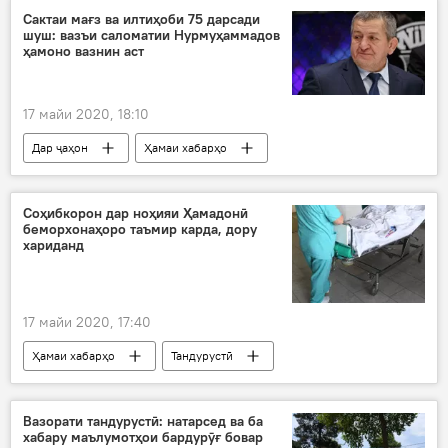
Сактаи мағз ва илтиҳоби 75 дарсади
шуш: вазъи саломатии Нурмуҳаммадов
ҳамоно вазнин аст
17 майи 2020, 18:10
Дар ҷаҳон
Ҳамаи хабарҳо
Навигариҳои варзиши Тоҷикистон
Иҷтимоъ
Ҳабиб Нурмуҳаммадов
падар
Соҳибкорон дар ноҳияи Ҳамадонӣ
беморхонаҳоро таъмир карда, дору
вазъи саломатӣ
вазнин
хариданд
17 майи 2020, 17:40
Ҳамаи хабарҳо
Тандурустӣ
Вазорати тандурустӣ: натарсед ва ба
хабару маълумотҳои бардурӯғ бовар