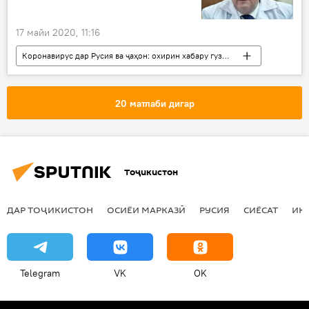
17 майи 2020, 11:16
Коронавирус дар Русия ва ҷаҳон: охирин хабару гузоришҳо
Дар ҷаҳон
Ҳамаи хабарҳо
Тандурустӣ
дору
Эбола
20 матлаби дигар
санҷиш
Олимон
Дар Русия
Тоҷикистон
ДАР ТОҶИКИСТОН
ОСИЁИ МАРКАЗӢ
РУСИЯ
СИЁСАТ
ИҚ
Telegram
VK
OK