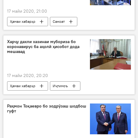
17 майи 2020, 21:00
Ҳамаи хабарҳо
Саноат
Харҷу дахли хазинаи мубориза бо
коронавирус ба аҳолӣ ҳисобот дода
мешавад
17 майи 2020, 20:20
Ҳамаи хабарҳо
Иҷтимоъ
Раҳмон Тоқаевро бо зодрӯзаш шодбош
гуфт