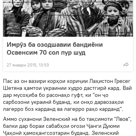
Имрӯз ба озодшавии бандиёни
Освенсим 70 сол пур шуд
27 январи 2015, 13:53
Пас аз он вазири корҳои хориҷии Лаҳистон Гресег
Шетяна ҳамтои украинии худро дастгирӣ кард. Вай
дар мусоҳиба бо расонаҳо гуфт, ки "он ҷо
сарбозони украинӣ буданд, ки онҳо дарвозаҳои
лагерро боз карданд ва лагерро раҳо карданд".
Аммо суханони Зеленский на бо тақсимоти "Лвов",
балки дар бораи сабабҳои оғози Ҷанги Дуюми
Ҷаҳонӣ ҳамоҳангсозтарин буданд. Зеленский