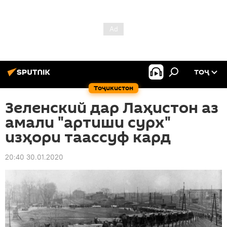
ТОҶ
Тоҷикистон
Зеленский дар Лаҳистон аз
амали "артиши сурх"
изҳори таассуф кард
20:40 30.01.2020