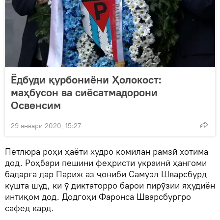
Ёдбуди қурбониёни Ҳолокост:
маҳбусон ва сиёсатмадорони
Освенсим
29 январи 2020, 15:27
Петлюра роҳи ҳаёти худро комилан рамзӣ хотима
дод. Роҳбари пешини феҳристи украинӣ ҳангоми
бадарға дар Париж аз ҷониби Самуэл Шварсбурд
кушта шуд, ки ӯ диктаторро барои пирӯзии яҳудиён
интиқом дод. Додгоҳи Фаронса Шварсбургро
сафед кард.