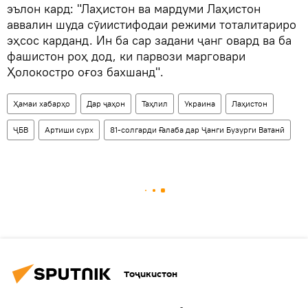
эълон кард: "Лаҳистон ва мардуми Лаҳистон
аввалин шуда сӯиистифодаи режими тоталитариро
эҳсос карданд. Ин ба сар задани ҷанг овард ва ба
фашистон роҳ дод, ки парвози марговари
Ҳолокостро оғоз бахшанд".
Ҳамаи хабарҳо
Дар ҷаҳон
Таҳлил
Украина
Лаҳистон
ҶБВ
Артиши сурх
81-солгарди Ғалаба дар Ҷанги Бузурги Ватанӣ
Тоҷикистон