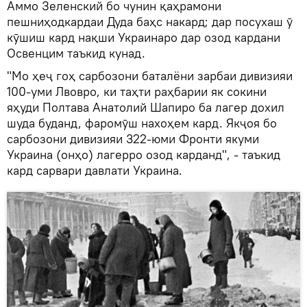
Аммо Зеленский бо чунин қаҳрамони
пешниҳодкардаи Дуда баҳс накард; дар посухаш ӯ
кӯшиш кард нақши Украинаро дар озод кардани
Освенцим таъкид кунад.
"Мо ҳеҷ гоҳ сарбозони баталёни зарбаи дивизияи
100-уми Лвовро, ки таҳти раҳбарии як сокини
яҳуди Полтава Анатолий Шапиро ба лагер дохил
шуда буданд, фаромӯш нахоҳем кард. Якҷоя бо
сарбозони дивизияи 322-юми Фронти якуми
Украина (онҳо) лагерро озод карданд", - таъкид
кард сарвари давлати Украина.