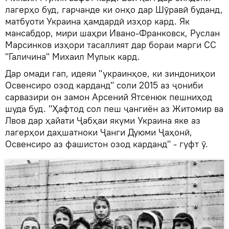
лагерҳо буд, гарчанде ки онҳо дар Шӯравӣ буданд,
матбуоти Украина ҳамдардӣ изҳор кард. Як
мансабдор, мири шаҳри Ивано-Франковск, Руслан
Марсинков изҳори тасаллият дар бораи марги СС
"Галичина" Михаил Мулык кард.
Дар омади гап, идеяи "украинҳое, ки зиндониҳои
Освенсиро озод карданд" соли 2015 аз ҷониби
сарвазири он замон Арсений Ятсенюк пешниҳод
шуда буд. "Ҳафтод сол пеш ҷангиён аз Житомир ва
Лвов дар ҳайати Ҷабҳаи якуми Украина яке аз
лагерҳои даҳшатноки Ҷанги Дуюми Ҷаҳонӣ,
Освенсиро аз фашистон озод карданд" - гуфт ӯ.