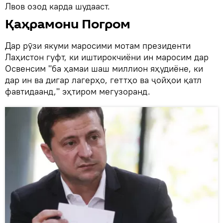
Лвов озод карда шудааст.
Қаҳрамони Погром
Дар рӯзи якуми маросими мотам президенти
Лаҳистон гуфт, ки иштирокчиёни ин маросим дар
Освенсим "ба ҳамаи шаш миллион яҳудиёне, ки
дар ин ва дигар лагерҳо, геттҳо ва ҷойҳои қатл
фавтидаанд," эҳтиром мегузоранд.