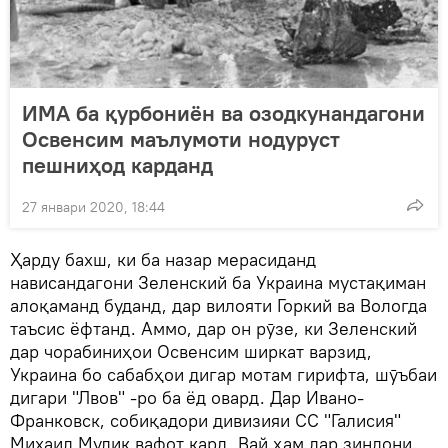
ИМА ба қурбониён ва озодкунандагони
Освенсим маълумоти нодуруст
пешниҳод карданд
27 январи 2020, 18:44
Ҳарду бахш, ки ба назар мерасиданд
нависандагони Зеленский ба Украина мустақиман
алоқаманд буданд, дар вилояти Горкий ва Вологда
таъсис ёфтанд. Аммо, дар он рӯзе, ки Зеленский
дар чорабиниҳои Освенсим ширкат варзид,
Украина бо сабабҳои дигар мотам гирифта, шӯъбаи
дигари "Лвов" -ро ба ёд овард. Дар Ивано-
Франковск, собиқадори дивизияи СС "Галисия"
Михаил Мулик вафот кард. Вай ҳам дар зиндони