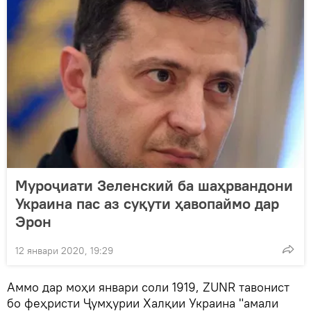
Муроҷиати Зеленский ба шаҳрвандони
Украина пас аз суқути ҳавопаймо дар
Эрон
12 январи 2020, 19:29
Аммо дар моҳи январи соли 1919, ZUNR тавонист
бо феҳристи Ҷумҳурии Халқии Украина "амали