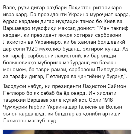
Вале, рӯзи дигар раҳбари Лаҳистон риторикаро
иваз кард. Ба президенти Украина муроҷиат карда,
ёдрас кардани дигар нуқтаҳои тамос бо Киев ва
Варшаваро мувофиқи мақсад донист: "Ман таклиф
кардам, ки президент якҷоя хотираи сарбозони
Лаҳистон ва Украинаро, ки ба ҳамлаи болшевикӣ
дар соли 1920 мухолиф буданд, эҳтиром кунад. Аз
як тараф, сарбозони лаҳистонӣ, ки бар зидди
большевикҳо мубориза мебурданд мо баъзан
меномем, ба таври рамзӣ, сарбозони Пилсудский,
аз тарафи дигар, Петлиура ва ҷангиёни ӯ буданд".
Тасодуфӣ набуд, ки президенти Лаҳистон Саймон
Петлюро бо як сабаб ба ёд овард. Ин хислати
таърихии Варшава хеле қулай аст. Соли 1918
Ҷумҳурии Ғарбии Украина дар Галисия ва Волын
эълон карда шуд, ки баъдтар аз ҷониби артиши
Лаҳистон мағлуб шуд.