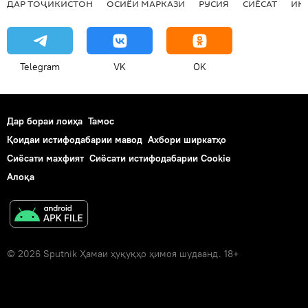
ДАР ТОҶИКИСТОН
ОСИЁИ МАРКАЗӢ
РУСИЯ
СИЁСАТ
ИҚ
Telegram
VK
OK
Дар бораи лоиҳа
Тамос
Қоидаи истифодабарии мавод
Ахбори ширкатҳо
Сиёсати махфият
Сиёсати истифодабарии Cookie
Алоқа
© 2026 Sputnik Ҳамаи ҳуқуқҳо ҳимоя шудаанд. 18+