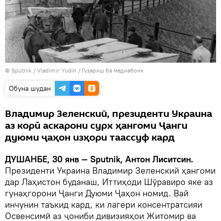
©
Sputnik
/ Vladimir Yudin
/
Гузариш ба медиабонк
Обуна шудан
Владимир Зеленский, президенти Украина
аз корӣ аскарони сурх ҳангоми Ҷанги
дуюми ҷаҳон изҳори таассуф кард
ДУШАНБЕ, 30 янв — Sputnik, Антон Лиситсин.
Президенти Украина Владимир Зеленский ҳангоми
дар Лаҳистон буданаш, Иттиҳоди Шӯравиро яке аз
гунаҳгорони Ҷанги Дуюми Ҷаҳон номид. Вай
инчунин таъкид кард, ки лагери консентратсияи
Освенсимӣ аз ҷониби дивизияҳои Житомир ва