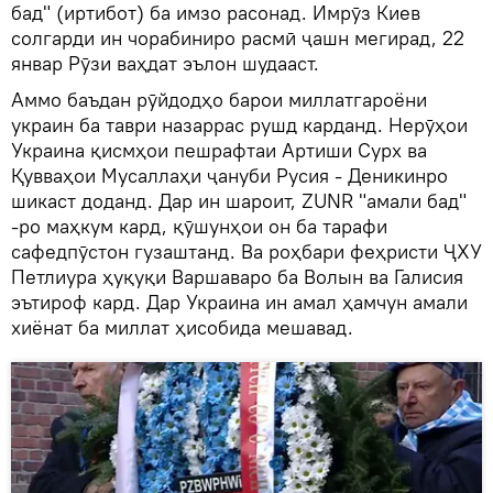
бад" (иртибот) ба имзо расонад. Имрӯз Киев
солгарди ин чорабиниро расмӣ ҷашн мегирад, 22
январ Рӯзи ваҳдат эълон шудааст.
Аммо баъдан рӯйдодҳо барои миллатгароёни
украин ба таври назаррас рушд карданд. Нерӯҳои
Украина қисмҳои пешрафтаи Артиши Сурх ва
Қувваҳои Мусаллаҳи ҷануби Русия - Деникинро
шикаст доданд. Дар ин шароит, ZUNR "амали бад"
-ро маҳкум кард, қӯшунҳои он ба тарафи
сафедпӯстон гузаштанд. Ва роҳбари феҳристи ҶХУ
Петлиура ҳуқуқи Варшаваро ба Волын ва Галисия
эътироф кард. Дар Украина ин амал ҳамчун амали
хиёнат ба миллат ҳисобида мешавад.