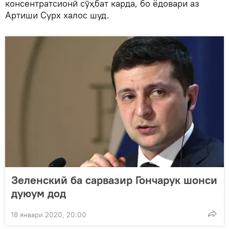
консентратсионӣ сӯҳбат карда, бо ёдовари аз
Артиши Сурх халос шуд.
Зеленский ба сарвазир Гончарук шонси
дуюум дод
18 январи 2020, 20:00