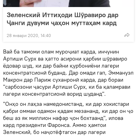
Зеленский Иттиҳоди Шӯравиро дар
Ҷанги дувуми ҷаҳон муттаҳам кард
28 январи 2020, 14:40
Вай ба тамоми олам муроҷиат карда, инчунин
Артиши Сурх ва ҳатто асирони ҳарбии шӯравиро
ёдовар шуд, ки дар байни қурбониёни лагери
консентратсионӣ буданд. Дар омади гап, Эммануэл
Макрон дар Париж суханронӣ карда, дар бораи
"сарбозони ҷасури Артиши Сурх, ки ба қаламрави
лагери консентратсионӣ ворид шуданд".
"Онҳо он лаҳза намедонистанд, ки дар хокистари
қабри оммаи одамон қадам мезананд, ки дар он ҷо
беш аз як миллион нафар ҷон бохтаанд", илова
кард президенти Фаронса. Аммо ҳамтои
Зеленский, бо наҷотёфтагон дар лагери