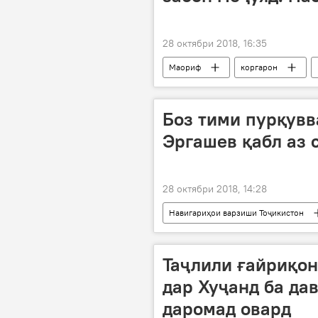
28 октябри 2018, 16:35
Маориф
коргарон
Боз тими пурқувв
Эргашев қабл аз 
28 октябри 2018, 14:28
Навигариҳои варзиши Тоҷикистон
Таҷлили ғайриқон
дар Хуҷанд ба да
даромад овард