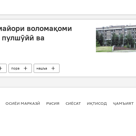
 майори воломақоми
, пулшӯйӣ ва
пора
нашъа
ОСИЁИ МАРКАЗӢ
РУСИЯ
СИЁСАТ
ИҚТИСОД
ҶАМЪИЯТ