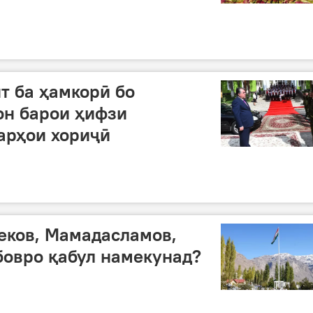
т ба ҳамкорӣ бо
он барои ҳифзи
тарҳои хориҷӣ
еков, Мамадасламов,
бовро қабул намекунад?