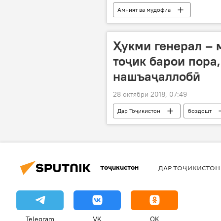
Амният ва мудофиа
Ҳукми генерал –
тоҷик барои пора
нашъаҷаллобӣ
28 октябри 2018, 07:49
Дар Тоҷикистон
боздошт
Тоҷикистон
ДАР ТОҶИКИСТОН
Telegram
VK
OK