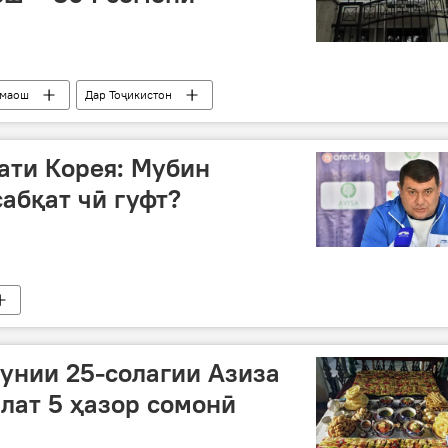
маош
Дар Тоҷикистон
ати Корея: Мубин
сабқат чӣ гуфт?
унии 25-солагии Азиза
влат 5 ҳазор сомонӣ