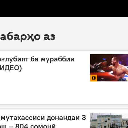
хабарҳо аз
ағлубият ба мураббии
ВИДЕО)
мутахассиси донандаи 3
ош – 804 сомонӣ