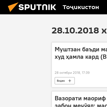
Тоҷикистон
28.10.2018 
Муштзан баъди м
худ ҳамла кард (
28 октябри 2018, 17:39
Видео
Вазорати маориф 
забон меҷӯяд: ма