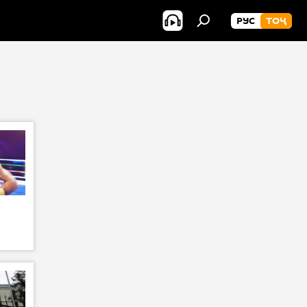
РУС
ТОҶ