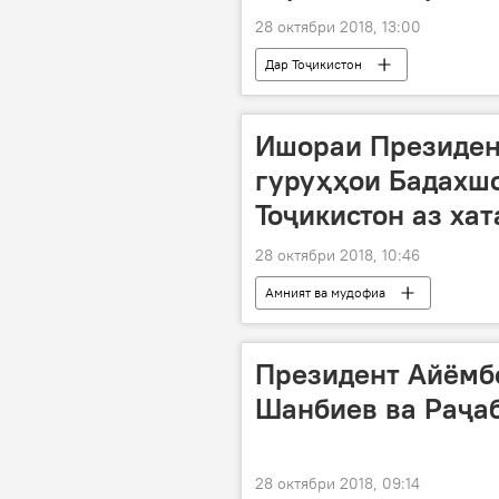
28 октябри 2018, 13:00
Дар Тоҷикистон
Ишораи Президен
гуруҳҳои Бадахш
Тоҷикистон аз ха
28 октябри 2018, 10:46
Амният ва мудофиа
Президент Айёмб
Шанбиев ва Раҷа
28 октябри 2018, 09:14