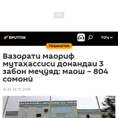
ТОҶ
Тоҷикистон
Вазорати маориф
мутахассиси донандаи 3
забон меҷӯяд: маош – 804
сомонӣ
16:35 28.10.2018