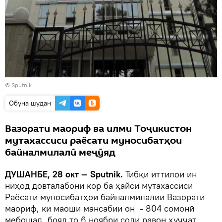
© Sputnik
Обуна шудан
Вазорати маориф ва илми Тоҷикистон
мутахассиси раёсати муносибатҳои
байналмилалӣ меҷӯяд
ДУШАНБЕ, 28 окт — Sputnik.
Тибқи иттилои ин
ниҳод довталабони кор ба ҳайси мутахассиси
Раёсати муносибатҳои байналмилалии Вазорати
маориф, ки маоши мансабии он - 804 сомонӣ
мебошад, бояд то 6 ноябри соли равон ҳуҷҷат