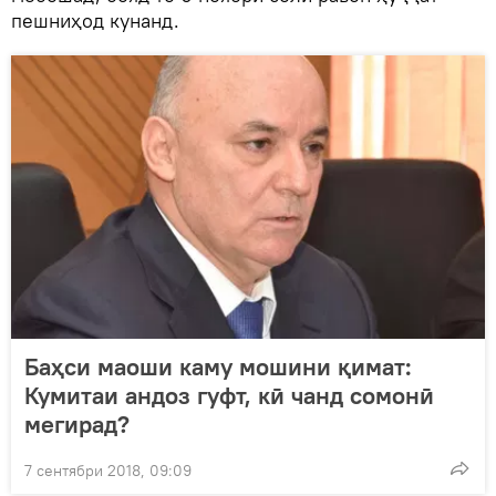
пешниҳод кунанд.
Баҳси маоши каму мошини қимат:
Кумитаи андоз гуфт, кӣ чанд сомонӣ
мегирад?
7 сентябри 2018, 09:09