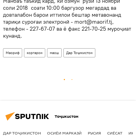
Манбаъ таъкид кард, ки озмун рӯзи 13 ноябри
соли 2018 соати 10:00 баргузор мегардад ва
довталабон барои иттилои бештар метавонанд
тариқи суроғаи электронӣ - mort@maorif.tj,
телефон - 227-67-07 ва ё факс 221-70-25 муроҷиат
кунанд.
Маориф
коргарон
маош
Дар Тоҷикистон
Тоҷикистон
ДАР ТОҶИКИСТОН
ОСИЁИ МАРКАЗӢ
РУСИЯ
СИЁСАТ
ИҚ