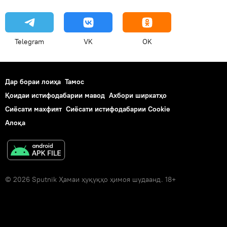
Telegram
VK
OK
Дар бораи лоиҳа
Тамос
Қоидаи истифодабарии мавод
Ахбори ширкатҳо
Сиёсати махфият
Сиёсати истифодабарии Cookie
Алоқа
© 2026 Sputnik Ҳамаи ҳуқуқҳо ҳимоя шудаанд. 18+