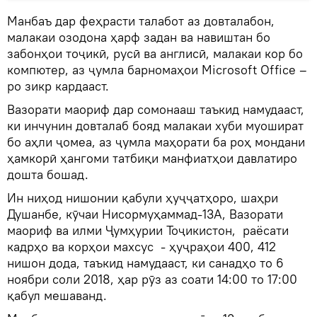
Манбаъ дар феҳрасти талабот аз довталабон,
малакаи озодона ҳарф задан ва навиштан бо
забонҳои тоҷикӣ, русӣ ва англисӣ, малакаи кор бо
компютер, аз ҷумла барномаҳои Microsoft Office –
ро зикр кардааст.
Вазорати маориф дар сомонааш таъкид намудааст,
ки инчунин довталаб бояд малакаи хуби муошират
бо аҳли ҷомеа, аз ҷумла маҳорати ба роҳ мондани
ҳамкорӣ ҳангоми татбиқи манфиатҳои давлатиро
дошта бошад.
Ин ниҳод нишонии қабули ҳуҷҷатҳоро, шаҳри
Душанбе, кӯчаи Нисормуҳаммад-13А, Вазорати
маориф ва илми Ҷумҳурии Тоҷикистон, раёсати
кадрҳо ва корҳои махсус - ҳуҷраҳои 400, 412
нишон дода, таъкид намудааст, ки санадҳо то 6
ноябри соли 2018, ҳар рӯз аз соати 14:00 то 17:00
қабул мешаванд.