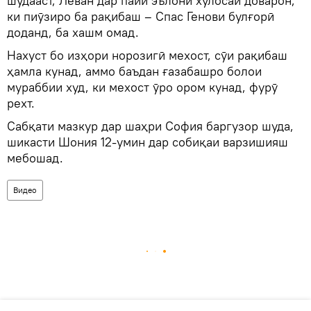
шудааст, Леван дар пайи эълони хулосаи доварон,
ки пиӯзиро ба рақибаш – Спас Генови булғорӣ
доданд, ба хашм омад.
Нахуст бо изҳори норозигӣ мехост, сӯи рақибаш
ҳамла кунад, аммо баъдан ғазабашро болои
мураббии худ, ки мехост ӯро ором кунад, фурӯ
рехт.
Сабқати мазкур дар шаҳри София баргузор шуда,
шикасти Шония 12-умин дар собиқаи варзишияш
мебошад.
Видео