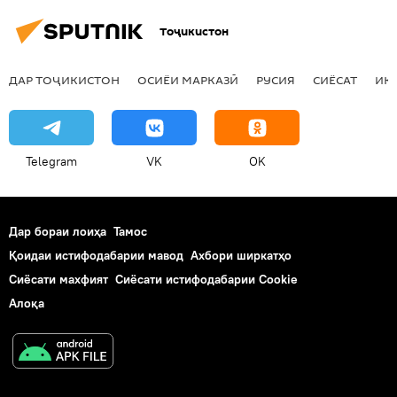
Тоҷикистон
ДАР ТОҶИКИСТОН
ОСИЁИ МАРКАЗӢ
РУСИЯ
СИЁСАТ
ИҚ
Telegram
VK
OK
Дар бораи лоиҳа
Тамос
Қоидаи истифодабарии мавод
Ахбори ширкатҳо
Сиёсати махфият
Сиёсати истифодабарии Cookie
Алоқа