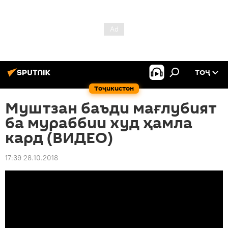
ТОҶ
Тоҷикистон
Муштзан баъди мағлубият
ба мураббии худ ҳамла
кард (ВИДЕО)
17:39 28.10.2018