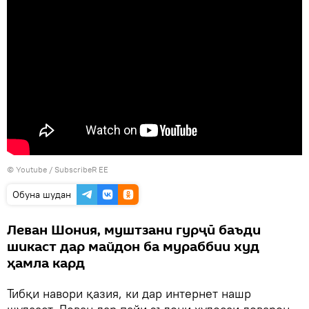
©
Youtube
/
SubscribeR EE
Обуна шудан
Леван Шония, муштзани гурҷӣ баъди
шикаст дар майдон ба мураббии худ
ҳамла кард
Тибқи навори қазия, ки дар интернет нашр