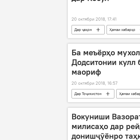
20 октябри 2018, 17:41
Дар ҷаҳон
Ҳамаи хабарҳо
Ба меъёрҳо мухол
Додситонии кулл 
маориф
20 октябри 2018, 16:57
Дар Тоҷикистон
Ҳамаи хаба
Вокуниши Вазорат
милисаҳо дар рей
донишҷӯёнро таҳ