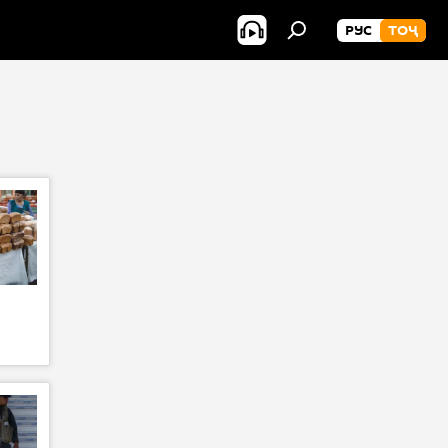
РУС
ТОҶ