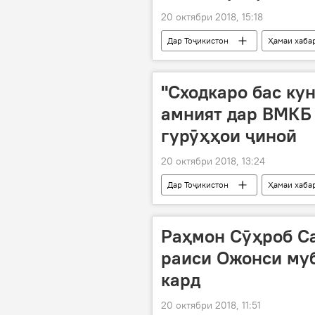
20 октябри 2018, 15:18
Дар Тоҷикистон
Ҳамаи хаба
"Сходкаро бас ку
амният дар ВМКБ 
гурӯҳҳои ҷиноӣ
20 октябри 2018, 13:24
Дар Тоҷикистон
Ҳамаи хаба
Раҳмон Сӯҳроб С
раиси Ожонси муб
кард
20 октябри 2018, 11:51