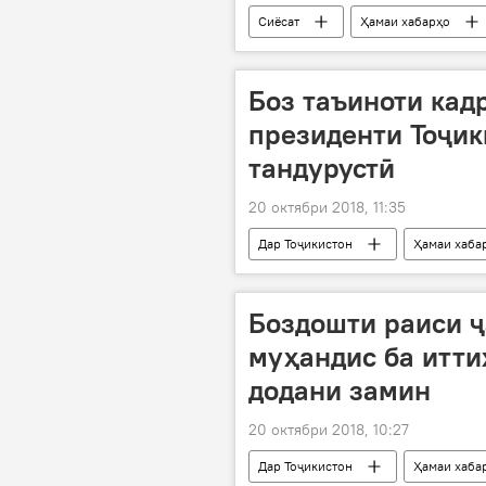
Сиёсат
Ҳамаи хабарҳо
Боз таъиноти кад
президенти Тоҷик
тандурустӣ
20 октябри 2018, 11:35
Дар Тоҷикистон
Ҳамаи хаба
Боздошти раиси ҷ
муҳандис ба итти
додани замин
20 октябри 2018, 10:27
Дар Тоҷикистон
Ҳамаи хаба