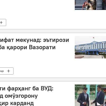
ифат мекунад: эътирози
ба қарори Вазорати
рҳо
и фарҳанг ба ВУД:
д омӯзгорону
қир карданд