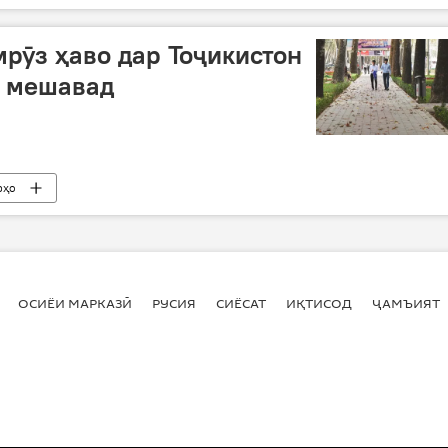
мрӯз ҳаво дар Тоҷикистон
м мешавад
рҳо
ОСИЁИ МАРКАЗӢ
РУСИЯ
СИЁСАТ
ИҚТИСОД
ҶАМЪИЯТ