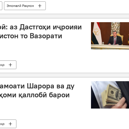
Эмомалӣ Раҳмон
рӣ: аз Дастгоҳи иҷроияи
истон то Вазорати
рҳо
амоати Шарора ва ду
ҳоми қаллобӣ барои
рҳо