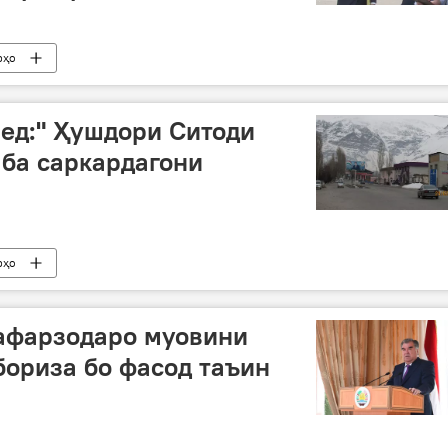
рҳо
нед:" Ҳушдори Ситоди
ба саркардагони
рҳо
афарзодаро муовини
ориза бо фасод таъин