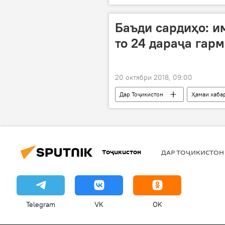
Баъди сардиҳо: и
то 24 дараҷа гар
20 октябри 2018, 09:00
Дар Тоҷикистон
Ҳамаи хаба
Тоҷикистон
ДАР ТОҶИКИСТОН
Telegram
VK
OK