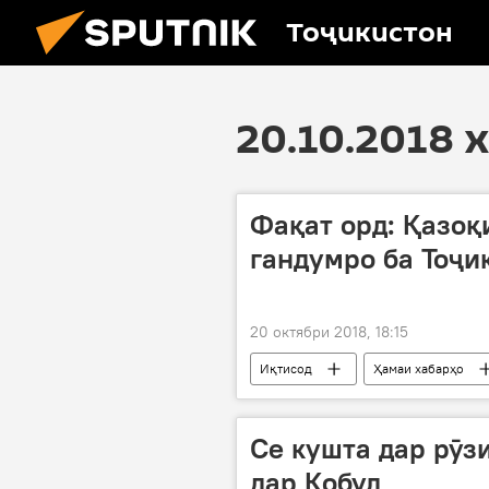
Тоҷикистон
20.10.2018 
Фақат орд: Қазоқ
гандумро ба Тоҷи
20 октябри 2018, 18:15
Иқтисод
Ҳамаи хабарҳо
Се кушта дар рӯз
дар Кобул