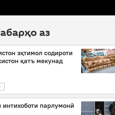
хабарҳо аз
истон эҳтимол содироти
кистон қатъ мекунад
и интихоботи парлумонӣ