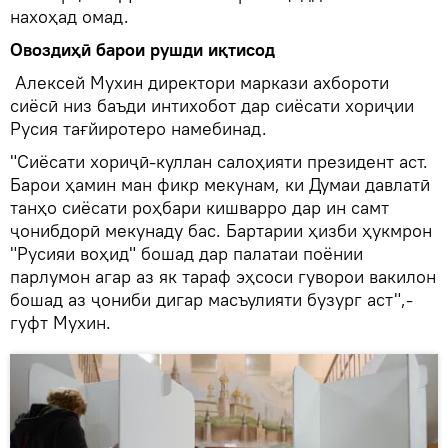
нахоҳад омад.
Овоздиҳӣ барои рушди иқтисод
Алексей Мухин директори маркази ахбороти
сиёсӣ низ баъди интихобот дар сиёсати хориҷии
Русия тағйиротеро намебинад.
"Сиёсати хориҷӣ-куллан салоҳияти президент аст.
Барои ҳамин ман фикр мекунам, ки Думаи давлатӣ
танҳо сиёсати роҳбари кишварро дар ин самт
ҷонибдорӣ мекунаду бас. Бартарии ҳизби ҳукмрон
"Русияи воҳид" бошад дар палатаи поёнии
парлумон агар аз як тараф эҳсоси гуворои вакилон
бошад аз ҷониби дигар масъулияти бузург аст",-
гуфт Мухин.