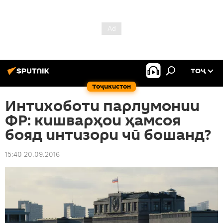
ТОҶ
Тоҷикистон
Интихоботи парлумонии
ФР: кишварҳои ҳамсоя
бояд интизори чӣ бошанд?
15:40 20.09.2016