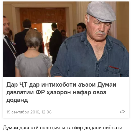
Дар ҶТ дар интихоботи аъзои Думаи
давлатии ФР ҳазорон нафар овоз
доданд
19 сентябри 2016, 12:08
Думаи давлатӣ салоҳияти тағйир додани сиёсати