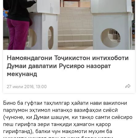
Намояндагони Тоҷикистон интихоботи
Думаи давлатии Русияро назорат
мекунанд
27 июли 2016, 13:00
Бино ба гуфтаи таҳлилгар ҳайати нави вакилони
парлумон эҳтимол натанҳо вазифаҳои сиёсӣ
(чуноне, ки Думаи шашум, ки танҳо самти сиёсиро
пеш гирифта зери танқиди ҳамагон қарор
гирифтанд), балки чун мақомоти муҳим ба