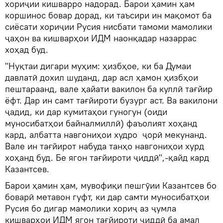
хориҷии кишварро надорад. Барои ҳамин ҳам
коршинос бовар дорад, ки таъсири ин мақомот ба
сиёсати хориҷии Русия нисбати тамоми мамолики
ҷаҳон ва кишварҳои ИДМ наонқадар назаррас
хоҳад буд.
"Нуқтаи дигари муҳим: ҳизбҳое, ки ба Думаи
давлатӣ дохил шуданд, дар асл ҳамон ҳизбҳои
пештараанд, вале ҳайати вакилон ба куллӣ тағйир
ёфт. Дар ин самт тағйироти бузург аст. Ва вакилони
ҷадид, ки дар кумитаҳои гуногун (оиди
муносибатҳои байналмиллӣ) фаъолият хоҳанд
кард, албатта навгониҳои худро ҷорӣ мекунанд.
Вале ин тағйирот набуда танҳо навгониҳои хурд
хоҳанд буд. Бе ягон тағйироти ҷиддӣ",-қайд кард
Казантсев.
Барои ҳамин ҳам, мувофиқи пешгӯии Казантсев бо
боварӣ метавон гуфт, ки дар самти муносибатҳои
Русия бо дигар мамолики хориҷ аз ҷумла
кишварҳои ИДМ ягон тағйироти ҷиддӣ ба амал