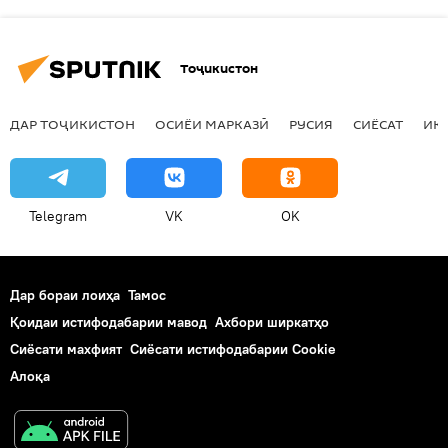
Тоҷикистон
ДАР ТОҶИКИСТОН
ОСИЁИ МАРКАЗӢ
РУСИЯ
СИЁСАТ
ИҚ
Telegram
VK
OK
Дар бораи лоиҳа
Тамос
Қоидаи истифодабарии мавод
Ахбори ширкатҳо
Сиёсати махфият
Сиёсати истифодабарии Cookie
Алоқа