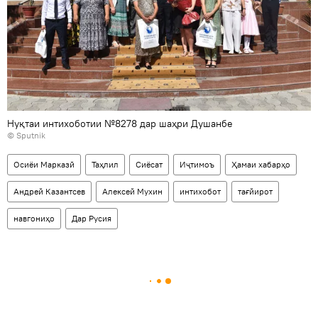
Нуқтаи интихоботии №8278 дар шаҳри Душанбе
© Sputnik
Осиёи Марказӣ
Таҳлил
Сиёсат
Иҷтимоъ
Ҳамаи хабарҳо
Андрей Казантсев
Алексей Мухин
интихобот
тағйирот
навгониҳо
Дар Русия