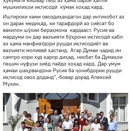
ҳукумати кишвар пеш аз ҳама барои ҳалли
мушкилиҳои иқтисодӣ кӯмак хоҳад кард.
Иштироки ками овоздиҳандагон дар интихобот аз
он дарак медиҳад, ки тарафдорӣ аз сиёсат бо
вакилон шӯхии бераҳмона кардааст. Русия ва
мардуми он дар вазъияти бӯҳрони иқтисодӣ қабл
аз ҳама манфиатдори рушди иқтисодиёт ва
вазъияти молиявӣ ҳастанд. Агар Думаи ҷадид ин
самтро кори худ қарор диҳад, нисбат ба Думаҳои
пешин нуфузи зиёд пайдо хоҳад кард. Дар умум
ҳамаи шаҳрвандони Русия ба ҷонибдории рушди
иқтисод овоз доданд",-бовар дорад Алексей
Мухин.