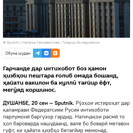
©
Sputnik
/ Наталья Селиверстова
/
Гузариш ба медиабонк
Обуна шудан
Гарчанде дар интихобот боз ҳамон
ҳизбҳои пештара ғолиб омада бошанд,
ҳайати вакилон ба куллӣ тағйир ёфт,
мегӯяд коршинос.
ДУШАНБЕ, 20 сен — Sputnik.
Рӯзҳои истироҳат дар
қаламрави Федератсияи Русия интихоботи
парлумонӣ баргузор гардид. Натиҷаҳои расмӣ то
ҳол бароварда нашудаанд, вале бо боварӣ метавон
гуфт, ки ҳайати ҳизбҳо бетағйир мемонад.