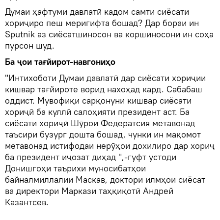
Думаи ҳафтуми давлатӣ кадом самти сиёсати
хориҷиро пеш меригифта бошад? Дар бораи ин
Sputnik аз сиёсатшиносон ва коршиносони ин соҳа
пурсон шуд.
Ба ҷои тағйирот-навгониҳо
"Интихоботи Думаи давлатӣ дар сиёсати хориҷии
кишвар тағйироте ворид нахоҳад кард. Сабабаш
оддист. Мувофиқи сарқонуни кишвар сиёсати
хориҷӣ ба куллӣ салоҳияти президент аст. Ба
сиёсати хориҷӣ Шӯрои Федератсия метавонад
таъсири бузург дошта бошад, чунки ин мақомот
метавонад истифодаи нерӯҳои дохилиро дар хориҷ
ба президент иҷозат диҳад ",-гуфт устоди
Донишгоҳи таърихи муносибатҳои
байналмиллалии Маскав, доктори илмҳои сиёсат
ва директори Маркази таҳқиқотӣ Андрей
Казантсев.