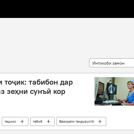
Интихоби замон
 тоҷик: табибон дар
з зеҳни сунъӣ кор
ташхис
табиб
Вазорати тандурустӣ