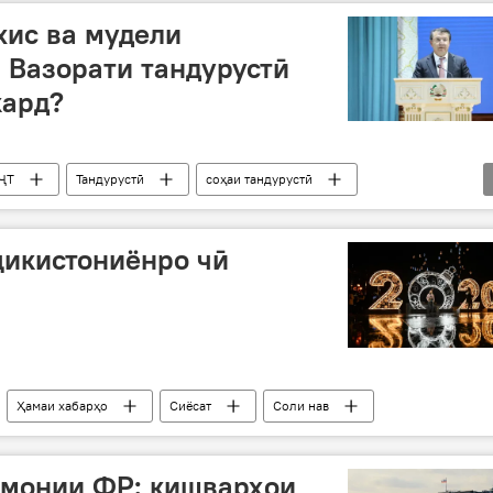
хис ва мудели
 Вазорати тандурустӣ
кард?
 ҶТ
Тандурустӣ
соҳаи тандурустӣ
ҷикистониёнро чӣ
Ҳамаи хабарҳо
Сиёсат
Соли нав
умонии ФР: кишварҳои