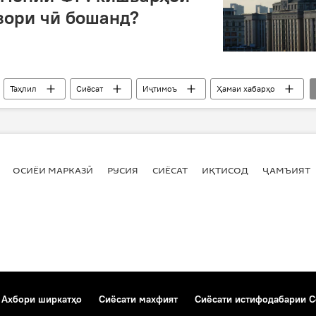
зори чӣ бошанд?
Таҳлил
Сиёсат
Иҷтимоъ
Ҳамаи хабарҳо
Мухин
интихобот
тағйирот
Дар Русия
ОСИЁИ МАРКАЗӢ
РУСИЯ
СИЁСАТ
ИҚТИСОД
ҶАМЪИЯТ
Ахбори ширкатҳо
Сиёсати махфият
Сиёсати истифодабарии C