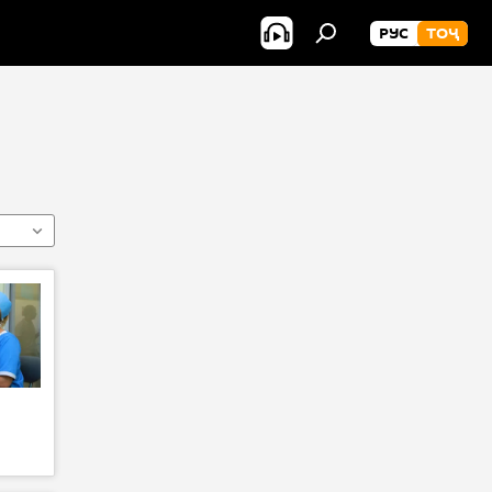
РУС
ТОҶ