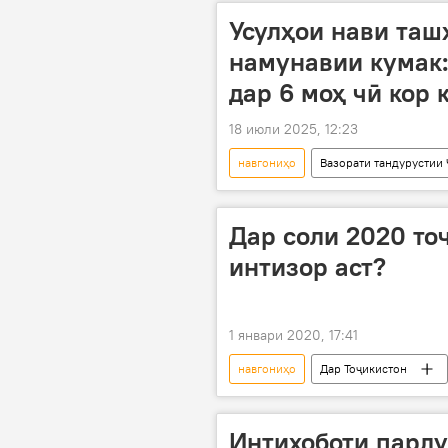
Усулҳои нави таш
намунавии кумак:
дар 6 моҳ чӣ кор 
18 июли 2025, 12:23
навгониҳо
Вазорати тандурустии
натиҷагирӣ
Дар Тоҷикистон
Дар соли 2020 то
интизор аст?
1 январи 2020, 17:41
навгониҳо
Дар Тоҷикистон
Интихоботи парл