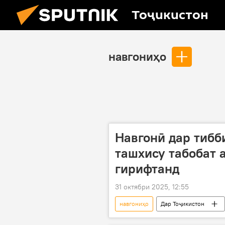
Тоҷикистон
навгониҳо
Навгонӣ дар тибби
ташхису табобат а
гирифтанд
31 октябри 2025, 12:55
навгониҳо
Дар Тоҷикистон