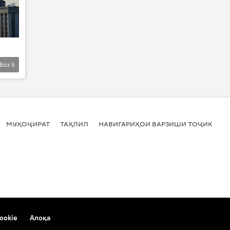
Боз
5
МУҲОҶИРАТ
ТАҲЛИЛ
НАВИГАРИҲОИ ВАРЗИШИ ТОҶИКИСТ
ookie
Алоқа