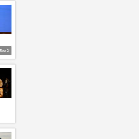
Боз
2