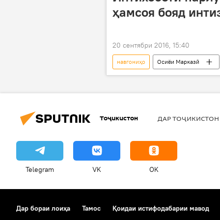
ҳамсоя бояд инти
20 сентябри 2016, 15:40
навгониҳо
Осиёи Марказӣ
Андрей Казантсев
Алексей 
Тоҷикистон
ДАР ТОҶИКИСТОН
Telegram
VK
OK
Дар бораи лоиҳа
Тамос
Қоидаи истифодабарии мавод