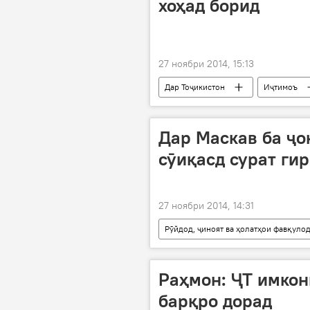
хоҳад борид
27 ноябри 2014, 15:13
Дар Тоҷикистон
Иҷтимоъ
Дар Маскав ба ҷо
сӯиқасд сурат ги
27 ноябри 2014, 14:31
Рӯйдод, ҷиноят ва ҳолатҳои фавқуло
Раҳмон: ҶТ имкон
барқро дорад