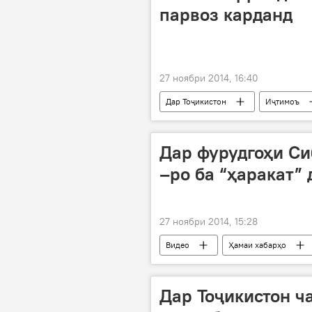
парвоз карданд
27 ноябри 2014, 16:40
Дар Тоҷикистон
Иҷтимоъ
Дар фурудгоҳи Си
–ро ба “ҳаракат”
27 ноябри 2014, 15:28
Видео
Ҳамаи хабарҳо
Дар Тоҷикистон ч