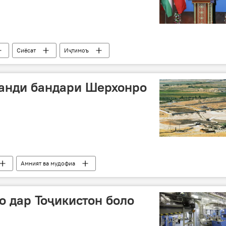
Сиёсат
Иҷтимоъ
манди бандари Шерхонро
Амният ва мудофиа
 дар Тоҷикистон боло