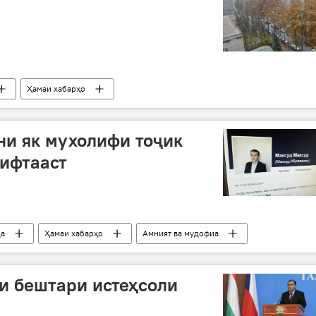
Ҳамаи хабарҳо
ни як мухолифи тоҷик
рифтааст
да
Ҳамаи хабарҳо
Амният ва мудофиа
и бештари истеҳсоли