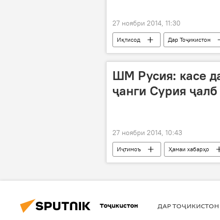
27 ноябри 2014, 11:30
Иқтисод
Дар Тоҷикистон
ШМ Русия: касе д
ҷанги Сурия ҷалб
27 ноябри 2014, 10:43
Иҷтимоъ
Ҳамаи хабарҳо
Тоҷикистон
ДАР ТОҶИКИСТОН