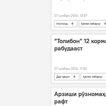
27 ноябри 2014, 13:57
Иқтисод
Ҳамаи хабарҳо
“Толибон” 12 кор
рабудааст
27 ноябри 2014, 11:55
Дар ҷаҳон
Ҳамаи хабарҳо
Арзиши рӯзномаҳо
рафт