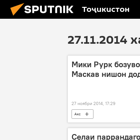
Тоҷикистон
27.11.2014 
Мики Рурк бозуво
Маскав нишон до
27 ноябри 2014, 17:29
Акс
Селаи паррандаго