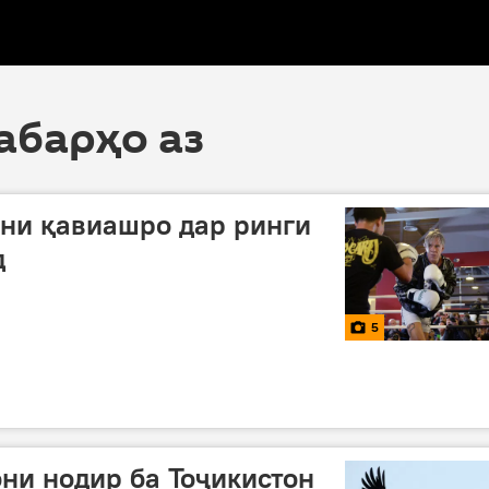
хабарҳо аз
ни қавиашро дар ринги
д
5
ни нодир ба Тоҷикистон