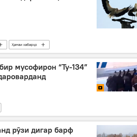
Ҳамаи хабарҳо
бир мусофирон “Ту-134”
 дароварданд
анд рӯзи дигар барф