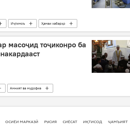
Иҷтимоъ
Ҳамаи хабарҳо
ар масоҷид тоҷиконро ба
 накардааст
Амният ва мудофиа
ОСИЁИ МАРКАЗӢ
РУСИЯ
СИЁСАТ
ИҚТИСОД
ҶАМЪИЯТ