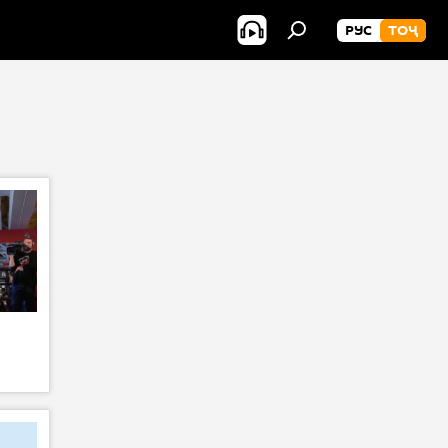
РУС
ТОҶ