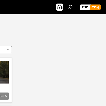
РУС
ТОҶ
Боз
5