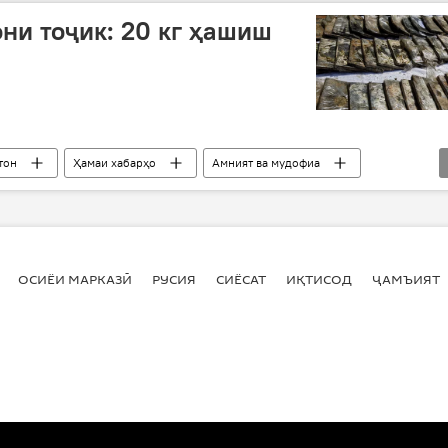
ни тоҷик: 20 кг ҳашиш
тон
Ҳамаи хабарҳо
Амният ва мудофиа
и қоҷоқчиёни афғон
ОСИЁИ МАРКАЗӢ
РУСИЯ
СИЁСАТ
ИҚТИСОД
ҶАМЪИЯТ