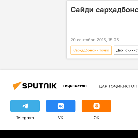
Сайди сарҳадбоно
20 сентябри 2016, 15:06
Сарҳадбонони тоҷик
Дар Тоҷикис
Афғонистон
Дастгир шудан
Тоҷикистон
ДАР ТОҶИКИСТОН
Telegram
VK
OK