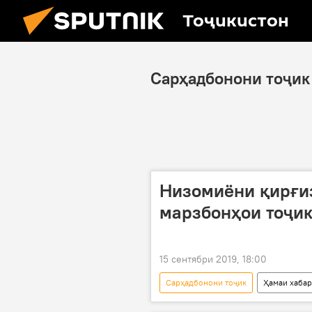
Тоҷикистон
Сарҳадбонони тоҷик
Низомиёни қирғи
марзбонҳои тоҷи
15 сентябри 2019, 18:00
Сарҳадбонони тоҷик
Ҳамаи хаба
Қирғизистон
марз