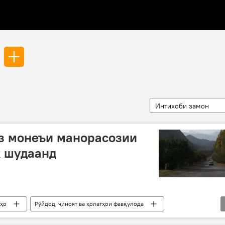
Интихоби замон
з монеъи манорасозии
к шудаанд
рҳо
Рӯйдод, ҷиноят ва ҳолатҳои фавқулода
манора
сохтмон
Дар Тоҷикистон