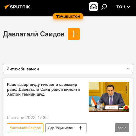
ТОҶ
Тоҷикистон
Давлаталӣ Саидов
Интихоби замон
Раис вазир шуду муовини сарвазир
раис: Давлаталӣ Саид раиси вилояти
Хатлон таъйин шуд
5 январи 2023, 17:35
Давлаталӣ Саидов
Дар Тоҷикистон
Боз
5