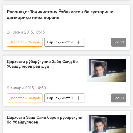
Қурбон Ҳакимзода
таъйин
раис
Хатлон
тағйироти кадрӣ
Расонаҳо: Тоҷикистону Ӯзбакистон ба густариши
ҳамкориҳо ниёз доранд
24 июни 2015, 17:45
Давлаталӣ Саидов
Дар Тоҷикистон
Боз
10
Осиёи Марказӣ
Дар ҷаҳон
Сиёсат
Ҳамаи хабарҳо
Ӯзбакистон
Дархости рӯбарӯкунии Зайд Саид бо
Убайдуллоев рад шуд
Рустам Азимов
нишаст
ҳамкорӣ
комисия
доду ситад
9 январи 2015, 14:59
Давлаталӣ Саидов
Дар Тоҷикистон
Боз
10
Иҷтимоъ
Таҳқиқ
Ҳамаи хабарҳо
Зайд Саидов
Исҳоқ Табаров
Дархости Зайд Саид барои рӯбарӯкунӣ
бо Убайдуллоев
Маҳмадсаид Убайдуллоев